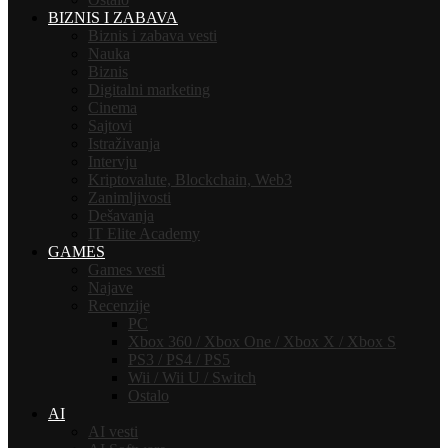
BIZNIS I ZABAVA
Biznis i zabava vesti
Nauka
Biznis
Digitalni marketing
Cinema
Sajtovi
Istraživanja
Intervju
Kriptovalute, Blockchain, Web3
Zanimljivosti
Dešavanja
IT Elite Academy
GAMES
Games vesti
Najave
Recenzije
PC
Xbox 360 / Xbox One / Xbox X / Xbox S
PS3 / PS4 / PS5
Wii / Wii U / Switch
Ostalo
AI
AI vesti