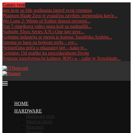
Games vesti
Igre koje su bile godinama ispred svog vremena
Phantom Blade Zero je zvanično završen: pretprodaja kreće...
Wo Long 2: Wings of Ember donosi otvoreni...
Top 5 rimejkova video igara koji su nadmašili...
Najbolje Xbox Series X/S i One igre prve...
Gejming industrija se menja iz korena: Saudijska Arabija...
Sprema se haos na bojnom polju – sve...
Neispričana priča o otkazanoj igri – kako je...
Gejming: Od grafike ka proceduralnom životu
Potpuna transformacija kultnog JRPG-a – zašto je Xenoblade...
HOME
HARDWARE
Hardware vesti
Matične ploče
Procesori
Monitori