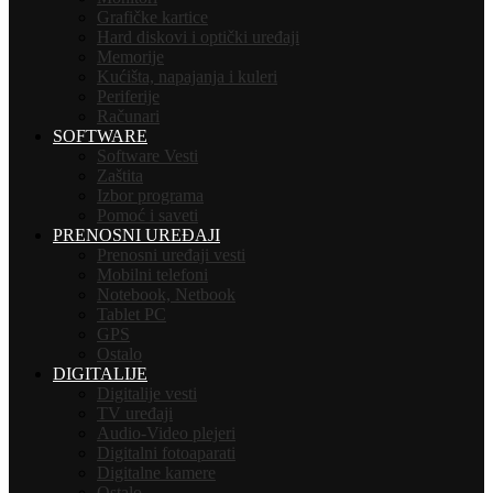
Grafičke kartice
Hard diskovi i optički uređaji
Memorije
Kućišta, napajanja i kuleri
Periferije
Računari
SOFTWARE
Software Vesti
Zaštita
Izbor programa
Pomoć i saveti
PRENOSNI UREĐAJI
Prenosni uređaji vesti
Mobilni telefoni
Notebook, Netbook
Tablet PC
GPS
Ostalo
DIGITALIJE
Digitalije vesti
TV uređaji
Audio-Video plejeri
Digitalni fotoaparati
Digitalne kamere
Ostalo