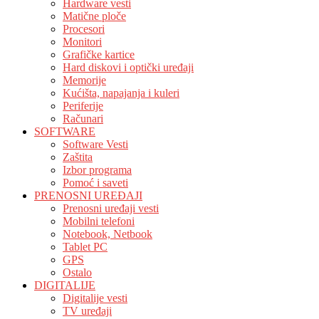
Hardware vesti
Matične ploče
Procesori
Monitori
Grafičke kartice
Hard diskovi i optički uređaji
Memorije
Kućišta, napajanja i kuleri
Periferije
Računari
SOFTWARE
Software Vesti
Zaštita
Izbor programa
Pomoć i saveti
PRENOSNI UREĐAJI
Prenosni uređaji vesti
Mobilni telefoni
Notebook, Netbook
Tablet PC
GPS
Ostalo
DIGITALIJE
Digitalije vesti
TV uređaji