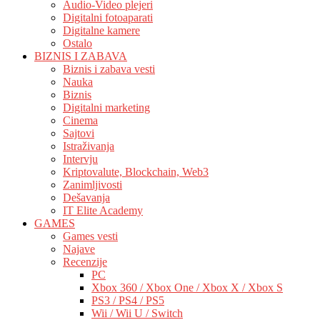
Audio-Video plejeri
Digitalni fotoaparati
Digitalne kamere
Ostalo
BIZNIS I ZABAVA
Biznis i zabava vesti
Nauka
Biznis
Digitalni marketing
Cinema
Sajtovi
Istraživanja
Intervju
Kriptovalute, Blockchain, Web3
Zanimljivosti
Dešavanja
IT Elite Academy
GAMES
Games vesti
Najave
Recenzije
PC
Xbox 360 / Xbox One / Xbox X / Xbox S
PS3 / PS4 / PS5
Wii / Wii U / Switch