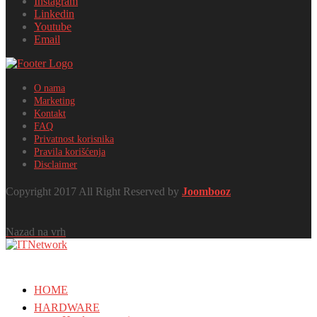
Instagram
Linkedin
Youtube
Email
O nama
Marketing
Kontakt
FAQ
Privatnost korisnika
Pravila korišćenja
Disclaimer
Copyright 2017 All Right Reserved by
Joombooz
Nazad na vrh
HOME
HARDWARE