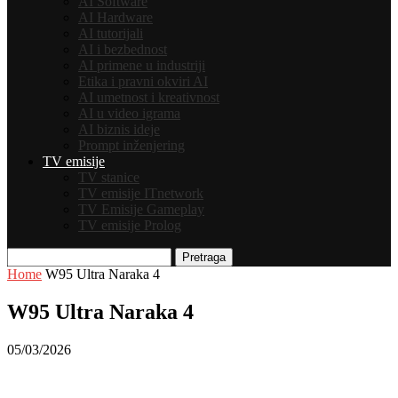
AI Software
AI Hardware
AI tutorijali
AI i bezbednost
AI primene u industriji
Etika i pravni okviri AI
AI umetnost i kreativnost
AI u video igrama
AI biznis ideje
Prompt inženjering
TV emisije
TV stanice
TV emisije ITnetwork
TV Emisije Gameplay
TV emisije Prolog
Pretraga
Home
W95 Ultra Naraka 4
W95 Ultra Naraka 4
05/03/2026