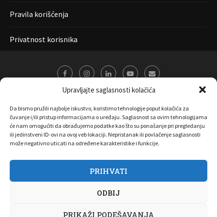
Pravila korišćenja
Privatnost korisnika
Upravljajte saglasnosti kolačića
Da bismo pružili najbolje iskustvo, koristimo tehnologije poput kolačića za
čuvanje i/ili pristup informacijama o uređaju. Saglasnost sa ovim tehnologijama
će nam omogućiti da obrađujemo podatke kao što su ponašanje pri pregledanju
ili jedinstveni ID-ovi na ovoj veb lokaciji. Nepristanak ili povlačenje saglasnosti
može negativno uticati na određene karakteristike i funkcije.
PRIHVATI
O nama
Marketing
Kontakt
FAQ
Privatnost korisnika
ODBIJ
Pravila korišćenja
Disclaimer
Copyright 2017 All Right Reserved by
Joombooz
PRIKAŽI PODEŠAVANJA