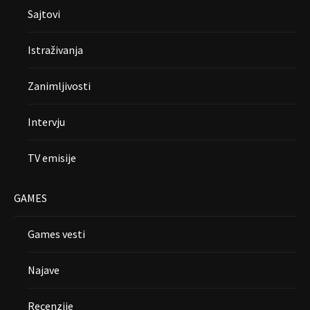
Sajtovi
Istraživanja
Zanimljivosti
Intervju
TV emisije
GAMES
Games vesti
Najave
Recenzije