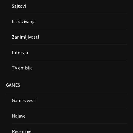
Sajtovi
Istraživanja
Zanimljivosti
Intervju
TV emisije
GAMES
Games vesti
Najave
Recenzije