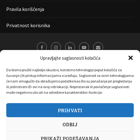
Pravila korišćenja
Privatnost korisnika
Upravljajte saglasnosti kolačića
Da bismo pružili najbolje iskustvo, koristimo tehnologije poput kolačića za
čuvanje i/ili pristup informacijama o uređaju. Saglasnost sa ovim tehnologijama
će nam omogućiti da obrađujemo podatke kao što su ponašanje pri pregledanju
ili jedinstveni ID-ovi na ovoj veb lokaciji. Nepristanak ili povlačenje saglasnosti
može negativno uticati na određene karakteristike i funkcije.
PRIHVATI
O nama
Marketing
Kontakt
FAQ
Privatnost korisnika
ODBIJ
Pravila korišćenja
Disclaimer
Copyright 2017 All Right Reserved by
Joombooz
PRIKAŽI PODEŠAVANJA