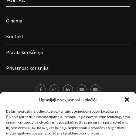
PORTAL
O nama
Kontakt
Pravila korišćenja
Privatnost korisnika
Upravljajte saglasnosti kolačića
Da bismo pružili najbolje iskustvo, koristimo tehnologije poput kolačića za
čuvanje i/ili pristup informacijama o uređaju. Saglasnost sa ovim tehnologijama
će nam omogućiti da obrađujemo podatke kao što su ponašanje pri pregledanju
ili jedinstveni ID-ovi na ovoj veb lokaciji. Nepristanak ili povlačenje saglasnosti
može negativno uticati na određene karakteristike i funkcije.