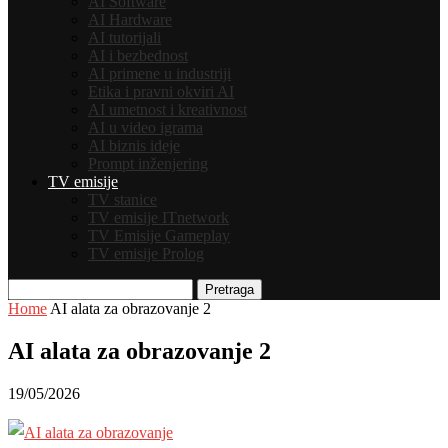
AI Software
AI Hardware
AI tutorijali
AI i bezbednost
AI primene u industriji
Etika i pravni okviri AI
AI umetnost i kreativnost
AI u video igrama
AI biznis ideje
Prompt inženjering
TV emisije
TV stanice
TV emisije ITnetwork
TV Emisije Gameplay
TV emisije Prolog
Pretraga
Home
AI alata za obrazovanje 2
AI alata za obrazovanje 2
19/05/2026