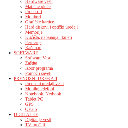
Hardware vesti
Matične ploče
Procesori
Monitori
Grafičke kartice
Hard diskovi i optički uređaji
Memorije
Kućišta, napajanja i kuleri
Periferije
Računari
SOFTWARE
Software Vesti
Zaštita
Izbor programa
Pomoć i saveti
PRENOSNI UREĐAJI
Prenosni uređaji vesti
Mobilni telefoni
Notebook, Netbook
Tablet PC
GPS
Ostalo
DIGITALIJE
Digitalije vesti
TV uređaji