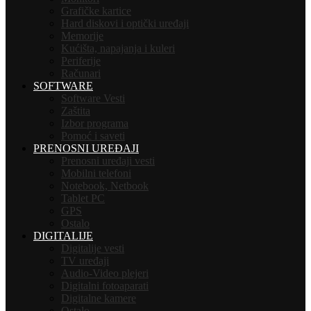
Grafičke kartice
Hard diskovi i optički uređaji
Memorije
Kućišta, napajanja i kuleri
Periferije
Računari
SOFTWARE
Software Vesti
Zaštita
Izbor programa
Pomoć i saveti
PRENOSNI UREĐAJI
Prenosni uređaji vesti
Mobilni telefoni
Notebook, Netbook
Tablet PC
GPS
Ostalo
DIGITALIJE
Digitalije vesti
TV uređaji
Audio-Video plejeri
Digitalni fotoaparati
Digitalne kamere
Ostalo