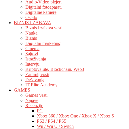
Audio-Video plejeri
Digitalni fotoaparati
Digitalne kamere
Ostalo
BIZNIS I ZABAVA
Biznis i zabava vesti
Nauka
Biznis
Digitalni marketing
Cinema
Sajtovi
Istraživanja
Intervju
Kriptovalute, Blockchain, Web3
Zanimljivosti
Dešavanja
IT Elite Academy
GAMES
Games vesti
Najave
Recenzije
PC
Xbox 360 / Xbox One / Xbox X / Xbox S
PS3 / PS4 / PS5
Wii / Wii U / Switch