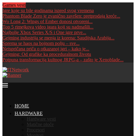
Games vesti
Igre koje su bile godinama ispred svog vremena
Phantom Blade Zero je zvanično završen: pretprodaja kreće...
Wo Long 2: Wings of Ember donosi otvoreni...
Top 5 rimejkova video igara koji su nadmašili...
Najbolje Xbox Series X/S i One igre prve...
Gejming industrija se menja iz korena: Saudijska Arabija...
Sprema se haos na bojnom polju – sve...
Neispričana priča o otkazanoj igri – kako je...
Gejming: Od grafike ka proceduralnom životu
Potpuna transformacija kultnog JRPG-a – zašto je Xenoblade...
HOME
HARDWARE
Hardware vesti
Matične ploče
Procesori
Monitori