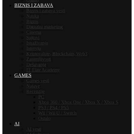
BIZNIS I ZABAVA
Biznis i zabava vesti
Nauka
Biznis
Digitalni marketing
Cinema
Sajtovi
Istraživanja
Intervju
Kriptovalute, Blockchain, Web3
Zanimljivosti
Dešavanja
IT Elite Academy
GAMES
Games vesti
Najave
Recenzije
PC
Xbox 360 / Xbox One / Xbox X / Xbox S
PS3 / PS4 / PS5
Wii / Wii U / Switch
Ostalo
AI
AI vesti