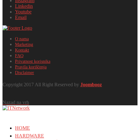
Instagram
Linkedin
Youtube
Email
O nama
Marketing
Kontakt
FAQ
Privatnost korisnika
Pravila korišćenja
Disclaimer
Copyright 2017 All Right Reserved by
Joombooz
Nazad na vrh
HOME
HARDWARE