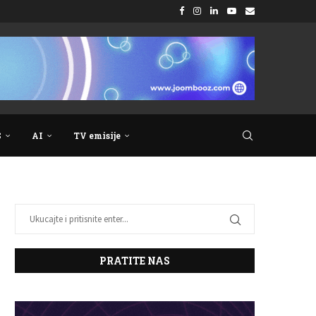
S
AI
TV emisije
PRATITE NAS