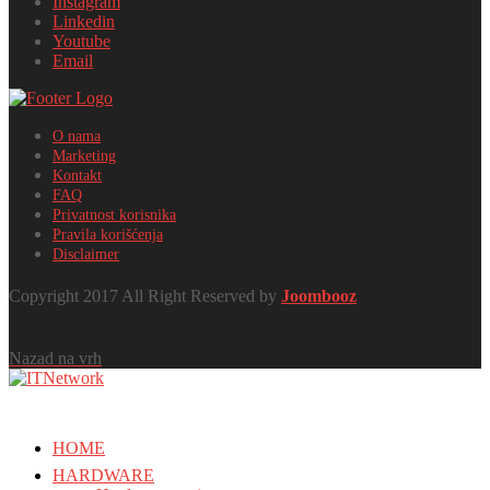
Instagram
Linkedin
Youtube
Email
O nama
Marketing
Kontakt
FAQ
Privatnost korisnika
Pravila korišćenja
Disclaimer
Copyright 2017 All Right Reserved by
Joombooz
Nazad na vrh
HOME
HARDWARE