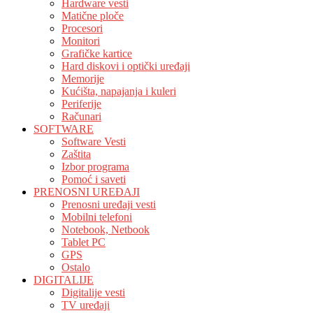
Hardware vesti
Matične ploče
Procesori
Monitori
Grafičke kartice
Hard diskovi i optički uređaji
Memorije
Kućišta, napajanja i kuleri
Periferije
Računari
SOFTWARE
Software Vesti
Zaštita
Izbor programa
Pomoć i saveti
PRENOSNI UREĐAJI
Prenosni uređaji vesti
Mobilni telefoni
Notebook, Netbook
Tablet PC
GPS
Ostalo
DIGITALIJE
Digitalije vesti
TV uređaji