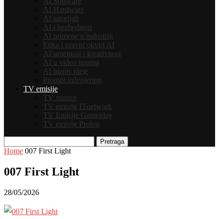
AI Software
AI Hardware
AI tutorijali
AI i bezbednost
AI primene u industriji
Etika i pravni okviri AI
AI umetnost i kreativnost
AI u video igrama
AI biznis ideje
Prompt inženjering
TV emisije
TV stanice
TV emisije ITnetwork
TV Emisije Gameplay
TV emisije Prolog
Pretraga
Home
007 First Light
007 First Light
28/05/2026