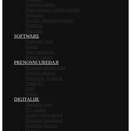
Grafičke kartice
Hard diskovi i optički uređaji
Memorije
Kućišta, napajanja i kuleri
Periferije
Računari
SOFTWARE
Software Vesti
Zaštita
Izbor programa
Pomoć i saveti
PRENOSNI UREĐAJI
Prenosni uređaji vesti
Mobilni telefoni
Notebook, Netbook
Tablet PC
GPS
Ostalo
DIGITALIJE
Digitalije vesti
TV uređaji
Audio-Video plejeri
Digitalni fotoaparati
Digitalne kamere
Ostalo