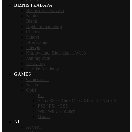
BIZNIS I ZABAVA
Biznis i zabava vesti
Nauka
Biznis
Digitalni marketing
Cinema
Sajtovi
Istraživanja
Intervju
Kriptovalute, Blockchain, Web3
Zanimljivosti
Dešavanja
IT Elite Academy
GAMES
Games vesti
Najave
Opisi
PC
Xbox 360 / Xbox One / Xbox X / Xbox S
PS3 / PS4 / PS5
Wii / Wii U / Switch
Ostalo
AI
AI vesti