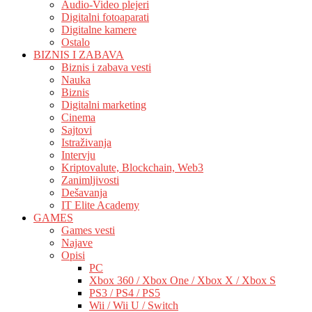
Audio-Video plejeri
Digitalni fotoaparati
Digitalne kamere
Ostalo
BIZNIS I ZABAVA
Biznis i zabava vesti
Nauka
Biznis
Digitalni marketing
Cinema
Sajtovi
Istraživanja
Intervju
Kriptovalute, Blockchain, Web3
Zanimljivosti
Dešavanja
IT Elite Academy
GAMES
Games vesti
Najave
Opisi
PC
Xbox 360 / Xbox One / Xbox X / Xbox S
PS3 / PS4 / PS5
Wii / Wii U / Switch