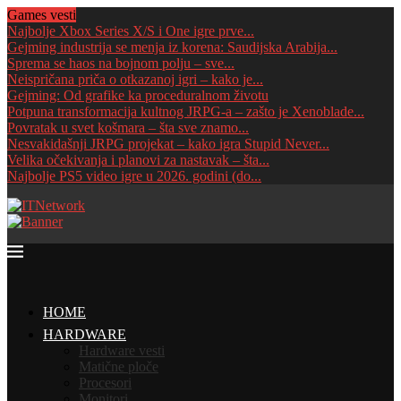
Games vesti
Najbolje Xbox Series X/S i One igre prve...
Gejming industrija se menja iz korena: Saudijska Arabija...
Sprema se haos na bojnom polju – sve...
Neispričana priča o otkazanoj igri – kako je...
Gejming: Od grafike ka proceduralnom životu
Potpuna transformacija kultnog JRPG-a – zašto je Xenoblade...
Povratak u svet košmara – šta sve znamo...
Nesvakidašnji JRPG projekat – kako igra Stupid Never...
Velika očekivanja i planovi za nastavak – šta...
Najbolje PS5 video igre u 2026. godini (do...
HOME
HARDWARE
Hardware vesti
Matične ploče
Procesori
Monitori