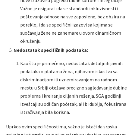
nove izazove u pogledu radne kulture i integracije.
Važno je osigurati da se standardi inkluzivnosti i
poštovanja odnose na sve zaposlene, bez obzira na
poreklo, i da se specifični izazovi sa kojima se
suočavaju žene ne zanemare u ovom dinamičnom
okruženju.
Nedostatak specifičnih podataka:
Kao što je primećeno, nedostatak detaljnih javnih
podataka o platama žena, njihovom iskustvu sa
diskriminacijom ili uznemiravanjem na radnom
mestu u Srbiji otežava precizno sagledavanje dubine
problema i kreiranje ciljanih rešenja. SGA godišnji
izveštaji su odličan početak, ali bi dublja, fokusirana
istraživanja bila korisna.
Uprkos ovim specifičnostima, važno je istaći da srpska
gejming industrija, sa svojim relativno visokim procentom