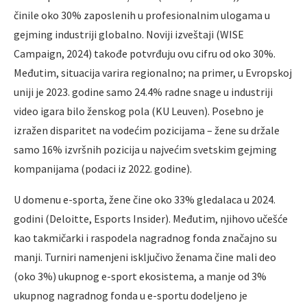
činile oko 30% zaposlenih u profesionalnim ulogama u
gejming industriji globalno. Noviji izveštaji (WISE
Campaign, 2024) takođe potvrđuju ovu cifru od oko 30%.
Međutim, situacija varira regionalno; na primer, u Evropskoj
uniji je 2023. godine samo 24.4% radne snage u industriji
video igara bilo ženskog pola (KU Leuven). Posebno je
izražen disparitet na vodećim pozicijama – žene su držale
samo 16% izvršnih pozicija u najvećim svetskim gejming
kompanijama (podaci iz 2022. godine).
U domenu e-sporta, žene čine oko 33% gledalaca u 2024.
godini (Deloitte, Esports Insider). Međutim, njihovo učešće
kao takmičarki i raspodela nagradnog fonda značajno su
manji. Turniri namenjeni isključivo ženama čine mali deo
(oko 3%) ukupnog e-sport ekosistema, a manje od 3%
ukupnog nagradnog fonda u e-sportu dodeljeno je