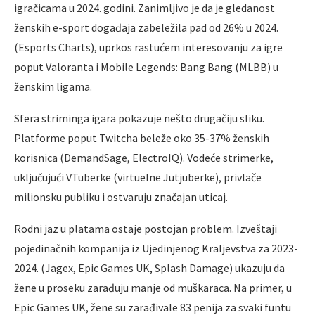
igračicama u 2024. godini. Zanimljivo je da je gledanost
ženskih e-sport događaja zabeležila pad od 26% u 2024.
(Esports Charts), uprkos rastućem interesovanju za igre
poput Valoranta i Mobile Legends: Bang Bang (MLBB) u
ženskim ligama.
Sfera striminga igara pokazuje nešto drugačiju sliku.
Platforme poput Twitcha beleže oko 35-37% ženskih
korisnica (DemandSage, ElectroIQ). Vodeće strimerke,
uključujući VTuberke (virtuelne Jutjuberke), privlače
milionsku publiku i ostvaruju značajan uticaj.
Rodni jaz u platama ostaje postojan problem. Izveštaji
pojedinačnih kompanija iz Ujedinjenog Kraljevstva za 2023-
2024. (Jagex, Epic Games UK, Splash Damage) ukazuju da
žene u proseku zarađuju manje od muškaraca. Na primer, u
Epic Games UK, žene su zarađivale 83 penija za svaki funtu