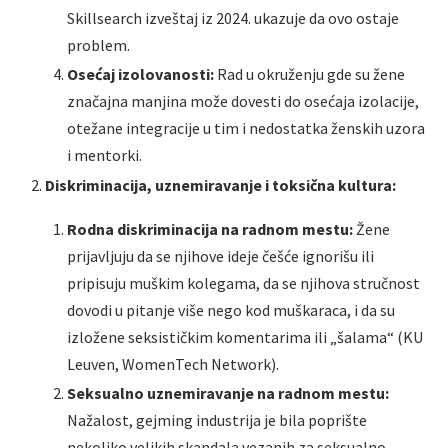
Skillsearch izveštaj iz 2024. ukazuje da ovo ostaje
problem.
Osećaj izolovanosti:
Rad u okruženju gde su žene
značajna manjina može dovesti do osećaja izolacije,
otežane integracije u tim i nedostatka ženskih uzora
i mentorki.
Diskriminacija, uznemiravanje i toksična kultura:
Rodna diskriminacija na radnom mestu:
Žene
prijavljuju da se njihove ideje češće ignorišu ili
pripisuju muškim kolegama, da se njihova stručnost
dovodi u pitanje više nego kod muškaraca, i da su
izložene seksističkim komentarima ili „šalama“ (KU
Leuven, WomenTech Network).
Seksualno uznemiravanje na radnom mestu:
Nažalost, gejming industrija je bila poprište
nekoliko velikih skandala vezanih za seksualno