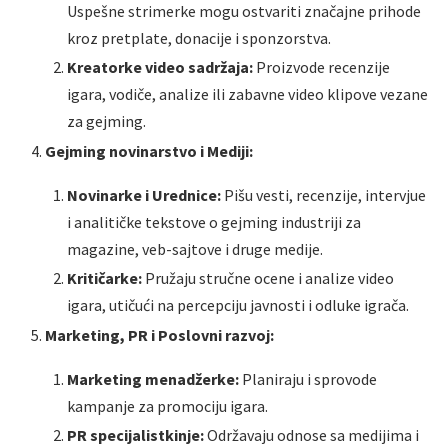
Uspešne strimerke mogu ostvariti značajne prihode
kroz pretplate, donacije i sponzorstva.
Kreatorke video sadržaja:
Proizvode recenzije
igara, vodiče, analize ili zabavne video klipove vezane
za gejming.
Gejming novinarstvo i Mediji:
Novinarke i Urednice:
Pišu vesti, recenzije, intervjue
i analitičke tekstove o gejming industriji za
magazine, veb-sajtove i druge medije.
Kritičarke:
Pružaju stručne ocene i analize video
igara, utičući na percepciju javnosti i odluke igrača.
Marketing, PR i Poslovni razvoj:
Marketing menadžerke:
Planiraju i sprovode
kampanje za promociju igara.
PR specijalistkinje:
Održavaju odnose sa medijima i