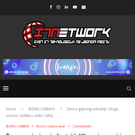
Home
BIZNIS I ZABAVA
Žene u gejming industriji: Uloge,
izazovi i prilike u svetu i Srbiji
BIZNIS I ZABAVA
Biznis i zabava vesti
Zanimljivosti