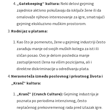
„Gatekeeping“ kultura:
Neki delovi gejming
zajednice aktivno pokušavaju da isključe žene ili da
omalovaže njihovo interesovanje za igre, smatrajući
gejming ekskluzivno muškim prostorom.
Rodni jaz u platama:
Kao što je pomenuto, žene u gejming industriji često
zarađuju manje od svojih muških kolega za isti ili
sličan posao. Ovo je delom posledica manje
zastupljenosti žena na višim pozicijama, ali i
direktne diskriminacije u određivanju plata.
Neravnoteža između poslovnog i privatnog života i
„Kranč“ kultura:
„Kranč“ (Crunch Culture):
Gejming industrija je
poznata po periodima intenzivnog, često
neplaćenog prekovremenog rada pred izlazak igre.