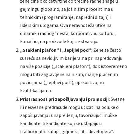
žene čine oko četvrtine do trećine radne snage u
gejmingu globalno, sa još nižim procentima u
tehničkim (programiranje, napredni dizajn) i
liderskim ulogama. Ova neravnoteža utiče na
dinamiku radnog mesta, korporativnu kulturu i,
konačno, na proizvode koji se stvaraju.
„Stakleni plafon“ i „lepljivi pod“:
Žene se često
susreću sa nevidljivim barijerama pri napredovanju
na više pozicije („stakleni plafon“), dok istovremeno
mogu biti zaglavljene na nižim, manje plaćenim
pozicijama („lepljivi pod“), uprkos svojim
kvalifikacijama.
Pristrasnost pri zapošljavanju i promociji:
Svesne
ili nesvesne predrasude mogu uticati na odluke o
zapošljavanju i unapređenju, favorizujući muške
kandidate ili kandidate koji se uklapaju u
tradicionalni kalup „gejmera“ ili „developera“.