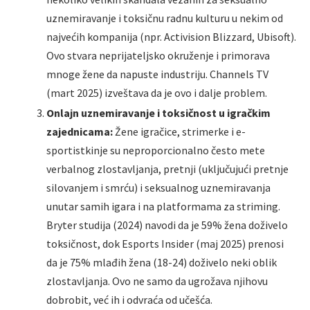
uznemiravanje i toksičnu radnu kulturu u nekim od
najvećih kompanija (npr. Activision Blizzard, Ubisoft).
Ovo stvara neprijateljsko okruženje i primorava
mnoge žene da napuste industriju. Channels TV
(mart 2025) izveštava da je ovo i dalje problem.
Onlajn uznemiravanje i toksičnost u igračkim
zajednicama:
Žene igračice, strimerke i e-
sportistkinje su neproporcionalno često mete
verbalnog zlostavljanja, pretnji (uključujući pretnje
silovanjem i smrću) i seksualnog uznemiravanja
unutar samih igara i na platformama za striming.
Bryter studija (2024) navodi da je 59% žena doživelo
toksičnost, dok Esports Insider (maj 2025) prenosi
da je 75% mlađih žena (18-24) doživelo neki oblik
zlostavljanja. Ovo ne samo da ugrožava njihovu
dobrobit, već ih i odvraća od učešća.