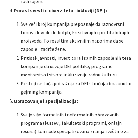
sadržajem.
Porast svesti o diverzitetu i inkluziji (DEI):
Sve veći broj kompanija prepoznaje da raznovrsni
timovi dovode do boljih, kreativnijih i profitabilnijih
proizvoda. To rezultira aktivnijim naporima da se
zaposle i zadrže žene.
Pritisak javnosti, investitora i samih zaposlenih tera
kompanije da usvoje DEI politike, programe
mentorstva i stvore inkluzivniju radnu kulturu.
Postoji rastuća potražnja za DEI stručnjacima unutar
gejming kompanija.
Obrazovanje i specijalizacija:
Sve je više formalnih i neformalnih obrazovnih
programa (kursevi, fakultetski programi, onlajn
resursi) koji nude specijalizovana znanja i veštine za