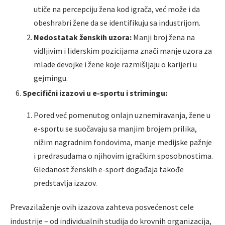
utiče na percepciju žena kod igrača, već može i da
obeshrabri žene da se identifikuju sa industrijom.
Nedostatak ženskih uzora:
Manji broj žena na
vidljivim i liderskim pozicijama znači manje uzora za
mlade devojke i žene koje razmišljaju o karijeri u
gejmingu.
Specifični izazovi u e-sportu i strimingu:
Pored već pomenutog onlajn uznemiravanja, žene u
e-sportu se suočavaju sa manjim brojem prilika,
nižim nagradnim fondovima, manje medijske pažnje
i predrasudama o njihovim igračkim sposobnostima.
Gledanost ženskih e-sport događaja takođe
predstavlja izazov.
Prevazilaženje ovih izazova zahteva posvećenost cele
industrije – od individualnih studija do krovnih organizacija,