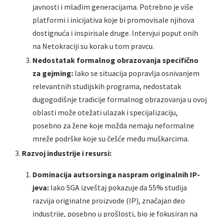
javnosti i mlađim generacijama. Potrebno je više
platformi i inicijativa koje bi promovisale njihova
dostignuća i inspirisale druge. Intervjui poput onih
na Netokraciji su korak u tom pravcu.
Nedostatak formalnog obrazovanja specifično
za gejming:
Iako se situacija popravlja osnivanjem
relevantnih studijskih programa, nedostatak
dugogodišnje tradicije formalnog obrazovanja u ovoj
oblasti može otežati ulazak i specijalizaciju,
posebno za žene koje možda nemaju neformalne
mreže podrške koje su češće među muškarcima.
Razvoj industrije i resursi:
Dominacija autsorsinga naspram originalnih IP-
jeva:
Iako SGA izveštaj pokazuje da 55% studija
razvija originalne proizvode (IP), značajan deo
industrije, posebno u prošlosti, bio je fokusiran na