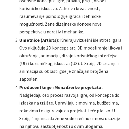
osnovne koncepte igre, pravila, priču, nivoe i
korisničko iskustvo. Zahteva kreativnost,
razumevanje psihologije igrača i tehničke
mogućnosti. Žene dizajnerke donose nove
perspektive u narativ i mehanike.
Umetnice (Artists):
Kreiraju vizuelni identitet igara.
Ovo uključuje 2D koncept art, 3D modeliranje likova i
okruženja, animaciju, dizajn korisničkog interfejsa
(UI) i korisničkog iskustva (UX). U Srbiji, 2D crtanje i
animacija su oblasti gde je značajan broj žena
zaposlen.
Producentkinje i Menadžerke projekata:
Nadgledaju ceo proces razvoja igre, od koncepta do
izlaska na tržište. Upravljaju timovima, budžetima,
rokovima i osiguravaju da projekat teče glatko. U
Srbiji, činjenica da žene vode trećinu timova ukazuje
na njihovu zastupljenost i u ovim ulogama.