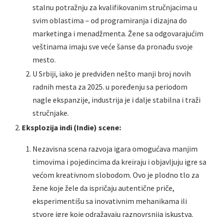
stalnu potražnju za kvalifikovanim stručnjacima u
svim oblastima – od programiranja i dizajna do
marketinga i menadžmenta. Žene sa odgovarajućim
veštinama imaju sve veće šanse da pronađu svoje
mesto.
U Srbiji, iako je predviđen nešto manji broj novih
radnih mesta za 2025. u poređenju sa periodom
nagle ekspanzije, industrija je i dalje stabilna i traži
stručnjake.
Eksplozija indi (Indie) scene:
Nezavisna scena razvoja igara omogućava manjim
timovima i pojedincima da kreiraju i objavljuju igre sa
većom kreativnom slobodom. Ovo je plodno tlo za
žene koje žele da ispričaju autentične priče,
eksperimentišu sa inovativnim mehanikama ili
stvore igre koje odražavaju raznovrsnija iskustva.