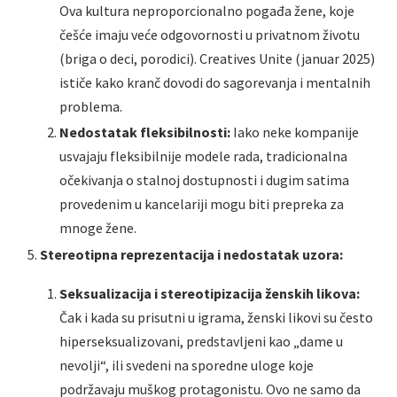
Ova kultura neproporcionalno pogađa žene, koje
češće imaju veće odgovornosti u privatnom životu
(briga o deci, porodici). Creatives Unite (januar 2025)
ističe kako kranč dovodi do sagorevanja i mentalnih
problema.
Nedostatak fleksibilnosti:
Iako neke kompanije
usvajaju fleksibilnije modele rada, tradicionalna
očekivanja o stalnoj dostupnosti i dugim satima
provedenim u kancelariji mogu biti prepreka za
mnoge žene.
Stereotipna reprezentacija i nedostatak uzora:
Seksualizacija i stereotipizacija ženskih likova:
Čak i kada su prisutni u igrama, ženski likovi su često
hiperseksualizovani, predstavljeni kao „dame u
nevolji“, ili svedeni na sporedne uloge koje
podržavaju muškog protagonistu. Ovo ne samo da