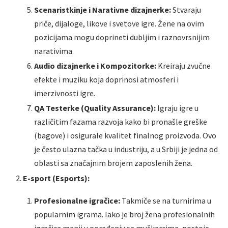
Scenaristkinje i Narativne dizajnerke:
Stvaraju
priče, dijaloge, likove i svetove igre. Žene na ovim
pozicijama mogu doprineti dubljim i raznovrsnijim
narativima.
Audio dizajnerke i Kompozitorke:
Kreiraju zvučne
efekte i muziku koja doprinosi atmosferi i
imerzivnosti igre.
QA Testerke (Quality Assurance):
Igraju igre u
različitim fazama razvoja kako bi pronašle greške
(bagove) i osigurale kvalitet finalnog proizvoda. Ovo
je često ulazna tačka u industriju, a u Srbiji je jedna od
oblasti sa značajnim brojem zaposlenih žena.
E-sport (Esports):
Profesionalne igračice:
Takmiče se na turnirima u
popularnim igrama. Iako je broj žena profesionalnih
igračica manji u poređenju sa muškarcima, postoje