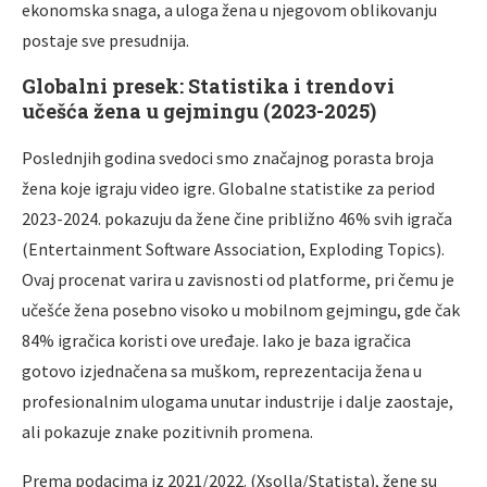
ekonomska snaga, a uloga žena u njegovom oblikovanju
postaje sve presudnija.
Globalni presek: Statistika i trendovi
učešća žena u gejmingu (2023-2025)
Poslednjih godina svedoci smo značajnog porasta broja
žena koje igraju video igre. Globalne statistike za period
2023-2024. pokazuju da žene čine približno 46% svih igrača
(Entertainment Software Association, Exploding Topics).
Ovaj procenat varira u zavisnosti od platforme, pri čemu je
učešće žena posebno visoko u mobilnom gejmingu, gde čak
84% igračica koristi ove uređaje. Iako je baza igračica
gotovo izjednačena sa muškom, reprezentacija žena u
profesionalnim ulogama unutar industrije i dalje zaostaje,
ali pokazuje znake pozitivnih promena.
Prema podacima iz 2021/2022. (Xsolla/Statista), žene su