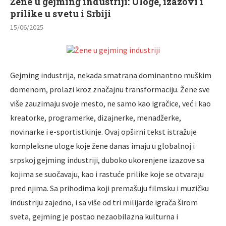
Žene u gejming industriji: Uloge, izazovi i
prilike u svetu i Srbiji
15/06/2025
Gejming industrija, nekada smatrana dominantno muškim
domenom, prolazi kroz značajnu transformaciju. Žene sve
više zauzimaju svoje mesto, ne samo kao igračice, već i kao
kreatorke, programerke, dizajnerke, menadžerke,
novinarke i e-sportistkinje. Ovaj opširni tekst istražuje
kompleksne uloge koje žene danas imaju u globalnoj i
srpskoj gejming industriji, duboko ukorenjene izazove sa
kojima se suočavaju, kao i rastuće prilike koje se otvaraju
pred njima. Sa prihodima koji premašuju filmsku i muzičku
industriju zajedno, i sa više od tri milijarde igrača širom
sveta, gejming je postao nezaobilazna kulturna i