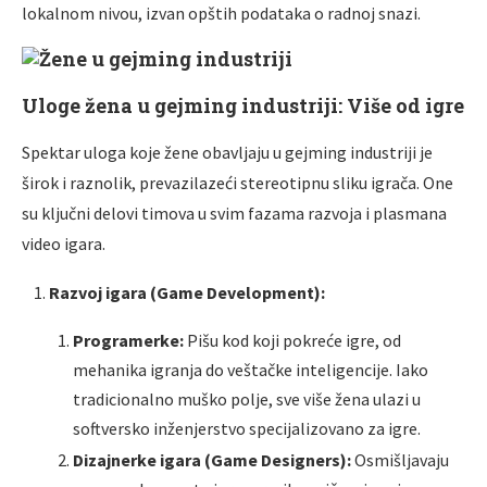
lokalnom nivou, izvan opštih podataka o radnoj snazi.
Uloge žena u gejming industriji: Više od igre
Spektar uloga koje žene obavljaju u gejming industriji je
širok i raznolik, prevazilazeći stereotipnu sliku igrača. One
su ključni delovi timova u svim fazama razvoja i plasmana
video igara.
Razvoj igara (Game Development):
Programerke:
Pišu kod koji pokreće igre, od
mehanika igranja do veštačke inteligencije. Iako
tradicionalno muško polje, sve više žena ulazi u
softversko inženjerstvo specijalizovano za igre.
Dizajnerke igara (Game Designers):
Osmišljavaju