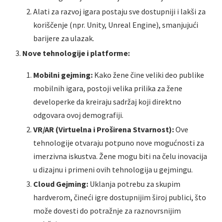
Alati za razvoj igara postaju sve dostupniji i lakši za
koriščenje (npr. Unity, Unreal Engine), smanjujući
barijere za ulazak.
Nove tehnologije i platforme:
Mobilni gejming:
Kako žene čine veliki deo publike
mobilnih igara, postoji velika prilika za žene
developerke da kreiraju sadržaj koji direktno
odgovara ovoj demografiji.
VR/AR (Virtuelna i Proširena Stvarnost):
Ove
tehnologije otvaraju potpuno nove mogućnosti za
imerzivna iskustva. Žene mogu biti na čelu inovacija
u dizajnu i primeni ovih tehnologija u gejmingu.
Cloud Gejming:
Uklanja potrebu za skupim
hardverom, čineći igre dostupnijim široj publici, što
može dovesti do potražnje za raznovrsnijim