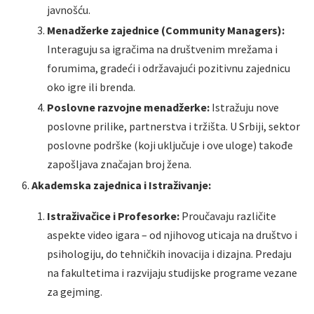
javnošću.
Menadžerke zajednice (Community Managers):
Interaguju sa igračima na društvenim mrežama i
forumima, gradeći i održavajući pozitivnu zajednicu
oko igre ili brenda.
Poslovne razvojne menadžerke:
Istražuju nove
poslovne prilike, partnerstva i tržišta. U Srbiji, sektor
poslovne podrške (koji uključuje i ove uloge) takođe
zapošljava značajan broj žena.
Akademska zajednica i Istraživanje:
Istraživačice i Profesorke:
Proučavaju različite
aspekte video igara – od njihovog uticaja na društvo i
psihologiju, do tehničkih inovacija i dizajna. Predaju
na fakultetima i razvijaju studijske programe vezane
za gejming.