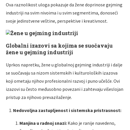
Ova raznolikost uloga pokazuje da žene doprinose gejming
industriji na svim nivoima i u svim segmentima, donoseći
svoje jedinstvene veštine, perspektive i kreativnost.
Globalni izazovi sa kojima se suočavaju
žene u gejming industriji
Uprkos napretku, žene u globalnoj gejming industriji i dalje
se suočavaju sa nizom sistemskih i kulturoloških izazova
koji ometaju njihov profesionalni razvoj i puno učešće. Ovi
izazovi su često međusobno povezani i zahtevaju višeslojan
pristup za njihovo prevazilaženje.
Nedovoljna zastupljenost i sistemska pristrasnost:
Manjina u radnoj snazi:
Kako je ranije navedeno,