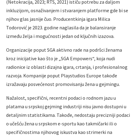
(Netokracija, 2023; RTS, 2021) ističu potrebu za daljom
inkluzijom, osnaživanjem i stvaranjem platforme gde bi se
njihov glas jasnije čuo. Producentkinja igara Milica
Todorović je 2023. godine naglasila da je balansiranje
između želja i mogućnosti jedan od ključnih izazova.
Organizacije poput SGA aktivno rade na podršci ženama
kroz inicijative kao što je „SGA Empowers“, koja nudi
radionice iz oblasti dizajna igara, crtanja, i profesionalnog
razvoja. Kompanije poput Playstudios Europe takođe
izražavaju posvećenost promovisanju žena u gejmingu.
Nažalost, specifični, recentni podaci o rodnom jazu u
platama u srpskoj gejming industriji nisu javno dostupni u
detaljnim statistikama. Takođe, nedostaju precizniji podaci
o učešću žena u srpskom e-sportu kao takmičarki ili o
specifičnostima njihovog iskustva kao strimerki na