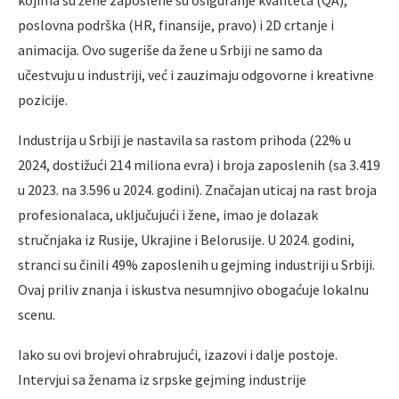
poslovna podrška (HR, finansije, pravo) i 2D crtanje i
animacija. Ovo sugeriše da žene u Srbiji ne samo da
učestvuju u industriji, već i zauzimaju odgovorne i kreativne
pozicije.
Industrija u Srbiji je nastavila sa rastom prihoda (22% u
2024, dostižući 214 miliona evra) i broja zaposlenih (sa 3.419
u 2023. na 3.596 u 2024. godini). Značajan uticaj na rast broja
profesionalaca, uključujući i žene, imao je dolazak
stručnjaka iz Rusije, Ukrajine i Belorusije. U 2024. godini,
stranci su činili 49% zaposlenih u gejming industriji u Srbiji.
Ovaj priliv znanja i iskustva nesumnjivo obogaćuje lokalnu
scenu.
Iako su ovi brojevi ohrabrujući, izazovi i dalje postoje.
Intervjui sa ženama iz srpske gejming industrije