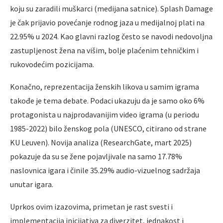
koju su zaradili muškarci (medijana satnice). Splash Damage
je čak prijavio povećanje rodnog jaza u medijalnoj plati na
22.95% u 2024. Kao glavni razlog često se navodi nedovoljna
zastupljenost žena na višim, bolje plaćenim tehničkim i
rukovodećim pozicijama.
Konačno, reprezentacija ženskih likova u samim igrama
takođe je tema debate. Podaci ukazuju da je samo oko 6%
protagonista u najprodavanijim video igrama (u periodu
1985-2022) bilo ženskog pola (UNESCO, citirano od strane
KU Leuven). Novija analiza (ResearchGate, mart 2025)
pokazuje da su se žene pojavljivale na samo 17.78%
naslovnica igara i činile 35.29% audio-vizuelnog sadržaja
unutar igara.
Uprkos ovim izazovima, primetan je rast svesti i
implementacija inicijativa za diverzitet, jednakost i