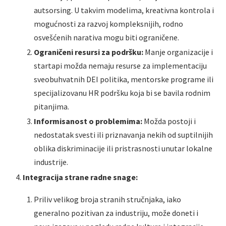
autsorsing. U takvim modelima, kreativna kontrola i
mogućnosti za razvoj kompleksnijih, rodno
osvešćenih narativa mogu biti ograničene.
Ograničeni resursi za podršku:
Manje organizacije i
startapi možda nemaju resurse za implementaciju
sveobuhvatnih DEI politika, mentorske programe ili
specijalizovanu HR podršku koja bi se bavila rodnim
pitanjima.
Informisanost o problemima:
Možda postoji i
nedostatak svesti ili priznavanja nekih od suptilnijih
oblika diskriminacije ili pristrasnosti unutar lokalne
industrije.
Integracija strane radne snage:
Priliv velikog broja stranih stručnjaka, iako
generalno pozitivan za industriju, može doneti i