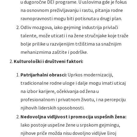
u dugoročne DEI programe. U uslovima gde je fokus
na osnovnom preživljavanju i rastu, pitanja rodne
ravnopravnosti mogu biti potisnuta u drugi plan.
Odliv mozgova, iako gejming industrija privlači
talente, može uticati i na žene stručnjake koje traže
bolje prilike u razvijenijim tržištima sa snažnijim
mehanizmima zaštite i podrške.
Kulturološki i društveni faktori:
Patrijarhalni obrasci:
Uprkos modernizaciji,
tradicionalne rodne uloge i dalje mogu imati uticaj
na izbor karijere, očekivanja od žena u
profesionalnom i privatnom životu, i na percepciju
njihovih liderskih sposobnosti.
Nedovoljna vidljivost i promocija uspešnih žena:
Iako postoje uspešne žene u srpskom gejmingu,
njihove priče možda nisu dovoljno vidljive široj