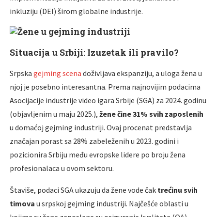
inkluziju (DEI) širom globalne industrije.
Situacija u Srbiji: Izuzetak ili pravilo?
Srpska
gejming scena
doživljava ekspanziju, a uloga žena u
njoj je posebno interesantna. Prema najnovijim podacima
Asocijacije industrije video igara Srbije (SGA) za 2024. godinu
(objavljenim u maju 2025.),
žene čine 31% svih zaposlenih
u domaćoj gejming industriji. Ovaj procenat predstavlja
značajan porast sa 28% zabeleženih u 2023. godini i
pozicionira Srbiju među evropske lidere po broju žena
profesionalaca u ovom sektoru.
Štaviše, podaci SGA ukazuju da žene vode čak
trećinu svih
timova
u srpskoj gejming industriji. Najčešće oblasti u
kojima su žene zaposlene su osiguranje kvaliteta (QA),