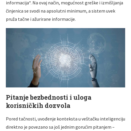
informacija“. Na ovaj način, mogućnost greške i izmišljanja
činjenica se svodi na apsolutni minimum, a sistem uvek
pruža tačne i ažurirane informacije.
Pitanje bezbednosti i uloga
korisničkih dozvola
Pored tačnosti, uvođenje konteksta u veštačku inteligenciju
direktno je povezano sa još jednim gorućim pitanjem –