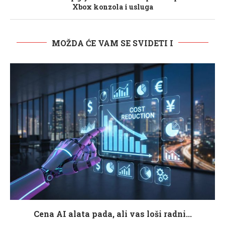
Xbox konzola i usluga
MOŽDA ĆE VAM SE SVIDETI I
Cena AI alata pada, ali vas loši radni...