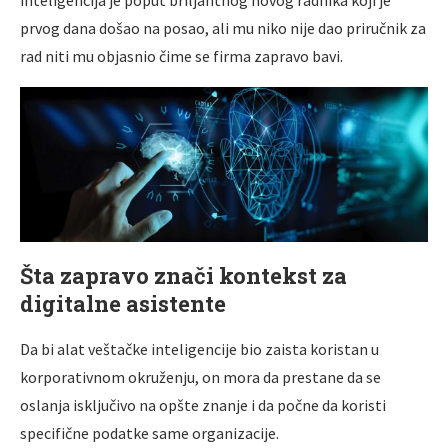
inteligencija je poput briljantnog novog radnika koji je
prvog dana došao na posao, ali mu niko nije dao priručnik za
rad niti mu objasnio čime se firma zapravo bavi.
Šta zapravo znači kontekst za
digitalne asistente
Da bi alat veštačke inteligencije bio zaista koristan u
korporativnom okruženju, on mora da prestane da se
oslanja isključivo na opšte znanje i da počne da koristi
specifične podatke same organizacije.