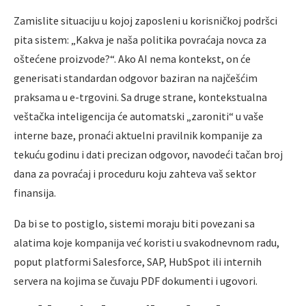
Zamislite situaciju u kojoj zaposleni u korisničkoj podršci
pita sistem: „Kakva je naša politika povraćaja novca za
oštećene proizvode?“. Ako AI nema kontekst, on će
generisati standardan odgovor baziran na najčešćim
praksama u e-trgovini. Sa druge strane, kontekstualna
veštačka inteligencija će automatski „zaroniti“ u vaše
interne baze, pronaći aktuelni pravilnik kompanije za
tekuću godinu i dati precizan odgovor, navodeći tačan broj
dana za povraćaj i proceduru koju zahteva vaš sektor
finansija.
Da bi se to postiglo, sistemi moraju biti povezani sa
alatima koje kompanija već koristi u svakodnevnom radu,
poput platformi Salesforce, SAP, HubSpot ili internih
servera na kojima se čuvaju PDF dokumenti i ugovori.