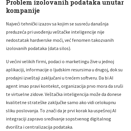
Problem izolovanih podataka unutar
kompanije
Najveći tehnički izazov sa kojim se susreću današnja
preduzeća pri uvođenju veštačke inteligencije nije
nedostatak hardverske moći, već fenomen takozvanih
izolovanih podataka (data silos).
U većini velikih firmi, podaci o marketingu žive u jednoj
aplikaciji, informacije o ljudskim resursima u drugoj, dok su
prodajni izveštaji zaključani u trećem softveru. Da bi AI
agent imao pravi kontekst, organizacija prvo mora da sruši
te virtuelne zidove. Veštačka inteligencija može da donese
kvalitetne strateške zaključke samo ako vidi celokupnu
sliku poslovanja. To znači da je prvi korak ka uspešnoj AI
integraciji zapravo sređivanje sopstvenog digitalnog
dvorišta i centralizacija podataka.