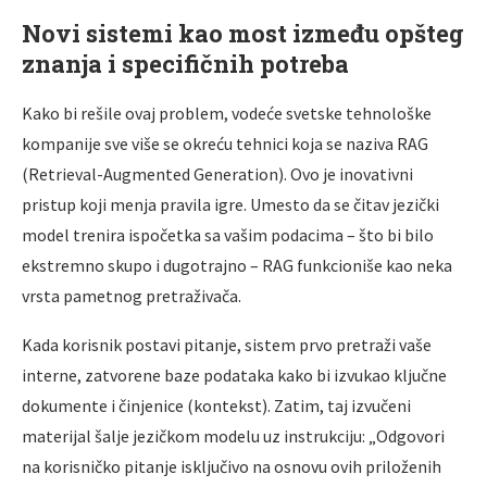
Novi sistemi kao most između opšteg
znanja i specifičnih potreba
Kako bi rešile ovaj problem, vodeće svetske tehnološke
kompanije sve više se okreću tehnici koja se naziva RAG
(Retrieval-Augmented Generation). Ovo je inovativni
pristup koji menja pravila igre. Umesto da se čitav jezički
model trenira ispočetka sa vašim podacima – što bi bilo
ekstremno skupo i dugotrajno – RAG funkcioniše kao neka
vrsta pametnog pretraživača.
Kada korisnik postavi pitanje, sistem prvo pretraži vaše
interne, zatvorene baze podataka kako bi izvukao ključne
dokumente i činjenice (kontekst). Zatim, taj izvučeni
materijal šalje jezičkom modelu uz instrukciju: „Odgovori
na korisničko pitanje isključivo na osnovu ovih priloženih