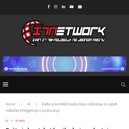
Home
AI
Zašto je kontekst karika koja nedostaje za uspeh
veštačke inteligencije u poslovanju
AI
AI vesti