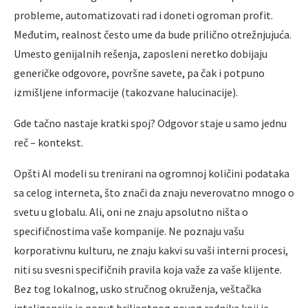
probleme, automatizovati rad i doneti ogroman profit.
Međutim, realnost često ume da bude prilično otrežnjujuća.
Umesto genijalnih rešenja, zaposleni neretko dobijaju
generičke odgovore, površne savete, pa čak i potpuno
izmišljene informacije (takozvane halucinacije).
Gde tačno nastaje kratki spoj? Odgovor staje u samo jednu
reč – kontekst.
Opšti AI modeli su trenirani na ogromnoj količini podataka
sa celog interneta, što znači da znaju neverovatno mnogo o
svetu u globalu. Ali, oni ne znaju apsolutno ništa o
specifičnostima vaše kompanije. Ne poznaju vašu
korporativnu kulturu, ne znaju kakvi su vaši interni procesi,
niti su svesni specifičnih pravila koja važe za vaše klijente.
Bez tog lokalnog, usko stručnog okruženja, veštačka