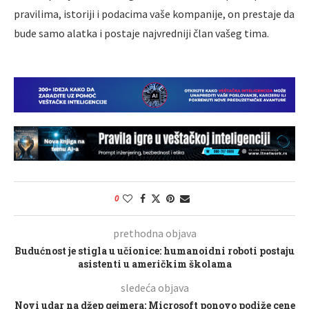
pravilima, istoriji i podacima vaše kompanije, on prestaje da
bude samo alatka i postaje najvredniji član vašeg tima.
0
prethodna objava
Budućnost je stigla u učionice: humanoidni roboti postaju
asistenti u američkim školama
sledeća objava
Novi udar na džep gejmera: Microsoft ponovo podiže cene