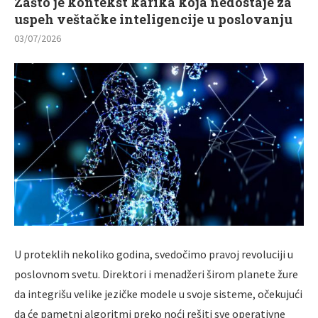
Zašto je kontekst karika koja nedostaje za
uspeh veštačke inteligencije u poslovanju
03/07/2026
U proteklih nekoliko godina, svedočimo pravoj revoluciji u
poslovnom svetu. Direktori i menadžeri širom planete žure
da integrišu velike jezičke modele u svoje sisteme, očekujući
da će pametni algoritmi preko noći rešiti sve operativne