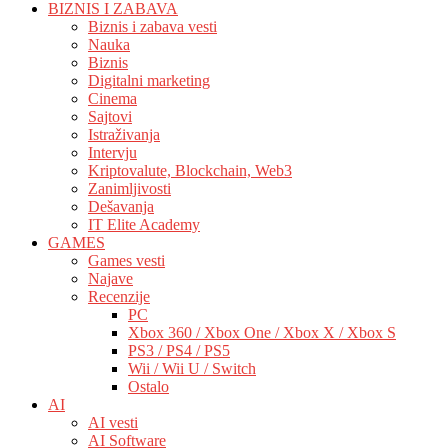
BIZNIS I ZABAVA
Biznis i zabava vesti
Nauka
Biznis
Digitalni marketing
Cinema
Sajtovi
Istraživanja
Intervju
Kriptovalute, Blockchain, Web3
Zanimljivosti
Dešavanja
IT Elite Academy
GAMES
Games vesti
Najave
Recenzije
PC
Xbox 360 / Xbox One / Xbox X / Xbox S
PS3 / PS4 / PS5
Wii / Wii U / Switch
Ostalo
AI
AI vesti
AI Software