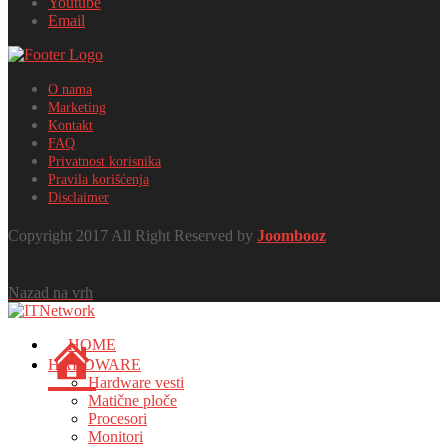
Youtube
Email
O nama
Marketing
Kontakt
FAQ
Privatnost korisnika
Pravila korišćenja
Disclaimer
Copyright 2017 All Right Reserved by
Joombooz
Nazad na vrh
HOME
HARDWARE
Hardware vesti
Matične ploče
Procesori
Monitori