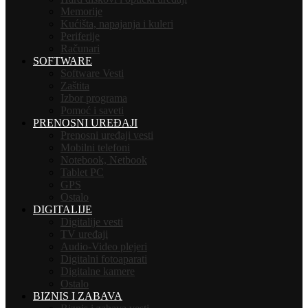
Memorije
Kućišta, napajanja i kuleri
Periferije
Računari
SOFTWARE
Software Vesti
Zaštita
Izbor programa
Pomoć i saveti
PRENOSNI UREĐAJI
Prenosni uređaji vesti
Mobilni telefoni
Notebook, Netbook
Tablet PC
GPS
Ostalo
DIGITALIJE
Digitalije vesti
TV uređaji
Audio-Video plejeri
Digitalni fotoaparati
Digitalne kamere
Ostalo
BIZNIS I ZABAVA