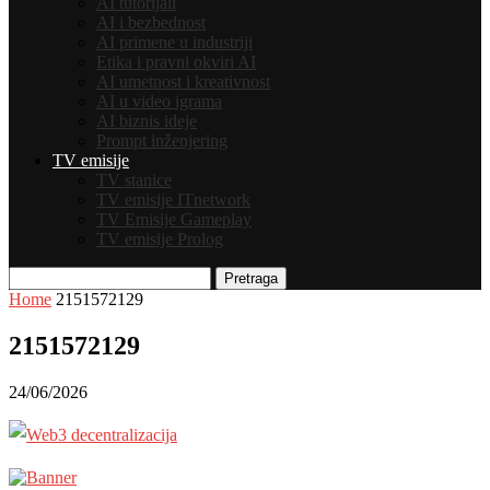
AI tutorijali
AI i bezbednost
AI primene u industriji
Etika i pravni okviri AI
AI umetnost i kreativnost
AI u video igrama
AI biznis ideje
Prompt inženjering
TV emisije
TV stanice
TV emisije ITnetwork
TV Emisije Gameplay
TV emisije Prolog
Pretraga
Home
2151572129
2151572129
24/06/2026