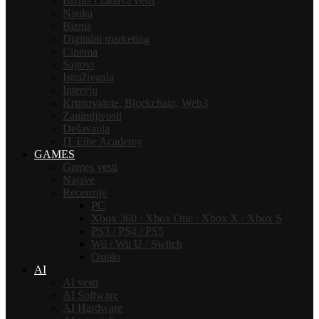
Biznis i zabava vesti
Nauka
Biznis
Digitalni marketing
Cinema
Sajtovi
Istraživanja
Intervju
Kriptovalute, Blockchain, Web3
Zanimljivosti
Dešavanja
IT Elite Academy
GAMES
Games vesti
Najave
Recenzije
PC
Xbox 360 / Xbox One / Xbox X / Xbox S
PS3 / PS4 / PS5
Wii / Wii U / Switch
Ostalo
AI
AI vesti
AI Software
AI Hardware