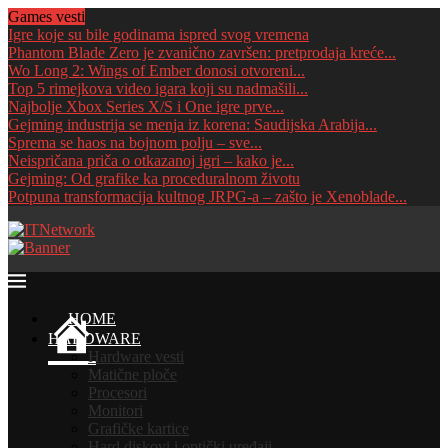
Games vesti
Igre koje su bile godinama ispred svog vremena
Phantom Blade Zero je zvanično završen: pretprodaja kreće...
Wo Long 2: Wings of Ember donosi otvoreni...
Top 5 rimejkova video igara koji su nadmašili...
Najbolje Xbox Series X/S i One igre prve...
Gejming industrija se menja iz korena: Saudijska Arabija...
Sprema se haos na bojnom polju – sve...
Neispričana priča o otkazanoj igri – kako je...
Gejming: Od grafike ka proceduralnom životu
Potpuna transformacija kultnog JRPG-a – zašto je Xenoblade...
HOME
HARDWARE
Hardware vesti
Matične ploče
Procesori
Monitori
Grafičke kartice
Hard diskovi i optički uređaji