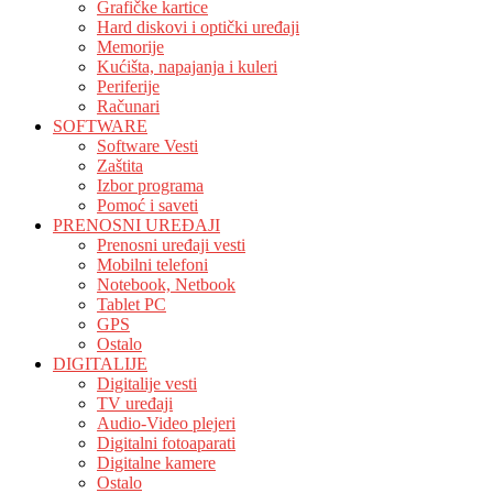
Grafičke kartice
Hard diskovi i optički uređaji
Memorije
Kućišta, napajanja i kuleri
Periferije
Računari
SOFTWARE
Software Vesti
Zaštita
Izbor programa
Pomoć i saveti
PRENOSNI UREĐAJI
Prenosni uređaji vesti
Mobilni telefoni
Notebook, Netbook
Tablet PC
GPS
Ostalo
DIGITALIJE
Digitalije vesti
TV uređaji
Audio-Video plejeri
Digitalni fotoaparati
Digitalne kamere
Ostalo