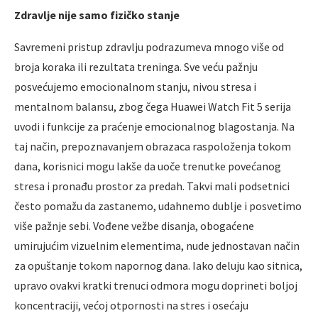
Zdravlje nije samo fizičko stanje
Savremeni pristup zdravlju podrazumeva mnogo više od
broja koraka ili rezultata treninga. Sve veću pažnju
posvećujemo emocionalnom stanju, nivou stresa i
mentalnom balansu, zbog čega Huawei Watch Fit 5 serija
uvodi i funkcije za praćenje emocionalnog blagostanja. Na
taj način, prepoznavanjem obrazaca raspoloženja tokom
dana, korisnici mogu lakše da uoče trenutke povećanog
stresa i pronađu prostor za predah. Takvi mali podsetnici
često pomažu da zastanemo, udahnemo dublje i posvetimo
više pažnje sebi. Vođene vežbe disanja, obogaćene
umirujućim vizuelnim elementima, nude jednostavan način
za opuštanje tokom napornog dana. Iako deluju kao sitnica,
upravo ovakvi kratki trenuci odmora mogu doprineti boljoj
koncentraciji, većoj otpornosti na stres i osećaju