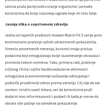
satova pruža jasniji uvid u stanje organizma i pomaže
korisnicima da bolje razumeju signale koje im telo šalje.
Jasnija slika o sopstvenom zdravlju
Jedna od najvećih prednosti Huawei Watch Fit 5 serije jeste
kontinuirano praćenje važnih zdravstvenih pokazatelja.
Umesto povremenih merenja, korisnici imaju pristup
podacima koji omogućavaju bolje razumevanje obrazaca i
promena tokom vremena. Tako, primera radi, praćenje
srčanog ritma i opšte kardiovaskularne aktivnosti
omogućava pravovremenije uočavanje odstupanja i
podstiče proaktivniji odnos prema zdravlju. Cilj nije da sat
zameni stručni savet lekara, već da korisnicima pruži
dodatni nivo informisanosti i podseti ih kada je vreme da
obrate više pažnje na određene pokazatelje.