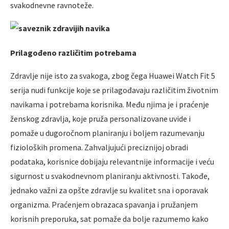
svakodnevne ravnoteže.
Prilagođeno različitim potrebama
Zdravlje nije isto za svakoga, zbog čega Huawei Watch Fit 5
serija nudi funkcije koje se prilagođavaju različitim životnim
navikama i potrebama korisnika. Među njima je i praćenje
ženskog zdravlja, koje pruža personalizovane uvide i
pomaže u dugoročnom planiranju i boljem razumevanju
fizioloških promena. Zahvaljujući preciznijoj obradi
podataka, korisnice dobijaju relevantnije informacije i veću
sigurnost u svakodnevnom planiranju aktivnosti. Takođe,
jednako važni za opšte zdravlje su kvalitet sna i oporavak
organizma. Praćenjem obrazaca spavanja i pružanjem
korisnih preporuka, sat pomaže da bolje razumemo kako