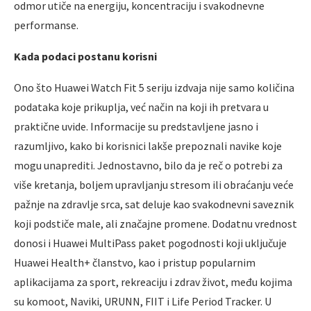
odmor utiče na energiju, koncentraciju i svakodnevne
performanse.
Kada podaci postanu korisni
Ono što Huawei Watch Fit 5 seriju izdvaja nije samo količina
podataka koje prikuplja, već način na koji ih pretvara u
praktične uvide. Informacije su predstavljene jasno i
razumljivo, kako bi korisnici lakše prepoznali navike koje
mogu unaprediti. Jednostavno, bilo da je reč o potrebi za
više kretanja, boljem upravljanju stresom ili obraćanju veće
pažnje na zdravlje srca, sat deluje kao svakodnevni saveznik
koji podstiče male, ali značajne promene. Dodatnu vrednost
donosi i Huawei MultiPass paket pogodnosti koji uključuje
Huawei Health+ članstvo, kao i pristup popularnim
aplikacijama za sport, rekreaciju i zdrav život, među kojima
su komoot, Naviki, URUNN, FIIT i Life Period Tracker. U