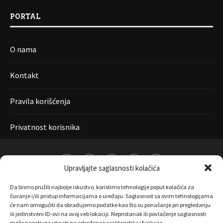
PORTAL
O nama
Kontakt
Pravila korišćenja
Privatnost korisnika
Upravljajte saglasnosti kolačića
Da bismo pružili najbolje iskustvo, koristimo tehnologije poput kolačića za
čuvanje i/ili pristup informacijama o uređaju. Saglasnost sa ovim tehnologijama
će nam omogućiti da obrađujemo podatke kao što su ponašanje pri pregledanju
ili jedinstveni ID-ovi na ovoj veb lokaciji. Nepristanak ili povlačenje saglasnosti
može negativno uticati na određene karakteristike i funkcije.