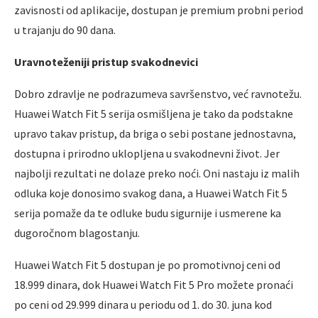
zavisnosti od aplikacije, dostupan je premium probni period
u trajanju do 90 dana.
Uravnoteženiji pristup svakodnevici
Dobro zdravlje ne podrazumeva savršenstvo, već ravnotežu.
Huawei Watch Fit 5 serija osmišljena je tako da podstakne
upravo takav pristup, da briga o sebi postane jednostavna,
dostupna i prirodno uklopljena u svakodnevni život. Jer
najbolji rezultati ne dolaze preko noći. Oni nastaju iz malih
odluka koje donosimo svakog dana, a Huawei Watch Fit 5
serija pomaže da te odluke budu sigurnije i usmerene ka
dugoročnom blagostanju.
Huawei Watch Fit 5 dostupan je po promotivnoj ceni od
18.999 dinara, dok Huawei Watch Fit 5 Pro možete pronaći
po ceni od 29.999 dinara u periodu od 1. do 30. juna kod