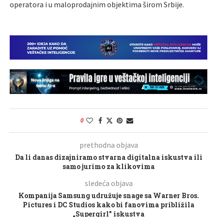
operatora i u maloprodajnim objektima širom Srbije.
0
prethodna objava
Da li danas dizajniramo stvarna digitalna iskustva ili
samo jurimo za klikovima
sledeća objava
Kompanija Samsung udružuje snage sa Warner Bros.
Pictures i DC Studios kako bi fanovima približila
„Supergirl” iskustva