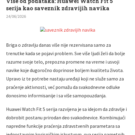
Više od podataka: Huawei Watch Fit 5
serija kao saveznik zdravijih navika
24/06/2026
Briga o zdravlju danas više nije rezervisana samo za
trenutke kada se pojavi problem. Sve više ljudi želi da bolje
razume svoje telo, prepozna promene na vreme i usvoji
navike koje dugoročno doprinose boljem kvalitetu života.
Upravo iz te potrebe nastaju uređaji koji ne služe samo za
praćenje aktivnosti, već pomažu da svakodnevne odluke
donosimo informisanije i sa više samopouzdanja.
Huawei Watch Fit 5 serija razvijena je sa idejom da zdravlje i
dobrobit postanu prirodan deo svakodnevice. Kombinujući
napredne funkcije praćenja zdravstvenih parametara sa
jednostavnim korisničkim iskustvom, ova serija pametnih