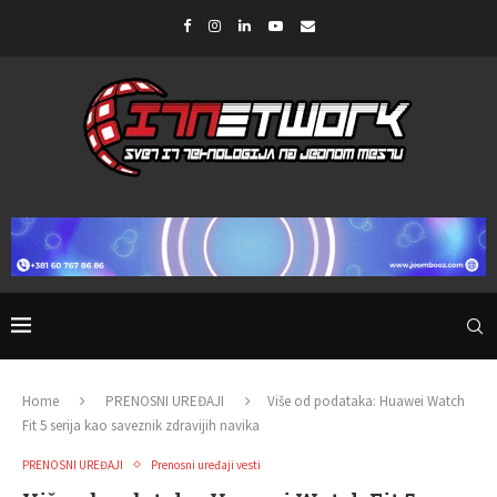
Home
PRENOSNI UREĐAJI
Više od podataka: Huawei Watch
Fit 5 serija kao saveznik zdravijih navika
PRENOSNI UREĐAJI
Prenosni uređaji vesti