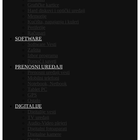
Grafičke kartice
Hard diskovi i optički uređaji
Memorije
Kućišta, napajanja i kuleri
Periferije
Računari
SOFTWARE
Software Vesti
Zaštita
Izbor programa
Pomoć i saveti
PRENOSNI UREĐAJI
Prenosni uređaji vesti
Mobilni telefoni
Notebook, Netbook
Tablet PC
GPS
Ostalo
DIGITALIJE
Digitalije vesti
TV uređaji
Audio-Video plejeri
Digitalni fotoaparati
Digitalne kamere
Ostalo