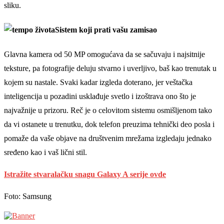
sliku.
Sistem koji prati vašu zamisao
Glavna kamera od 50 MP omogućava da se sačuvaju i najsitnije
teksture, pa fotografije deluju stvarno i uverljivo, baš kao trenutak u
kojem su nastale. Svaki kadar izgleda doterano, jer veštačka
inteligencija u pozadini usklađuje svetlo i izoštrava ono što je
najvažnije u prizoru. Reč je o celovitom sistemu osmišljenom tako
da vi ostanete u trenutku, dok telefon preuzima tehnički deo posla i
pomaže da vaše objave na društvenim mrežama izgledaju jednako
sređeno kao i vaš lični stil.
Istražite stvaralačku snagu Galaxy A serije ovde
Foto: Samsung