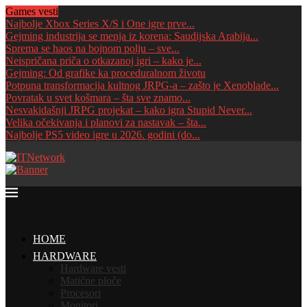
Games vesti
Najbolje Xbox Series X/S i One igre prve...
Gejming industrija se menja iz korena: Saudijska Arabija...
Sprema se haos na bojnom polju – sve...
Neispričana priča o otkazanoj igri – kako je...
Gejming: Od grafike ka proceduralnom životu
Potpuna transformacija kultnog JRPG-a – zašto je Xenoblade...
Povratak u svet košmara – šta sve znamo...
Nesvakidašnji JRPG projekat – kako igra Stupid Never...
Velika očekivanja i planovi za nastavak – šta...
Najbolje PS5 video igre u 2026. godini (do...
HOME
HARDWARE
Hardware vesti
Matične ploče
Procesori
Monitori