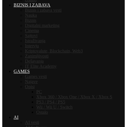
BIZNIS I ZABAVA
Biznis i zabava vesti
Nauka
Biznis
Digitalni marketing
Cinema
Sajtovi
Istraživanja
Intervju
Kriptovalute, Blockchain, Web3
Zanimljivosti
Dešavanja
IT Elite Academy
GAMES
Games vesti
Najave
Opisi
PC
Xbox 360 / Xbox One / Xbox X / Xbox S
PS3 / PS4 / PS5
Wii / Wii U / Switch
Ostalo
AI
AI vesti