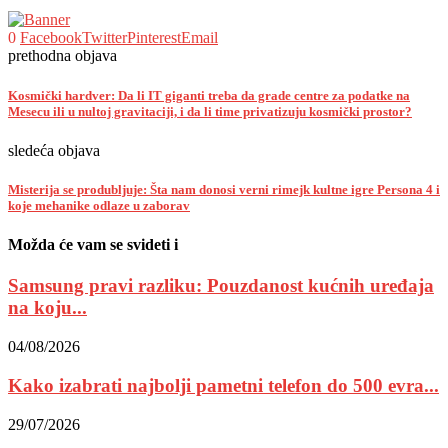
0
Facebook
Twitter
Pinterest
Email
prethodna objava
Kosmički hardver: Da li IT giganti treba da grade centre za podatke na
Mesecu ili u nultoj gravitaciji, i da li time privatizuju kosmički prostor?
sledeća objava
Misterija se produbljuje: Šta nam donosi verni rimejk kultne igre Persona 4 i
koje mehanike odlaze u zaborav
Možda će vam se svideti i
Samsung pravi razliku: Pouzdanost kućnih uređaja
na koju...
04/08/2026
Kako izabrati najbolji pametni telefon do 500 evra...
29/07/2026