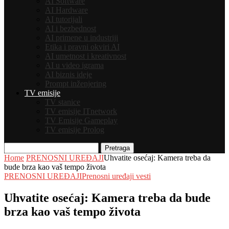
AI Software
AI Hardware
AI tutorijali
AI i bezbednost
AI primene u industriji
Etika i pravni okviri AI
AI umetnost i kreativnost
AI u video igrama
AI biznis ideje
Prompt inženjering
TV emisije
TV stanice
TV emisije ITnetwork
TV Emisije Gameplay
TV emisije Prolog
Pretraga
Home
PRENOSNI UREĐAJI
Uhvatite osećaj: Kamera treba da
bude brza kao vaš tempo života
PRENOSNI UREĐAJI
Prenosni uređaji vesti
Uhvatite osećaj: Kamera treba da bude
brza kao vaš tempo života