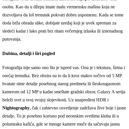
osobu. Kao da u džepu imate malu vremensku mašinu koja ne
dozvoljava da loš trenutak pokvari dobru uspomenu. Kada se tome
doda brža obrada slike, dobijate uređaj koji je uvek spreman za
sledeći kadar i lako prati brz ritam večernjeg izlaska ili iznenadnog
putovanja.
Dubina, detalji i širi pogled
Fotografija nije samo ono što je ispred vas. Ona je i tekstura, širina i
osećaj trenutka. Bez obzira na to da li kroz makro sočivo od 5 MP
hvatate sitne detalje posebnog starog predmeta ili širokougaonom
kamerom od 12 MP u kadar smeštate gradski obzor, Galaxy A serija
beleži svet u svoj svojoj slojevitosti. Uz unapređeni HDR i
Nightography
, čak i zahtevno osvetljenje zadržava žive boje i jasne
detalje. To je posebno korisno pod neonskim svetlima kluba ili u
polumraku kafića, gde se mnoge kamere muče da sačuvaju jasnu