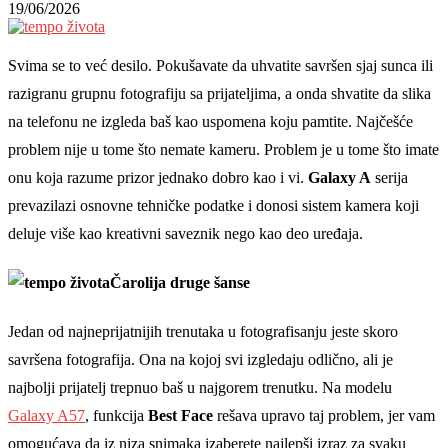
19/06/2026
Svima se to već desilo. Pokušavate da uhvatite savršen sjaj sunca ili
razigranu grupnu fotografiju sa prijateljima, a onda shvatite da slika
na telefonu ne izgleda baš kao uspomena koju pamtite. Najčešće
problem nije u tome što nemate kameru. Problem je u tome što imate
onu koja razume prizor jednako dobro kao i vi.
Galaxy A
serija
prevazilazi osnovne tehničke podatke i donosi sistem kamera koji
deluje više kao kreativni saveznik nego kao deo uređaja.
Čarolija druge šanse
Jedan od najneprijatnijih trenutaka u fotografisanju jeste skoro
savršena fotografija. Ona na kojoj svi izgledaju odlično, ali je
najbolji prijatelj trepnuo baš u najgorem trenutku. Na modelu
Galaxy A57
, funkcija
Best Face
rešava upravo taj problem, jer vam
omogućava da iz niza snimaka izaberete najlepši izraz za svaku