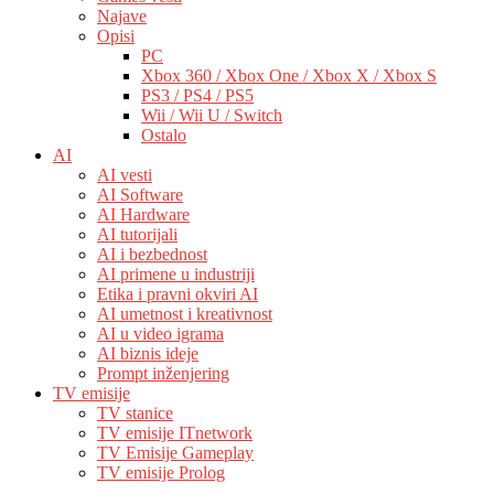
Najave
Opisi
PC
Xbox 360 / Xbox One / Xbox X / Xbox S
PS3 / PS4 / PS5
Wii / Wii U / Switch
Ostalo
AI
AI vesti
AI Software
AI Hardware
AI tutorijali
AI i bezbednost
AI primene u industriji
Etika i pravni okviri AI
AI umetnost i kreativnost
AI u video igrama
AI biznis ideje
Prompt inženjering
TV emisije
TV stanice
TV emisije ITnetwork
TV Emisije Gameplay
TV emisije Prolog