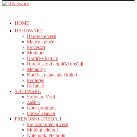
HOME
HARDWARE
Hardware vesti
Matične ploče
Procesori
Monitori
Grafičke kartice
Hard diskovi i optički uređaji
Memorije
Kućišta, napajanja i kuleri
Periferije
Računari
SOFTWARE
Software Vesti
Zaštita
Izbor programa
Pomoć i saveti
PRENOSNI UREĐAJI
Prenosni uređaji vesti
Mobilni telefoni
Notebook, Netbook