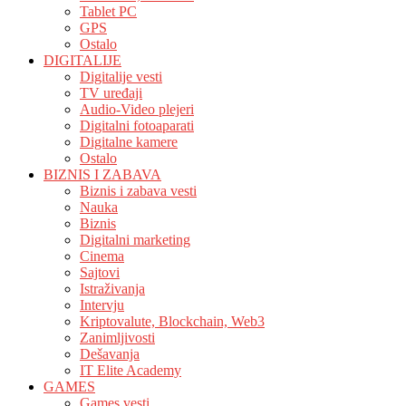
Tablet PC
GPS
Ostalo
DIGITALIJE
Digitalije vesti
TV uređaji
Audio-Video plejeri
Digitalni fotoaparati
Digitalne kamere
Ostalo
BIZNIS I ZABAVA
Biznis i zabava vesti
Nauka
Biznis
Digitalni marketing
Cinema
Sajtovi
Istraživanja
Intervju
Kriptovalute, Blockchain, Web3
Zanimljivosti
Dešavanja
IT Elite Academy
GAMES
Games vesti