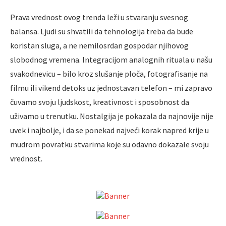
Prava vrednost ovog trenda leži u stvaranju svesnog
balansa. Ljudi su shvatili da tehnologija treba da bude
koristan sluga, a ne nemilosrdan gospodar njihovog
slobodnog vremena. Integracijom analognih rituala u našu
svakodnevicu – bilo kroz slušanje ploča, fotografisanje na
filmu ili vikend detoks uz jednostavan telefon – mi zapravo
čuvamo svoju ljudskost, kreativnost i sposobnost da
uživamo u trenutku. Nostalgija je pokazala da najnovije nije
uvek i najbolje, i da se ponekad najveći korak napred krije u
mudrom povratku stvarima koje su odavno dokazale svoju
vrednost.