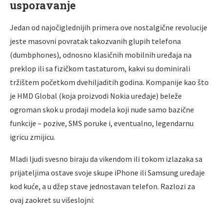
usporavanje
Jedan od najočiglednijih primera ove nostalgične revolucije
jeste masovni povratak takozvanih glupih telefona
(dumbphones), odnosno klasičnih mobilnih uređaja na
preklop ili sa fizičkom tastaturom, kakvi su dominirali
tržištem početkom dvehiljaditih godina. Kompanije kao što
je HMD Global (koja proizvodi Nokia uređaje) beleže
ogroman skok u prodaji modela koji nude samo bazične
funkcije – pozive, SMS poruke i, eventualno, legendarnu
igricu zmijicu.
Mladi ljudi svesno biraju da vikendom ili tokom izlazaka sa
prijateljima ostave svoje skupe iPhone ili Samsung uređaje
kod kuće, a u džep stave jednostavan telefon. Razlozi za
ovaj zaokret su višeslojni: