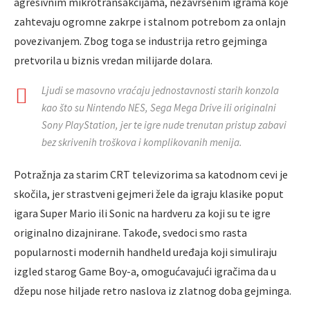
agresivnim mikrotransakcijama, nezavršenim igrama koje
zahtevaju ogromne zakrpe i stalnom potrebom za onlajn
povezivanjem. Zbog toga se industrija retro gejminga
pretvorila u biznis vredan milijarde dolara.
Ljudi se masovno vraćaju jednostavnosti starih konzola
kao što su Nintendo NES, Sega Mega Drive ili originalni
Sony PlayStation, jer te igre nude trenutan pristup zabavi
bez skrivenih troškova i komplikovanih menija.
Potražnja za starim CRT televizorima sa katodnom cevi je
skočila, jer strastveni gejmeri žele da igraju klasike poput
igara Super Mario ili Sonic na hardveru za koji su te igre
originalno dizajnirane. Takođe, svedoci smo rasta
popularnosti modernih handheld uređaja koji simuliraju
izgled starog Game Boy-a, omogućavajući igračima da u
džepu nose hiljade retro naslova iz zlatnog doba gejminga.