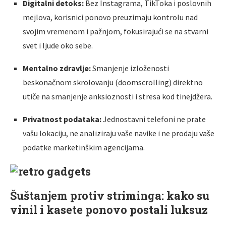
Digitalni detoks:
Bez Instagrama, TikToka i poslovnih
mejlova, korisnici ponovo preuzimaju kontrolu nad
svojim vremenom i pažnjom, fokusirajući se na stvarni
svet i ljude oko sebe.
Mentalno zdravlje:
Smanjenje izloženosti
beskonačnom skrolovanju (doomscrolling) direktno
utiče na smanjenje anksioznosti i stresa kod tinejdžera.
Privatnost podataka:
Jednostavni telefoni ne prate
vašu lokaciju, ne analiziraju vaše navike i ne prodaju vaše
podatke marketinškim agencijama.
Šuštanjem protiv striminga: kako su
vinil i kasete ponovo postali luksuz