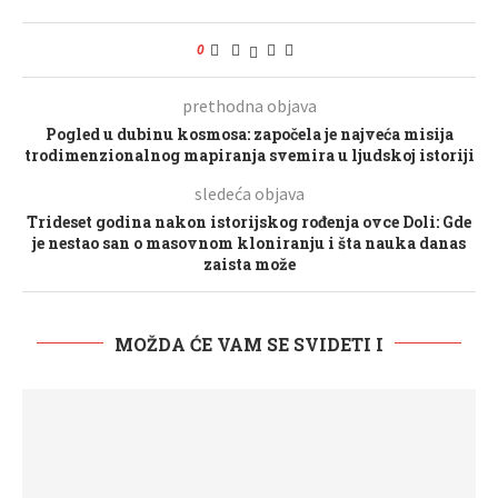
0
prethodna objava
Pogled u dubinu kosmosa: započela je najveća misija
trodimenzionalnog mapiranja svemira u ljudskoj istoriji
sledeća objava
Trideset godina nakon istorijskog rođenja ovce Doli: Gde
je nestao san o masovnom kloniranju i šta nauka danas
zaista može
MOŽDA ĆE VAM SE SVIDETI I