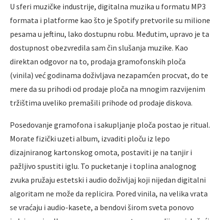
U sferi muzičke industrije, digitalna muzika u formatu MP3
formata i platforme kao što je Spotify pretvorile su milione
pesama u jeftinu, lako dostupnu robu. Međutim, upravo je ta
dostupnost obezvredila sam čin slušanja muzike. Kao
direktan odgovor na to, prodaja gramofonskih ploča
(vinila) već godinama doživljava nezapamćen procvat, do te
mere da su prihodi od prodaje ploča na mnogim razvijenim
tržištima uveliko premašili prihode od prodaje diskova.
Posedovanje gramofona i sakupljanje ploča postao je ritual.
Morate fizički uzeti album, izvaditi ploču iz lepo
dizajniranog kartonskog omota, postaviti je na tanjir i
pažljivo spustiti iglu. To pucketanje i toplina analognog
zvuka pružaju estetski i audio doživljaj koji nijedan digitalni
algoritam ne može da replicira. Pored vinila, na velika vrata
se vraćaju i audio-kasete, a bendovi širom sveta ponovo