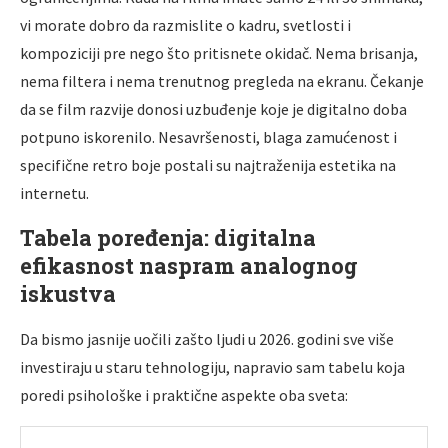
vi morate dobro da razmislite o kadru, svetlosti i
kompoziciji pre nego što pritisnete okidač. Nema brisanja,
nema filtera i nema trenutnog pregleda na ekranu. Čekanje
da se film razvije donosi uzbuđenje koje je digitalno doba
potpuno iskorenilo. Nesavršenosti, blaga zamućenost i
specifične retro boje postali su najtraženija estetika na
internetu.
Tabela poređenja: digitalna
efikasnost naspram analognog
iskustva
Da bismo jasnije uočili zašto ljudi u 2026. godini sve više
investiraju u staru tehnologiju, napravio sam tabelu koja
poredi psihološke i praktične aspekte oba sveta: