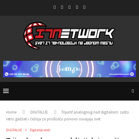
Home
DIGITALIJE
Trijumf analognog nad digitalnim: zašto
retro gedžeti i čežnja za prošlošću ponovo osvajaju svet
DIGITALIJE
Digitalije vesti