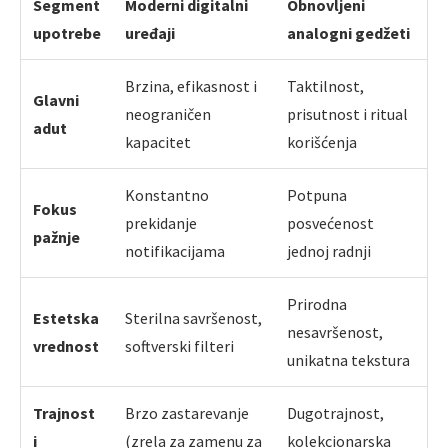
Segment
Moderni digitalni
Obnovljeni
upotrebe
uređaji
analogni gedžeti
Brzina, efikasnost i
Taktilnost,
Glavni
neograničen
prisutnost i ritual
adut
kapacitet
korišćenja
Konstantno
Potpuna
Fokus
prekidanje
posvećenost
pažnje
notifikacijama
jednoj radnji
Prirodna
Estetska
Sterilna savršenost,
nesavršenost,
vrednost
softverski filteri
unikatna tekstura
Trajnost
Brzo zastarevanje
Dugotrajnost,
i
(zrela za zamenu za
kolekcionarska