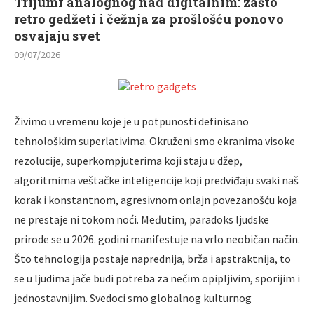
Trijumf analognog nad digitalnim: zašto
retro gedžeti i čežnja za prošlošću ponovo
osvajaju svet
09/07/2026
Živimo u vremenu koje je u potpunosti definisano
tehnološkim superlativima. Okruženi smo ekranima visoke
rezolucije, superkompjuterima koji staju u džep,
algoritmima veštačke inteligencije koji predviđaju svaki naš
korak i konstantnom, agresivnom onlajn povezanošću koja
ne prestaje ni tokom noći. Međutim, paradoks ljudske
prirode se u 2026. godini manifestuje na vrlo neobičan način.
Što tehnologija postaje naprednija, brža i apstraktnija, to
se u ljudima jače budi potreba za nečim opipljivim, sporijim i
jednostavnijim. Svedoci smo globalnog kulturnog