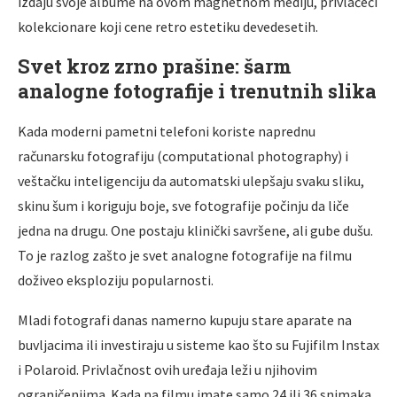
izdaju svoje albume na ovom magnetnom mediju, privlačeći
kolekcionare koji cene retro estetiku devedesetih.
Svet kroz zrno prašine: šarm
analogne fotografije i trenutnih slika
Kada moderni pametni telefoni koriste naprednu
računarsku fotografiju (computational photography) i
veštačku inteligenciju da automatski ulepšaju svaku sliku,
skinu šum i koriguju boje, sve fotografije počinju da liče
jedna na drugu. One postaju klinički savršene, ali gube dušu.
To je razlog zašto je svet analogne fotografije na filmu
doživeo eksploziju popularnosti.
Mladi fotografi danas namerno kupuju stare aparate na
buvljacima ili investiraju u sisteme kao što su Fujifilm Instax
i Polaroid. Privlačnost ovih uređaja leži u njihovim
ograničenjima. Kada na filmu imate samo 24 ili 36 snimaka,