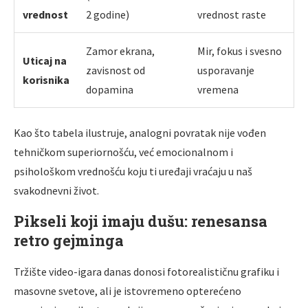
vrednost
2 godine)
vrednost raste
Zamor ekrana,
Mir, fokus i svesno
Uticaj na
zavisnost od
usporavanje
korisnika
dopamina
vremena
Kao što tabela ilustruje, analogni povratak nije vođen
tehničkom superiornošću, već emocionalnom i
psihološkom vrednošću koju ti uređaji vraćaju u naš
svakodnevni život.
Pikseli koji imaju dušu: renesansa
retro gejminga
Tržište video-igara danas donosi fotorealističnu grafiku i
masovne svetove, ali je istovremeno opterećeno