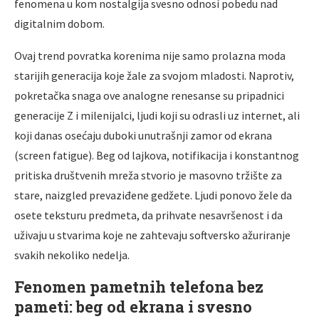
fenomena u kom nostalgija svesno odnosi pobedu nad
digitalnim dobom.
Ovaj trend povratka korenima nije samo prolazna moda
starijih generacija koje žale za svojom mladosti. Naprotiv,
pokretačka snaga ove analogne renesanse su pripadnici
generacije Z i milenijalci, ljudi koji su odrasli uz internet, ali
koji danas osećaju duboki unutrašnji zamor od ekrana
(screen fatigue). Beg od lajkova, notifikacija i konstantnog
pritiska društvenih mreža stvorio je masovno tržište za
stare, naizgled prevaziđene gedžete. Ljudi ponovo žele da
osete teksturu predmeta, da prihvate nesavršenost i da
uživaju u stvarima koje ne zahtevaju softversko ažuriranje
svakih nekoliko nedelja.
Fenomen pametnih telefona bez
pameti: beg od ekrana i svesno