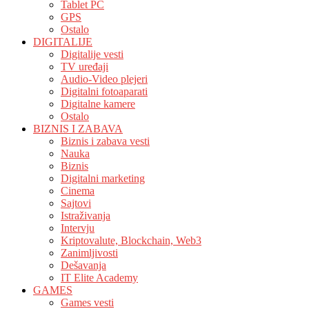
Tablet PC
GPS
Ostalo
DIGITALIJE
Digitalije vesti
TV uređaji
Audio-Video plejeri
Digitalni fotoaparati
Digitalne kamere
Ostalo
BIZNIS I ZABAVA
Biznis i zabava vesti
Nauka
Biznis
Digitalni marketing
Cinema
Sajtovi
Istraživanja
Intervju
Kriptovalute, Blockchain, Web3
Zanimljivosti
Dešavanja
IT Elite Academy
GAMES
Games vesti