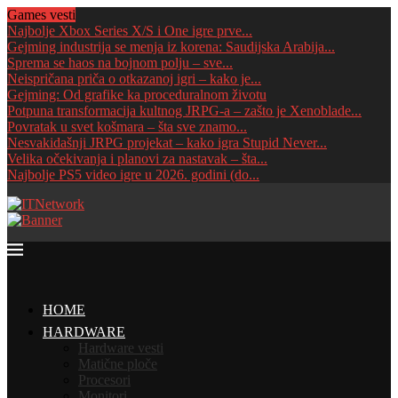
Games vesti
Najbolje Xbox Series X/S i One igre prve...
Gejming industrija se menja iz korena: Saudijska Arabija...
Sprema se haos na bojnom polju – sve...
Neispričana priča o otkazanoj igri – kako je...
Gejming: Od grafike ka proceduralnom životu
Potpuna transformacija kultnog JRPG-a – zašto je Xenoblade...
Povratak u svet košmara – šta sve znamo...
Nesvakidašnji JRPG projekat – kako igra Stupid Never...
Velika očekivanja i planovi za nastavak – šta...
Najbolje PS5 video igre u 2026. godini (do...
HOME
HARDWARE
Hardware vesti
Matične ploče
Procesori
Monitori