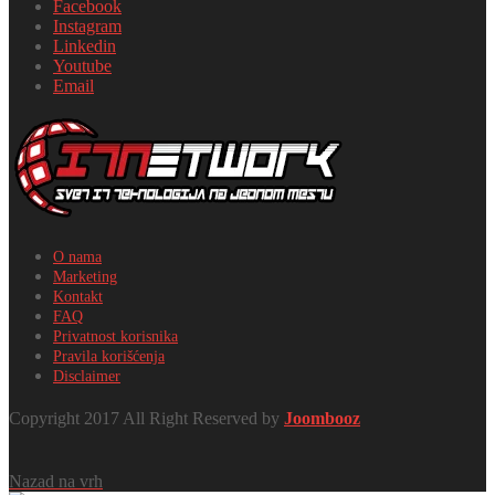
Facebook
Instagram
Linkedin
Youtube
Email
O nama
Marketing
Kontakt
FAQ
Privatnost korisnika
Pravila korišćenja
Disclaimer
Copyright 2017 All Right Reserved by
Joombooz
Nazad na vrh