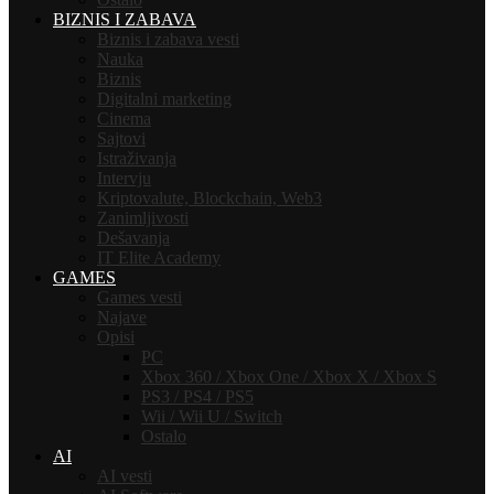
BIZNIS I ZABAVA
Biznis i zabava vesti
Nauka
Biznis
Digitalni marketing
Cinema
Sajtovi
Istraživanja
Intervju
Kriptovalute, Blockchain, Web3
Zanimljivosti
Dešavanja
IT Elite Academy
GAMES
Games vesti
Najave
Opisi
PC
Xbox 360 / Xbox One / Xbox X / Xbox S
PS3 / PS4 / PS5
Wii / Wii U / Switch
Ostalo
AI
AI vesti