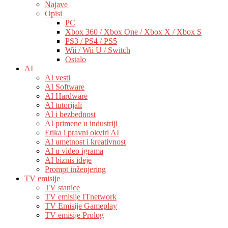
Najave
Opisi
PC
Xbox 360 / Xbox One / Xbox X / Xbox S
PS3 / PS4 / PS5
Wii / Wii U / Switch
Ostalo
AI
AI vesti
AI Software
AI Hardware
AI tutorijali
AI i bezbednost
AI primene u industriji
Etika i pravni okviri AI
AI umetnost i kreativnost
AI u video igrama
AI biznis ideje
Prompt inženjering
TV emisije
TV stanice
TV emisije ITnetwork
TV Emisije Gameplay
TV emisije Prolog