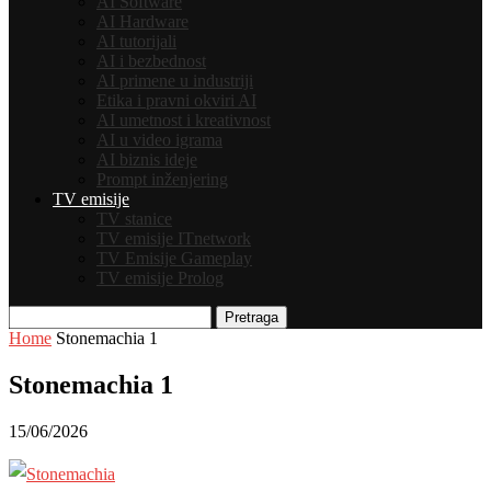
AI Software
AI Hardware
AI tutorijali
AI i bezbednost
AI primene u industriji
Etika i pravni okviri AI
AI umetnost i kreativnost
AI u video igrama
AI biznis ideje
Prompt inženjering
TV emisije
TV stanice
TV emisije ITnetwork
TV Emisije Gameplay
TV emisije Prolog
Pretraga
Home
Stonemachia 1
Stonemachia 1
15/06/2026