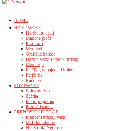
HOME
HARDWARE
Hardware vesti
Matične ploče
Procesori
Monitori
Grafičke kartice
Hard diskovi i optički uređaji
Memorije
Kućišta, napajanja i kuleri
Periferije
Računari
SOFTWARE
Software Vesti
Zaštita
Izbor programa
Pomoć i saveti
PRENOSNI UREĐAJI
Prenosni uređaji vesti
Mobilni telefoni
Notebook, Netbook