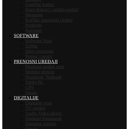
Grafičke kartice
Hard diskovi i optički uređaji
Memorije
Kućišta, napajanja i kuleri
Periferije
Računari
SOFTWARE
Software Vesti
Zaštita
Izbor programa
Pomoć i saveti
PRENOSNI UREĐAJI
Prenosni uređaji vesti
Mobilni telefoni
Notebook, Netbook
Tablet PC
GPS
Ostalo
DIGITALIJE
Digitalije vesti
TV uređaji
Audio-Video plejeri
Digitalni fotoaparati
Digitalne kamere
Ostalo