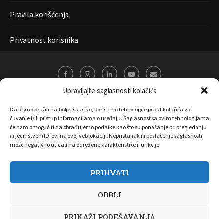
Pravila korišćenja
Privatnost korisnika
Upravljajte saglasnosti kolačića
Da bismo pružili najbolje iskustvo, koristimo tehnologije poput kolačića za
čuvanje i/ili pristup informacijama o uređaju. Saglasnost sa ovim tehnologijama
će nam omogućiti da obrađujemo podatke kao što su ponašanje pri pregledanju
ili jedinstveni ID-ovi na ovoj veb lokaciji. Nepristanak ili povlačenje saglasnosti
može negativno uticati na određene karakteristike i funkcije.
PRIHVATI
O nama
Marketing
Kontakt
FAQ
Privatnost korisnika
ODBIJ
Pravila korišćenja
Disclaimer
Copyright 2017 All Right Reserved by
Joombooz
PRIKAŽI PODEŠAVANJA