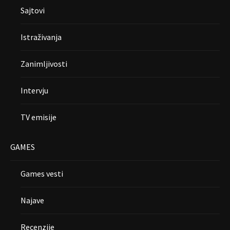
Sajtovi
Istraživanja
Zanimljivosti
Intervju
TV emisije
GAMES
Games vesti
Najave
Recenzije