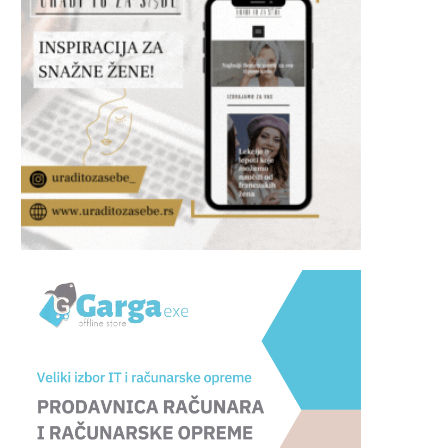
BenQ TK705STi
Panasonic TV-48Z9