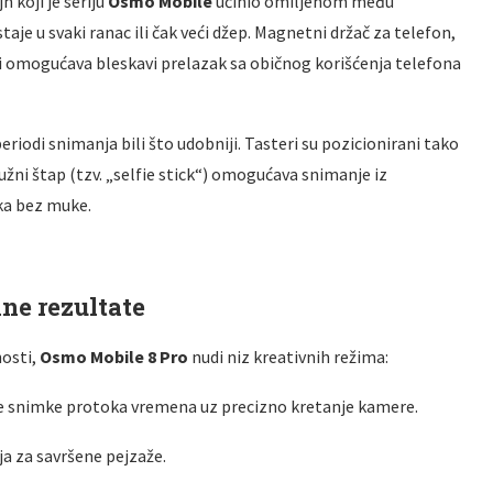
n koji je seriju
Osmo Mobile
učinio omiljenom među
taje u svaki ranac ili čak veći džep
. Magnetni držač za telefon,
iji i omogućava bleskavi prelazak sa običnog korišćenja telefona
eriodi snimanja bili što udobniji
. Tasteri su pozicionirani tako
užni štap (tzv. „selfie stick“) omogućava snimanje iz
aka bez muke
.
ne rezultate
nosti,
Osmo Mobile 8 Pro
nudi niz kreativnih režima
:
e snimke protoka vremena uz precizno kretanje kamere
.
ja za savršene pejzaže
.