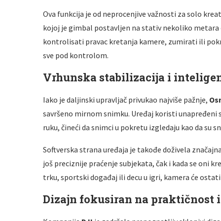
Ova funkcija je od neprocenjive važnosti za solo kreat
kojoj je gimbal postavljen na stativ nekoliko metara 
kontrolisati pravac kretanja kamere, zumirati ili pok
sve pod kontrolom
.
Vrhunska stabilizacija i intelige
Iako je daljinski upravljač privukao najviše pažnje,
Osm
savršeno mirnom snimku
. Uređaj koristi unapređeni s
ruku, čineći da snimci u pokretu izgledaju kao da 
Softverska strana uređaja je takođe doživela značajn
još preciznije praćenje subjekata, čak i kada se oni kr
trku, sportski događaj ili decu u igri, kamera će osta
Dizajn fokusiran na praktičnost 