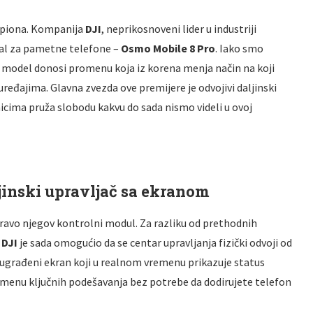
mpiona. Kompanija
DJI
, neprikosnoveni lider u industriji
mbal za pametne telefone –
Osmo Mobile 8 Pro
. Iako smo
vi model donosi promenu koja iz korena menja način na koji
 uređajima
. Glavna zvezda ove premijere je odvojivi daljinski
cima pruža slobodu kakvu do sada nismo videli u ovoj
ljinski upravljač sa ekranom
ravo njegov kontrolni modul
. Za razliku od prethodnih
,
DJI
je sada omogućio da se centar upravljanja fizički odvoji od
e ugrađeni ekran koji u realnom vremenu prikazuje status
romenu ključnih podešavanja bez potrebe da dodirujete telefon