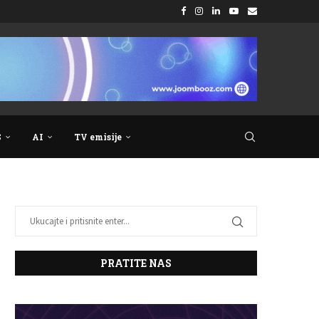
S
AI
TV emisije
PRATITE NAS