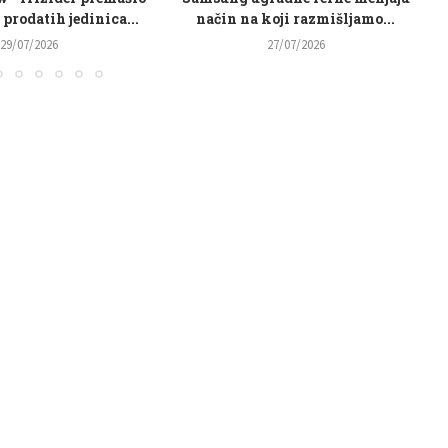
koji razmišljamo...
u naočare za svakodnevnu...
27/07/2026
23/07/2026