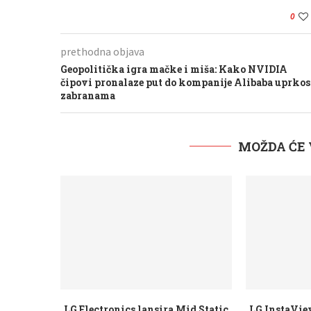
0
prethodna objava
Geopolitička igra mačke i miša: Kako NVIDIA
čipovi pronalaze put do kompanije Alibaba uprkos
zabranama
MOŽDA ĆE 
id Static
LG InstaView™ frižider premašio
Samsung ug