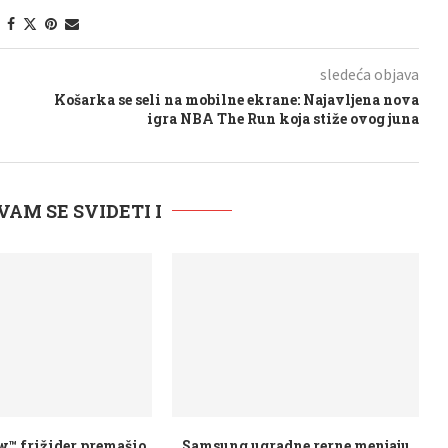
sledeća objava
Košarka se seli na mobilne ekrane: Najavljena nova
igra NBA The Run koja stiže ovog juna
VAM SE SVIDETI I
radne rerne menjaju
Samsung uvodi Galaxy ekosistem