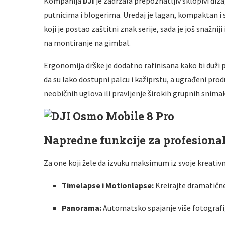
Kompanija
DJI
je zadržala prepoznatljiv sklopivi dizaj
putnicima i blogerima
. Uređaj je lagan, kompaktan i s
koji je postao zaštitni znak serije, sada je još snažn
na montiranje na gimbal
.
Ergonomija drške je dodatno rafinisana kako bi duži p
da su lako dostupni palcu i kažiprstu, a ugrađeni prod
neobičnih uglova ili pravljenje širokih grupnih snim
Napredne funkcije za profesional
Za one koji žele da izvuku maksimum iz svoje kreativ
Timelapse i Motionlapse:
Kreirajte dramatičn
Panorama:
Automatsko spajanje više fotografi