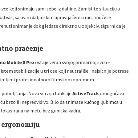
ivce koji snimaju sami sebe iz daljine
. Zamislite situaciju u
od vas; sa ovim daljinskim upravljačem u ruci, možete
renuti snimanje dok gledate direktno u objektiv, sigurni da je
ntno praćenje
o Mobile 8 Pro
ostaje veran svojoj primarnoj svrsi –
istem stabilizacije u tri ose koji neutrališe i najsitnije potrese
su snimljeni profesionalnom filmskom opremom
.
a poboljšanja
. Nova verzija funkcije
ActiveTrack
omogućava
eću brzo ili nepredvidivo
. Bilo da snimate kućnog ljubimca u
ti fokusirana na metu bez gubitka kadra
.
i ergonomiju