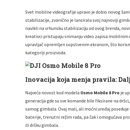
Svet mobilne videografije upravo je dobio novog ša
stabilizacije, zvanično je lansirala svoj najnoviji gi
navikli na vrhunsku stabilizaciju od ovog brenda, no
kreativci pristupaju snimanju video zapisa mobilnim
upravljač opremljen sopstvenim ekranom, što korisni
kategoriji proizvoda
.
Inovacija koja menja pravila: Da
Najveća novost kod modela
Osmo Mobile 8 Pro
je up
generacija gde su sve komande bile fiksirane na dršci
samog gimbala
. Ovaj mali, ali moćni uređaj poseduj
baterije, trenutni režim rada, pa čak i omogućava p
ili dršku gimbala
.