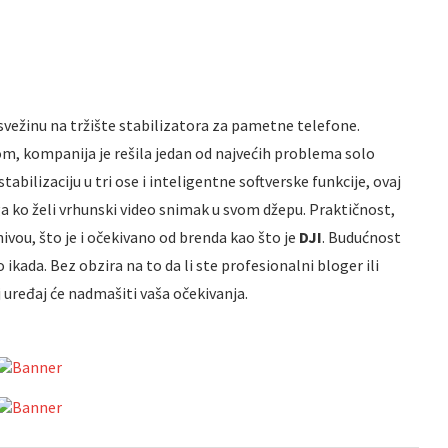
vežinu na tržište stabilizatora za pametne telefone
.
m, kompanija je rešila jedan od najvećih problema solo
tabilizaciju u tri ose i inteligentne softverske funkcije, ovaj
a ko želi vrhunski video snimak u svom džepu
. Praktičnost,
ivou, što je i očekivano od brenda kao što je
DJI
. Budućnost
o ikada
. Bez obzira na to da li ste profesionalni bloger ili
 uređaj će nadmašiti vaša očekivanja
.