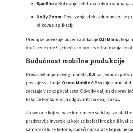
SpinShot:
Rotiranje telefona tokom snimanja 
Dolly Zoom:
Postizanje efekta dubine koji je p
klikova u aplikaciji
.
Uređaj se povezuje putem aplikacije
DJI Mimo
, koja 
društvene mreže, čineći ceo proces od snimanja do ob
Budućnost mobilne produkcije
Predstavljanjem ovog modela,
DJI
još jednom potvrđ
postaje sve tanja
.
Osmo Mobile 8 Pro
nije samo alat 
sadržaja visokog kvaliteta
. Odvojivi daljinski upravlja
kako će konkurencija odgovoriti na ovaj izazov
.
Za sve one koji se bave kreiranjem sadržaja za platf
predstavlja investiciju koja se isplati kroz bolji kvalit
samom čelu te kolone, nudeći nam alate koji su nekada