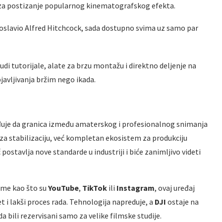
za postizanje popularnog kinematografskog efekta
.
roslavio Alfred Hitchcock, sada dostupno svima uz samo par
nudi tutorijale, alate za brzu montažu i direktno deljenje na
javljivanja bržim nego ikada
.
uje da granica između amaterskog i profesionalnog snimanja
za stabilizaciju, već kompletan ekosistem za produkciju
č postavlja nove standarde u industriji i biće zanimljivo videti
orme kao što su
YouTube
,
TikTok
ili
Instagram
, ovaj uređaj
et i lakši proces rada
. Tehnologija napreduje, a
DJI
ostaje na
 bili rezervisani samo za velike filmske studije
.