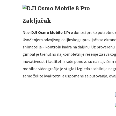
Zaključak
Novi
DJI Osmo Mobile 8 Pro
donosi preko potrebnu s
Uvođenjem odvojivog daljinskog upravljača sa ekrano
snimatelja – kontrolu kadra na daljinu
. Uz proverenu s
gimbal je trenutno najkompletnije rešenje za svakog
inovativnost i kvalitet izrade ponovo su na najvišem n
mobilne videografije je stigla i izgleda stabilnije neg
samo želite kvalitetnije uspomene sa putovanja, ovaj