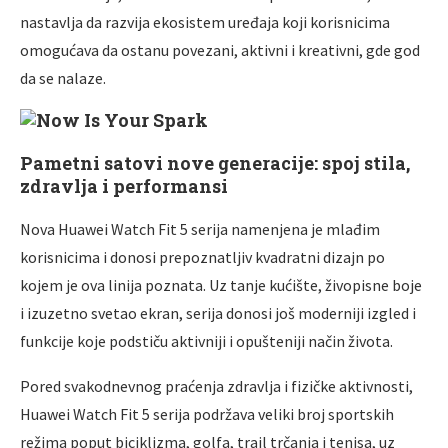
nastavlja da razvija ekosistem uređaja koji korisnicima
omogućava da ostanu povezani, aktivni i kreativni, gde god
da se nalaze.
Pametni satovi nove generacije: spoj stila,
zdravlja i performansi
Nova Huawei Watch Fit 5 serija namenjena je mlađim
korisnicima i donosi prepoznatljiv kvadratni dizajn po
kojem je ova linija poznata. Uz tanje kućište, živopisne boje
i izuzetno svetao ekran, serija donosi još moderniji izgled i
funkcije koje podstiču aktivniji i opušteniji način života.
Pored svakodnevnog praćenja zdravlja i fizičke aktivnosti,
Huawei Watch Fit 5 serija podržava veliki broj sportskih
režima poput biciklizma, golfa, trail trčanja i tenisa, uz