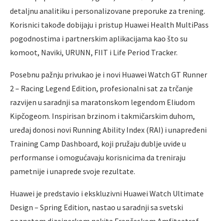
detaljnu analitiku i personalizovane preporuke za trening.
Korisnici takođe dobijaju i pristup Huawei Health MultiPass
pogodnostima i partnerskim aplikacijama kao što su
komoot, Naviki, URUNN, FIIT i Life Period Tracker.
Posebnu pažnju privukao je i novi Huawei Watch GT Runner
2 – Racing Legend Edition, profesionalni sat za trčanje
razvijen u saradnji sa maratonskom legendom Eliudom
Kipčogeom. Inspirisan brzinom i takmičarskim duhom,
uređaj donosi novi Running Ability Index (RAI) i unapređeni
Training Camp Dashboard, koji pružaju dublje uvide u
performanse i omogućavaju korisnicima da treniraju
pametnije i unaprede svoje rezultate.
Huawei je predstavio i ekskluzivni Huawei Watch Ultimate
Design – Spring Edition, nastao u saradnji sa svetski
poznatom dizajnerkom nakita Frančeskom Amfiteatrof.