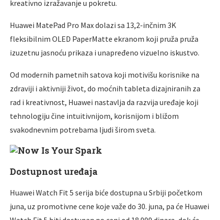
kreativno izražavanje u pokretu.
Huawei MatePad Pro Max dolazi sa 13,2-inčnim 3K
fleksibilnim OLED PaperMatte ekranom koji pruža pruža
izuzetnu jasnoću prikaza i unapređeno vizuelno iskustvo.
Od modernih pametnih satova koji motivišu korisnike na
zdraviji i aktivniji život, do moćnih tableta dizajniranih za
rad i kreativnost, Huawei nastavlja da razvija uređaje koji
tehnologiju čine intuitivnijom, korisnijom i bližom
svakodnevnim potrebama ljudi širom sveta.
Dostupnost uređaja
Huawei Watch Fit 5 serija biće dostupna u Srbiji početkom
juna, uz promotivne cene koje važe do 30. juna, pa će Huawei
Watch Fit 5 biti dostupan po ceni od 18.999 dinara, dok će