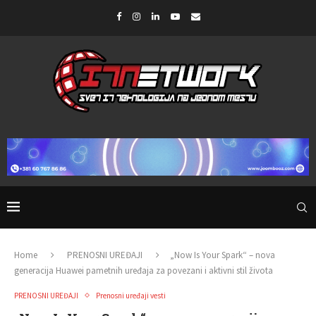
Home
PRENOSNI UREĐAJI
„Now Is Your Spark“ – nova
generacija Huawei pametnih uređaja za povezani i aktivni stil života
PRENOSNI UREĐAJI
Prenosni uređaji vesti