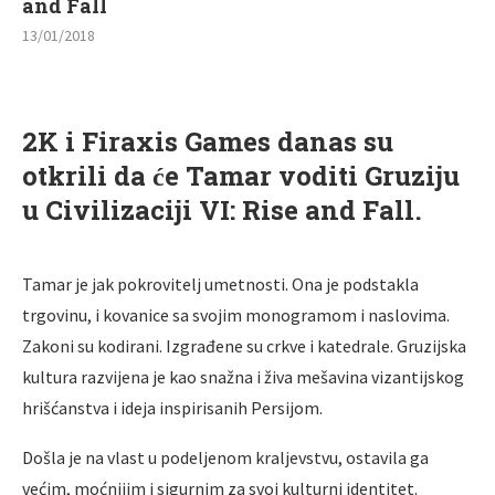
and Fall
13/01/2018
2K i Firaxis Games danas su
otkrili da će Tamar voditi Gruziju
u Civilizaciji VI: Rise and Fall.
Tamar je jak pokrovitelj umetnosti. Ona je podstakla
trgovinu, i kovanice sa svojim monogramom i naslovima.
Zakoni su kodirani. Izgrađene su crkve i katedrale. Gruzijska
kultura razvijena je kao snažna i živa mešavina vizantijskog
hrišćanstva i ideja inspirisanih Persijom.
Došla je na vlast u podeljenom kraljevstvu, ostavila ga
većim, moćnijim i sigurnim za svoj kulturni identitet.