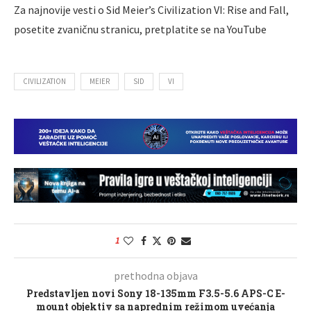
Za najnovije vesti o Sid Meier’s Civilization VI: Rise and Fall,
posetite zvaničnu stranicu, pretplatite se na YouTube
CIVILIZATION
MEIER
SID
VI
1
prethodna objava
Predstavljen novi Sony 18-135mm F3.5-5.6 APS-C E-
mount objektiv sa naprednim režimom uvećanja