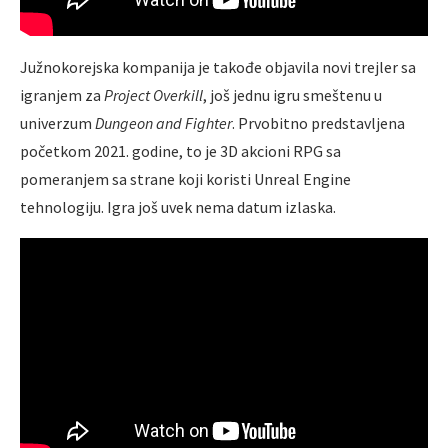
Južnokorejska kompanija je takođe objavila novi trejler sa
igranjem za
Project Overkill
, još jednu igru smeštenu u
univerzum
Dungeon and Fighter
. Prvobitno predstavljena
početkom 2021. godine, to je 3D akcioni RPG sa
pomeranjem sa strane koji koristi Unreal Engine
tehnologiju. Igra još uvek nema datum izlaska.