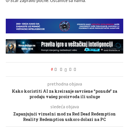
G-Star zapravo počne. Ostanite sa nama.
0
prethodna objava
Kako koristiti AI za kreiranje savršene “ponude” za
prodaju vašeg proizvoda ili usluge
sledeća objava
Zapanjujući vizuelni mod za Red Dead Redemption
Reality Redemption uskoro dolazi na PC