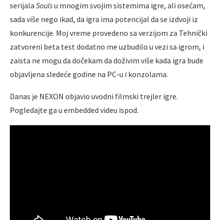
serijala
Souls
u mnogim svojim sistemima igre, ali osećam,
sada više nego ikad, da igra ima potencijal da se izdvoji iz
konkurencije. Moj vreme provedeno sa verzijom za Tehnički
zatvoreni beta test dodatno me uzbudilo u vezi sa igrom, i
zaista ne mogu da dočekam da doživim više kada igra bude
objavljena sledeće godine na PC-u i konzolama.
Danas je NEXON objavio uvodni filmski trejler igre.
Pogledajte ga u embedded videu ispod.