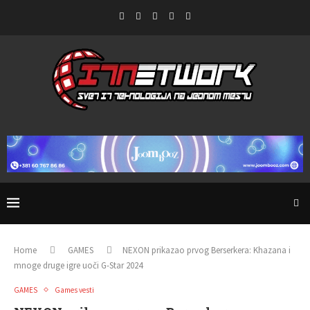
Home
GAMES
NEXON prikazao prvog Berserkera: Khazana i
mnoge druge igre uoči G-Star 2024
GAMES
Games vesti