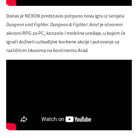
Danas je NEXON predstavio potpuno novu igru iz serijala
Dungeon and Fighter
.
Dungeon & Fighter: Arad
je otvoreni
akcioni RPG za PC, konzole i mobilne uređaje, u kojem će
igrači doživeti uzbudljive borbene akcije i putovanje sa
različitim likovima na kontinentu Arad.