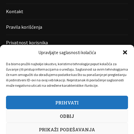
Kontakt
Pravila korišćenja
Privatnost korisnika
Upravljajte saglasnosti kolačića
Da bismo pružili najbolje iskustvo, koristimo tehnologije poput kolačića za
čuvanje i/ili pristup informacijama o uređaju. Saglasnost sa ovim tehnologijama
će nam omogućiti da obrađujemo podatke kao što su ponašanje pri pregledanju
ili jedinstveni ID-ovi na ovoj veb lokaciji. Nepristanak ili povlačenje saglasnosti
može negativno uticati na određene karakteristike i funkcije.
PRIHVATI
O nama
Marketing
Kontakt
FAQ
Privatnost korisnika
ODBIJ
Pravila korišćenja
Disclaimer
Copyright 2017 All Right Reserved by
Joombooz
PRIKAŽI PODEŠAVANJA