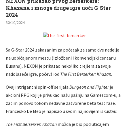
NEXON prikazao prvog Berserkera:
Khazana i mnoge druge igre uoči G-Star
2024
30/10/2024
Sa G-Star 2024 zakazanim za početak za samo dve nedelje
na uobičajenom mestu (Izložbeni i konvencijski centar u
Busanu), NEXON je prikazao nekoliko trejlera za svoje
nadolazeće igre, počevši od
The First Berserker: Khazan
.
Ovaj intrigantni spin-off serijala
Dungeon and Fighter
je
akcioni RPG koji je privukao našu pažnju na Gamescom-u, a
zatim ponovo tokom nedavne zatvorene beta test faze.
Francesko De Meo je napisao u svom najnovijem iskustvu:
The First Berserker: Khazan
možda je bio pod uticajem