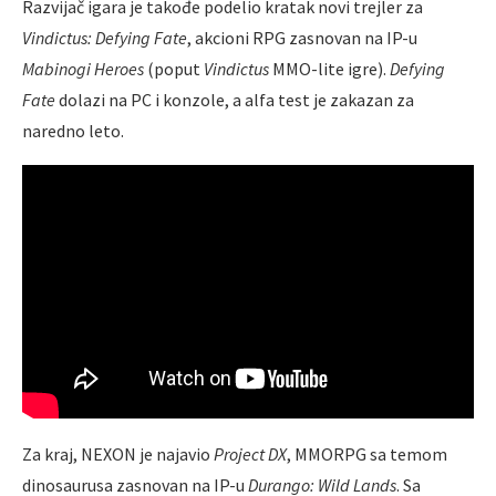
Razvijač igara je takođe podelio kratak novi trejler za
Vindictus: Defying Fate
, akcioni RPG zasnovan na IP-u
Mabinogi Heroes
(poput
Vindictus
MMO-lite igre).
Defying
Fate
dolazi na PC i konzole, a alfa test je zakazan za
naredno leto.
Za kraj, NEXON je najavio
Project DX
, MMORPG sa temom
dinosaurusa zasnovan na IP-u
Durango: Wild Lands
. Sa