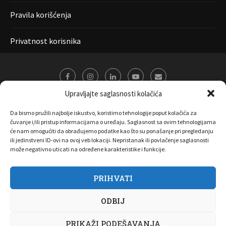
Pravila korišćenja
Privatnost korisnika
Upravljajte saglasnosti kolačića
Da bismo pružili najbolje iskustvo, koristimo tehnologije poput kolačića za
čuvanje i/ili pristup informacijama o uređaju. Saglasnost sa ovim tehnologijama
će nam omogućiti da obrađujemo podatke kao što su ponašanje pri pregledanju
ili jedinstveni ID-ovi na ovoj veb lokaciji. Nepristanak ili povlačenje saglasnosti
može negativno uticati na određene karakteristike i funkcije.
PRIHVATI
O nama
Marketing
Kontakt
FAQ
Privatnost korisnika
ODBIJ
Pravila korišćenja
Disclaimer
Copyright 2017 All Right Reserved by
Joombooz
PRIKAŽI PODEŠAVANJA