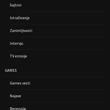
Sajtovi
Istraživanja
Zanimljivosti
Intervju
TV emisije
GAMES
Games vesti
Najave
Recenzije