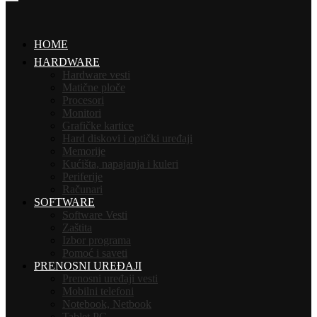
HOME
HARDWARE
Hardware vesti
Matične ploče
Procesori
Monitori
Grafičke kartice
Hard diskovi i optički uređaji
Memorije
Kućišta, napajanja i kuleri
Periferije
Računari
SOFTWARE
Software Vesti
Zaštita
Izbor programa
Pomoć i saveti
PRENOSNI UREĐAJI
Prenosni uređaji vesti
Mobilni telefoni
Notebook, Netbook
Tablet PC