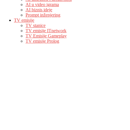
AI u video igrama
AI biznis ideje
Prompt inženjering
TV emisije
TV stanice
TV emisije ITnetwork
TV Emisije Gameplay
TV emisije Prolog