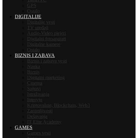
GPS
Ostalo
DIGITALIJE
Digitalije vesti
TV uređaji
Audio-Video plejeri
Digitalni fotoaparati
Digitalne kamere
Ostalo
BIZNIS I ZABAVA
Biznis i zabava vesti
Nauka
Biznis
Digitalni marketing
Cinema
Sajtovi
Istraživanja
Intervju
Kriptovalute, Blockchain, Web3
Zanimljivosti
Dešavanja
IT Elite Academy
GAMES
Games vesti