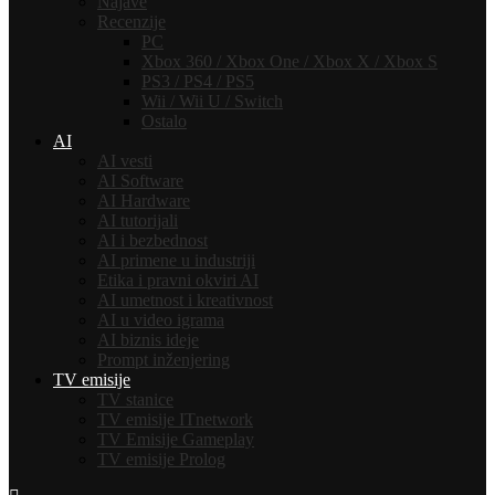
Najave
Recenzije
PC
Xbox 360 / Xbox One / Xbox X / Xbox S
PS3 / PS4 / PS5
Wii / Wii U / Switch
Ostalo
AI
AI vesti
AI Software
AI Hardware
AI tutorijali
AI i bezbednost
AI primene u industriji
Etika i pravni okviri AI
AI umetnost i kreativnost
AI u video igrama
AI biznis ideje
Prompt inženjering
TV emisije
TV stanice
TV emisije ITnetwork
TV Emisije Gameplay
TV emisije Prolog