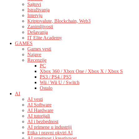
Sajtovi
Istraživanja
Intervju
Kriptovalute, Blockchain, Web3
Zanimljivosti
Dešavanja
IT Elite Academy
GAMES
Games vesti
Najave
Recenzije
PC
Xbox 360 / Xbox One / Xbox X / Xbox S
PS3 / PS4 / PS5
Wii / Wii U / Switch
Ostalo
AI
AI vesti
AI Software
AI Hardware
AI tutorijali
AI i bezbednost
AI primene u industriji
Etika i pravni okviri AI
AI umetnost i kreativnost