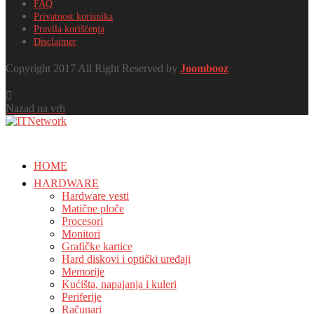
FAQ
Privatnost korisnika
Pravila korišćenja
Disclaimer
Copyright 2017 All Right Reserved by
Joombooz
Nazad na vrh
HOME
HARDWARE
Hardware vesti
Matične ploče
Procesori
Monitori
Grafičke kartice
Hard diskovi i optički uređaji
Memorije
Kućišta, napajanja i kuleri
Periferije
Računari