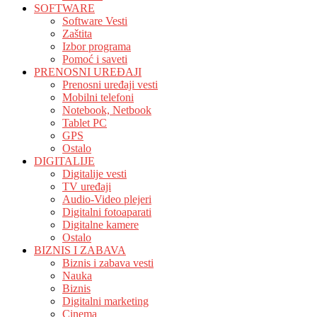
SOFTWARE
Software Vesti
Zaštita
Izbor programa
Pomoć i saveti
PRENOSNI UREĐAJI
Prenosni uređaji vesti
Mobilni telefoni
Notebook, Netbook
Tablet PC
GPS
Ostalo
DIGITALIJE
Digitalije vesti
TV uređaji
Audio-Video plejeri
Digitalni fotoaparati
Digitalne kamere
Ostalo
BIZNIS I ZABAVA
Biznis i zabava vesti
Nauka
Biznis
Digitalni marketing
Cinema