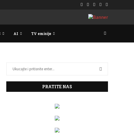
S
AI
TV emisije
PRATITE NAS