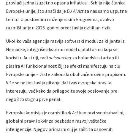
provlači jedna izuzetno opasna krilatica: „Srbija nije članica
Evropske unije, što znači da je
EU AI Act
za nas samo usputna
tema.“ U poslovnim i inženjerskim krugovima, ovakvo
razmišljanje u 2026. godini predstavlja ozbiljan rizik.
Ukoliko vaša agencija razvija softverski modul za klijenta iz
Nemačke, integriše eksterni model u platformu koja se
koristi u Austriji, radi
outsourcing
za holandski startap ili
plasira AI funkcionalnost čiji se efekti manifestuju na tlu
Evropske unije – vi ste zakonski obuhvaćeni ovim propisom.
Više se ne postavlja pitanje da li vas evropska pravila
interesuju, već kako da prilagodite svoje poslovanje pre
nego što stignu prve penali.
Evropska komisija je osmislila
AI Act
kao prvi sveobuhvatni,
globalni pravni okvir za bezbedan razvoj veštačke
inteligencije. Njegov primarni cilj je zaštita osnovnih