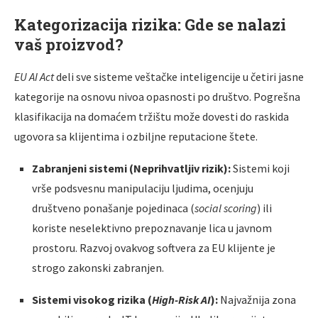
Kategorizacija rizika: Gde se nalazi
vaš proizvod?
EU AI Act
deli sve sisteme veštačke inteligencije u četiri jasne
kategorije na osnovu nivoa opasnosti po društvo. Pogrešna
klasifikacija na domaćem tržištu može dovesti do raskida
ugovora sa klijentima i ozbiljne reputacione štete.
Zabranjeni sistemi (Neprihvatljiv rizik):
Sistemi koji
vrše podsvesnu manipulaciju ljudima, ocenjuju
društveno ponašanje pojedinaca (
social scoring
) ili
koriste neselektivno prepoznavanje lica u javnom
prostoru. Razvoj ovakvog softvera za EU klijente je
strogo zakonski zabranjen.
Sistemi visokog rizika (
High-Risk AI
):
Najvažnija zona