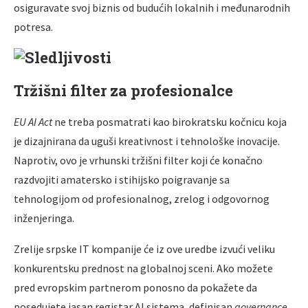
osiguravate svoj biznis od budućih lokalnih i međunarodnih
potresa.
Tržišni filter za profesionalce
EU AI Act
ne treba posmatrati kao birokratsku kočnicu koja
je dizajnirana da uguši kreativnost i tehnološke inovacije.
Naprotiv, ovo je vrhunski tržišni filter koji će konačno
razdvojiti amatersko i stihijsko poigravanje sa
tehnologijom od profesionalnog, zrelog i odgovornog
inženjeringa.
Zrelije srpske IT kompanije će iz ove uredbe izvući veliku
konkurentsku prednost na globalnoj sceni. Ako možete
pred evropskim partnerom ponosno da pokažete da
posedujete jasan registar AI sistema, definisan
governance