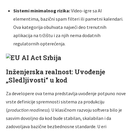
Sistemi minimalnog rizika:
Video-igre sa AI
elementima, bazični spam filteri ili pametni kalendari.
Ova kategorija obuhvata najveći deo trenutnih
aplikacija na tržištu i za njih nema dodatnih
regulatornih opterećenja.
Inženjerska realnost: Uvođenje
„Sledljivosti“ u kod
Za developere ova tema predstavlja uvođenje potpuno nove
vrste definicije spremnosti sistema za produkciju
(
production readiness
). U klasičnom razvoju softvera bilo je
sasvim dovoljno da kod bude stabilan, skalabilan i da
zadovoljava bazične bezbednosne standarde. U eri