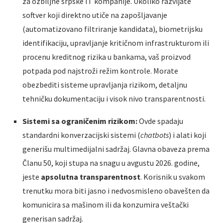
za ozbiljne srpske IT kompanije. Ukoliko razvijate
softver koji direktno utiče na zapošljavanje
(automatizovano filtriranje kandidata), biometrijsku
identifikaciju, upravljanje kritičnom infrastrukturom ili
procenu kreditnog rizika u bankama, vaš proizvod
potpada pod najstroži režim kontrole. Morate
obezbediti sisteme upravljanja rizikom, detaljnu
tehničku dokumentaciju i visok nivo transparentnosti.
Sistemi sa ograničenim rizikom:
Ovde spadaju
standardni konverzacijski sistemi (
chatbots
) i alati koji
generišu multimedijalni sadržaj. Glavna obaveza prema
Članu 50, koji stupa na snagu u avgustu 2026. godine,
jeste
apsolutna transparentnost
. Korisnik u svakom
trenutku mora biti jasno i nedvosmisleno obavešten da
komunicira sa mašinom ili da konzumira veštački
generisan sadržaj.