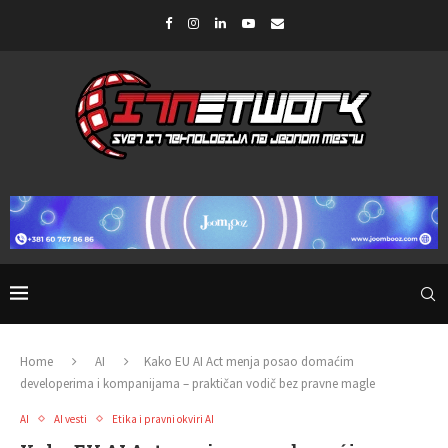
Home
AI
Kako EU AI Act menja posao domaćim
developerima i kompanijama – praktičan vodič bez pravne magle
AI
AI vesti
Etika i pravni okviri AI