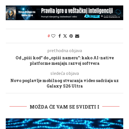
0
prethodna objava
Od „piši kod“ do „opiši nameru“: kako AI-native
platforme menjaju razvoj softvera
sledeća objava
Novo poglavlje mobilnog stvaranja video sadržaja uz
Galaxy S26 Ultra
MOŽDA ĆE VAM SE SVIDETI I