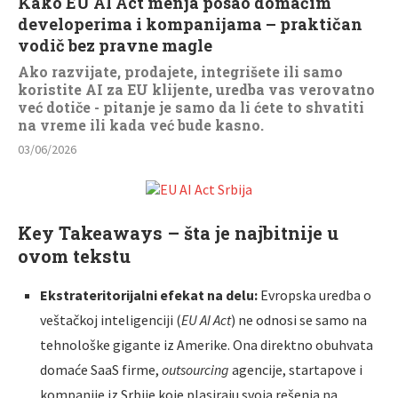
Kako EU AI Act menja posao domaćim
developerima i kompanijama – praktičan
vodič bez pravne magle
Ako razvijate, prodajete, integrišete ili samo
koristite AI za EU klijente, uredba vas verovatno
već dotiče - pitanje je samo da li ćete to shvatiti
na vreme ili kada već bude kasno.
03/06/2026
Key Takeaways – šta je najbitnije u
ovom tekstu
Ekstrateritorijalni efekat na delu:
Evropska uredba o
veštačkoj inteligenciji (
EU AI Act
) ne odnosi se samo na
tehnološke gigante iz Amerike. Ona direktno obuhvata
domaće SaaS firme,
outsourcing
agencije, startapove i
kompanije iz Srbije koje plasiraju svoja rešenja na