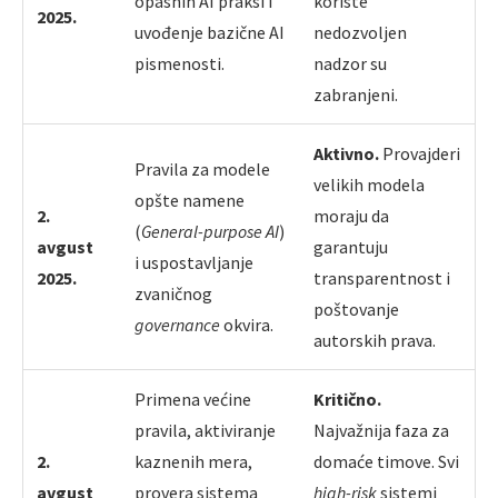
opasnih AI praksi i
koriste
2025.
uvođenje bazične AI
nedozvoljen
pismenosti.
nadzor su
zabranjeni.
Aktivno.
Provajderi
Pravila za modele
velikih modela
opšte namene
2.
moraju da
(
General-purpose AI
)
avgust
garantuju
i uspostavljanje
2025.
transparentnost i
zvaničnog
poštovanje
governance
okvira.
autorskih prava.
Primena većine
Kritično.
pravila, aktiviranje
Najvažnija faza za
2.
kaznenih mera,
domaće timove. Svi
avgust
provera sistema
high-risk
sistemi