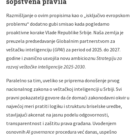
sopstvena pravila
Razmišljanje o ovim propisima kao o „isključivo evropskom
problemu“ dodatno gubi smisao kada pogledamo
proaktivne korake Vlade Republike Srbije. Naša zemlja je
preuzela predsedavanje Globalnim partnerstvom za
veštačku inteligenciju (
GPAI
) za period od 2025. do 2027.
godine i zvanično usvojila novu ambicioznu
Strategiju za
razvoj veštačke inteligencije 2025-2030
.
Paralelno sa tim, uveliko se priprema donošenje prvog
nacionalnog zakona o veštačkoj inteligenciji u Srbiji. Svi
pravni pokazatelji govore da će domaći zakonodavni okvir u
najvećoj meri pratiti logiku i strukturu briselske uredbe,
stavljajući akcenat na jasnu podelu odgovornosti,
transparentnost i zaštitu prava građana. Uvođenjem
osnovnih
AI governance
procedura već danas, uspešno