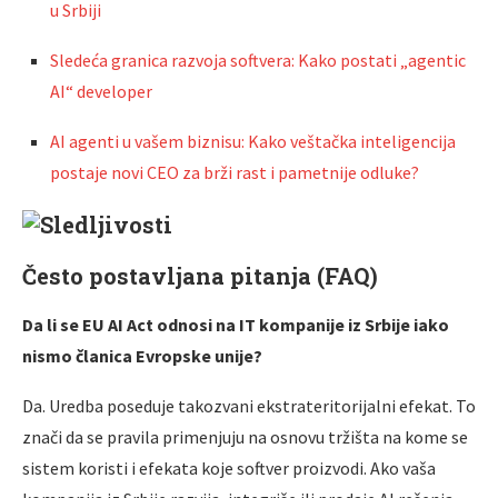
u Srbiji
Sledeća granica razvoja softvera: Kako postati „agentic
AI“ developer
AI agenti u vašem biznisu: Kako veštačka inteligencija
postaje novi CEO za brži rast i pametnije odluke?
Često postavljana pitanja (FAQ)
Da li se EU AI Act odnosi na IT kompanije iz Srbije iako
nismo članica Evropske unije?
Da. Uredba poseduje takozvani ekstrateritorijalni efekat. To
znači da se pravila primenjuju na osnovu tržišta na kome se
sistem koristi i efekata koje softver proizvodi. Ako vaša