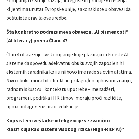
kompanija iz Srbije razvija, integriše ili prodaje AI rešenja
klijentima unutar Evropske unije, zakonski ste u obavezi da
poštujete pravila ove uredbe.
Šta konkretno podrazumeva obaveza „AI pismenosti“
(AI literacy) prema Članu 4?
Član 4 obavezuje sve kompanije koje plasiraju ili koriste AI
sisteme da spovedu adekvatnu obuku svojih zaposlenih i
eksternih saradnika koji u njihovo ime rade sa ovim alatima.
Nivo obuke mora biti direktno prilagođen njihovom znanju,
radnom iskustvu i kontekstu upotrebe – menadžeri,
programeri, podrška i HR timovi moraju proći različite,
njima prilagođene nivoe edukacije.
Koji sistemi veštačke inteligencije se zvanično
klasifikuju kao sistemi visokog rizika (High-Risk AI)?