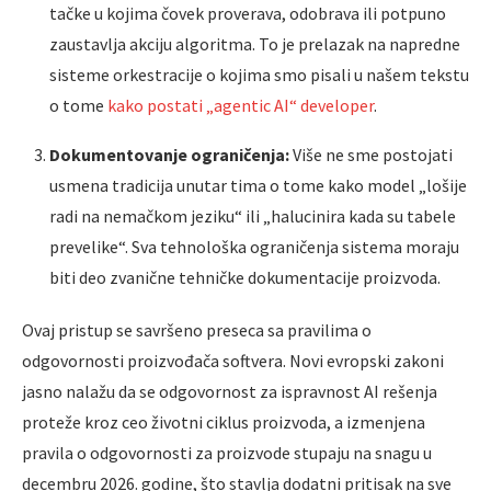
tačke u kojima čovek proverava, odobrava ili potpuno
zaustavlja akciju algoritma. To je prelazak na napredne
sisteme orkestracije o kojima smo pisali u našem tekstu
o tome
kako postati „agentic AI“ developer
.
Dokumentovanje ograničenja:
Više ne sme postojati
usmena tradicija unutar tima o tome kako model „lošije
radi na nemačkom jeziku“ ili „halucinira kada su tabele
prevelike“. Sva tehnološka ograničenja sistema moraju
biti deo zvanične tehničke dokumentacije proizvoda.
Ovaj pristup se savršeno preseca sa pravilima o
odgovornosti proizvođača softvera. Novi evropski zakoni
jasno nalažu da se odgovornost za ispravnost AI rešenja
proteže kroz ceo životni ciklus proizvoda, a izmenjena
pravila o odgovornosti za proizvode stupaju na snagu u
decembru 2026. godine, što stavlja dodatni pritisak na sve