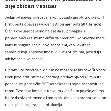
nije običan vebinar
Jedan od najvažnijih detalja koji pogađa apsolutno svaku IT
firmu jeste obaveza uvođenja
AI pismenosti (AI literacy)
.
Član 4 ove uredbe jasno nalaže da su provajderi i
primenjivači AI sistema dužni da preduzmu konkretne mere
kako bi osigurali da njihovi zaposleni, kao i eksterni
saradnici koji u njihovo ime rukuju algoritmima, poseduju
adekvatan nivo znanja.
U praksi, to znači da problem ne možete rešiti tako što ćete
timu proslediti snimak internog predavanja od 45 minuta,
podeliti im generičke PDF sertifikate i trajno zaboraviti na
temu. Evropska komisija u svojim zvaničnim pojašnjenjima
ističe da nivo pismenosti mora biti direktno proporcionalan
riziku posla koji zaposleni obavlja.