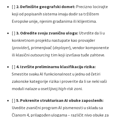
[ ]
2. Definišite geografski domet:
Precizno locirajte
koji od popisanih sistema imaju dodir sa tržištem
Evropske unije, njenim građanima ili klijentima.
[ ]
3. Odredite svoju zvaničnu ulogu:
Utvrdite da li u
konkretnom projektu nastupate kao provajder
(
provider
), primenjivač (
deployer
), vendor komponente
ili klasični
outsourcing
tim koji izvršava tuđe zahteve.
[ ]
4. Izvršite preliminarnu klasifikaciju rizika:
Smestite svaku AI funkcionalnost u jednu od četiri
zakonske kategorije rizika i proverite da li se neki vaši
moduli nalaze u osetljivoj
high-risk
zoni.
[ ]
5. Pokrenite strukturisan AI obuke zaposlenih:
Uvedite zvanični program AI pismenosti u skladu sa
Članom 4, prilagođen ulogama – različit nivo obuke za