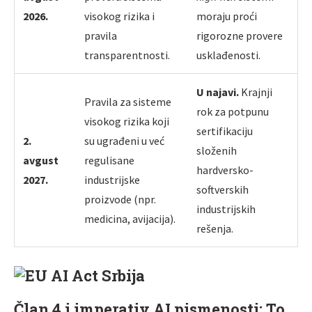
2026.
visokog rizika i
moraju proći
pravila
rigorozne provere
transparentnosti.
usklađenosti.
U najavi.
Krajnji
Pravila za sisteme
rok za potpunu
visokog rizika koji
sertifikaciju
2.
su ugrađeni u već
složenih
avgust
regulisane
hardversko-
2027.
industrijske
softverskih
proizvode (npr.
industrijskih
medicina, avijacija).
rešenja.
Član 4 i imperativ AI pismenosti: To