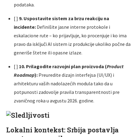
podataka.
[ ]
9. Uspostavite sistem za brzu reakciju na
incidente:
Definišite jasne interne protokole i
eskalacione rute – ko prijavljuje, ko procenjuje i ko ima
pravo da isključi AI sistem iz produkcije ukoliko počne da
generiše štetne ili opasne izlaze.
[ ]
10. Prilagodite razvojni plan proizvoda (
Product
Roadmap
):
Preuredite dizajn interfejsa (UI/UX) i
arhitekturu vaših nadolazećih modula tako da u
potpunosti zadovolje pravila transparentnosti pre
zvaničnog roka u avgustu 2026. godine.
Lokalni kontekst: Srbija postavlja