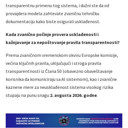
transparentnu primenu tog sistema, i dužni ste da od
provajdera modela zahtevate zvaničnu tehničku
dokumentaciju kako biste osigurali usklađenost.
Kada zvanično počinje provera usklađenosti i
kažnjavanje za nepoštovanje pravila transparentnosti?
Prema zvaničnom vremenskom okviru Evropske komisije,
većina ključnih pravila, uključujući i stroga pravila
transparentnosti iz Člana 50 (obavezno obaveštavanje
korisnika da komuniciraju sa AI sistemom), kao i zvanične
kaznene mere za neusklađenost sistema visokog rizika
stupaju na punu snagu
2. avgusta 2026. godne
.