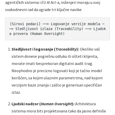
agentičkih sistema i
EU AI Act
-a, inženjeri moraju u svoj
svakodnevni rad da ugrade tri ključne navike:
[Sirovi podaci] ──> Logovanje verzije modela ─
─> Sledljivost izlaza (Traceability) ──> Ljudsk
Sledljivost i logovanje (
Traceability
):
Ukoliko vaš
sistem donese pogrešnu odluku ili ošteti klijenta,
morate imati besprekoran digitalni audit trag.
Neophodno je precizno logovati koji je tačno model
korišćen, sa kojim ulaznim parametrima, nad kojom
verzijom baze znanja i zašto je generisan specifičan
izlaz.
Ljudski nadzor (
Human Oversight
):
Arhitektura
sistema mora biti projektovana tako da jasno definiše