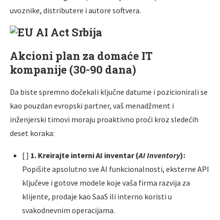
uvoznike, distributere i autore softvera.
Akcioni plan za domaće IT
kompanije (30-90 dana)
Da biste spremno dočekali ključne datume i pozicionirali se
kao pouzdan evropski partner, vaš menadžment i
inženjerski timovi moraju proaktivno proći kroz sledećih
deset koraka:
[ ]
1. Kreirajte interni AI inventar (
AI Inventory
):
Popišite apsolutno sve AI funkcionalnosti, eksterne API
ključeve i gotove modele koje vaša firma razvija za
klijente, prodaje kao SaaS ili interno koristi u
svakodnevnim operacijama.