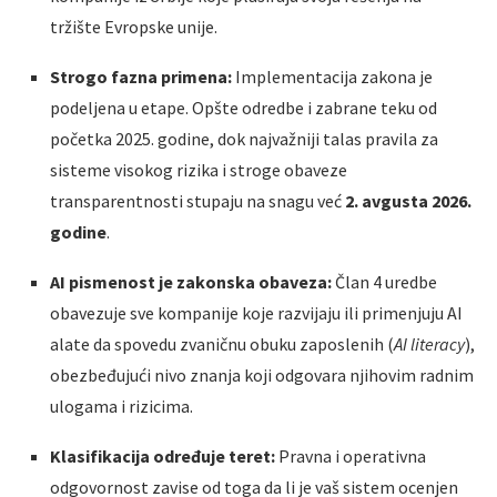
tržište Evropske unije.
Strogo fazna primena:
Implementacija zakona je
podeljena u etape. Opšte odredbe i zabrane teku od
početka 2025. godine, dok najvažniji talas pravila za
sisteme visokog rizika i stroge obaveze
transparentnosti stupaju na snagu već
2. avgusta 2026.
godine
.
AI pismenost je zakonska obaveza:
Član 4 uredbe
obavezuje sve kompanije koje razvijaju ili primenjuju AI
alate da spovedu zvaničnu obuku zaposlenih (
AI literacy
),
obezbeđujući nivo znanja koji odgovara njihovim radnim
ulogama i rizicima.
Klasifikacija određuje teret:
Pravna i operativna
odgovornost zavise od toga da li je vaš sistem ocenjen