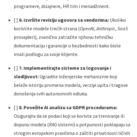
programere, dizajnere, HR tim i menadžment.
[ ]
6. Izvršite reviziju ugovora sa vendorima:
Ukoliko
koristite modele trećih strana (
OpenAI
,
Anthropic
,
SaaS
provajderi), zvanično zatražite njihovu tehničku
dokumentaciju i garancije o bezbednosti kako biste
imali podlogu za svoje klijente.
[ ]
7. Implementirajte sisteme za logovanje i
sledljivost:
Ugradite inženjerske mehanizme koji
beleže istoriju promena modela, verzije upita i tragove
donošenja svih autonomnih odluka.
[ ]
8. Povežite AI analizu sa GDPR procedurama:
Osigurajte da se podaci koji se koriste za treniranje ili
dopunu modela (
RAG
sistemi) u potpunosti poklapaju sa
strogim evropskim pravilima o zaštiti privatnosti ličnih