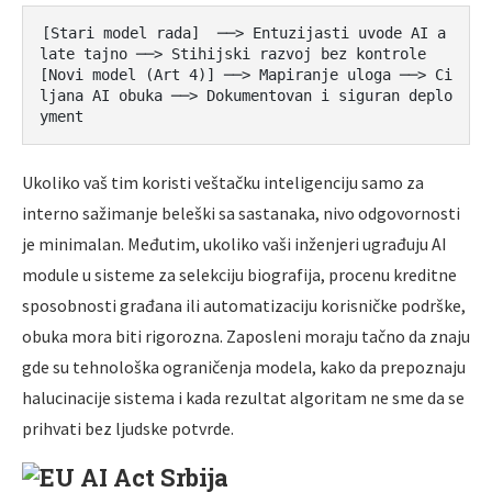
[Stari model rada]  ──> Entuzijasti uvode AI a
late tajno ──> Stihijski razvoj bez kontrole

[Novi model (Art 4)] ──> Mapiranje uloga ──> Ci
ljana AI obuka ──> Dokumentovan i siguran deplo
Ukoliko vaš tim koristi veštačku inteligenciju samo za
interno sažimanje beleški sa sastanaka, nivo odgovornosti
je minimalan. Međutim, ukoliko vaši inženjeri ugrađuju AI
module u sisteme za selekciju biografija, procenu kreditne
sposobnosti građana ili automatizaciju korisničke podrške,
obuka mora biti rigorozna. Zaposleni moraju tačno da znaju
gde su tehnološka ograničenja modela, kako da prepoznaju
halucinacije sistema i kada rezultat algoritam ne sme da se
prihvati bez ljudske potvrde.