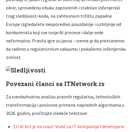
okvir, sprovedenu obuku zaposlenih i stabilan inženjerski
trag sledljivosti koda, na zahtevnom tržištu zapadne
Evrope izgledaćete neuporedivo pouzdanije i ozbiljnije od
konkurenata koji sve svoje AI procese i dalje vode
neformalno. Pravila igre su jasna – vreme je da prestanemo
da radimo u regulatornom vakuumu i pokažemo inženjersku
zrelost.
Povezani članci sa ITNetwork.rs
Za sveobuhvatnu analizu pravnih regulativa, tehnoloških
transformacija i poslovne primene naprednih algoritama u
2026. godini, pročitajte sledeće tekstove:
EU AI Act je na snazi: Vodič za IT kompanije i developere