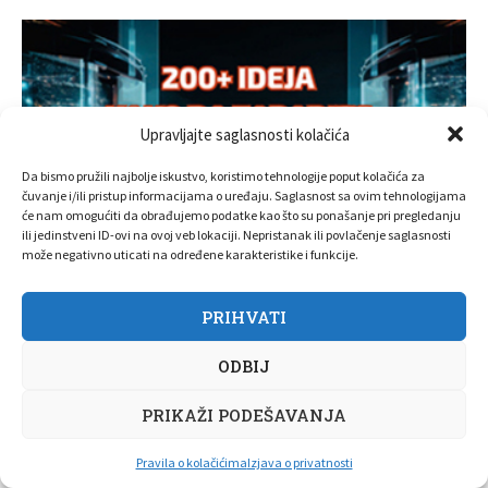
Upravljajte saglasnosti kolačića
Da bismo pružili najbolje iskustvo, koristimo tehnologije poput kolačića za
čuvanje i/ili pristup informacijama o uređaju. Saglasnost sa ovim tehnologijama
će nam omogućiti da obrađujemo podatke kao što su ponašanje pri pregledanju
ili jedinstveni ID-ovi na ovoj veb lokaciji. Nepristanak ili povlačenje saglasnosti
može negativno uticati na određene karakteristike i funkcije.
PRIHVATI
ODBIJ
PRIKAŽI PODEŠAVANJA
Pravila o kolačićima
Izjava o privatnosti