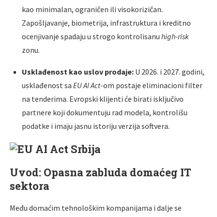
kao minimalan, ograničen ili visokorizičan.
Zapošljavanje, biometrija, infrastruktura i kreditno
ocenjivanje spadaju u strogo kontrolisanu
high-risk
zonu.
Usklađenost kao uslov prodaje:
U 2026. i 2027. godini,
usklađenost sa
EU AI Act
-om postaje eliminacioni filter
na tenderima. Evropski klijenti će birati isključivo
partnere koji dokumentuju rad modela, kontrolišu
podatke i imaju jasnu istoriju verzija softvera.
Uvod: Opasna zabluda domaćeg IT
sektora
Među domaćim tehnološkim kompanijama i dalje se