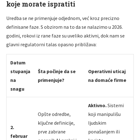
koje morate ispratiti
Uredba se ne primenjuje odjednom, već kroz precizno
definisane faze. S obzirom na to da se nalazimo u 2026.
godini, rokovi iz rane faze su uveliko aktivni, dok nam se
glavni regulatorni talas opasno približava:
Datum
stupanja
Šta počinje da se
Operativni uticaj
na
primenjuje?
na domaće firme
snagu
Aktivno.
Sistemi
Opšte odredbe,
koji manipulišu
ključne definicije,
ljudskim
2.
prve zabrane
ponašanjem ili
februar