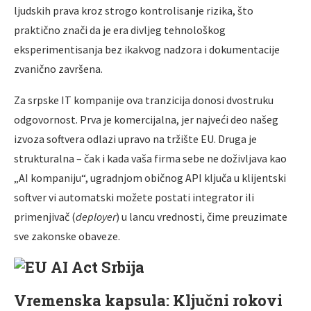
ljudskih prava kroz strogo kontrolisanje rizika, što
praktično znači da je era divljeg tehnološkog
eksperimentisanja bez ikakvog nadzora i dokumentacije
zvanično završena.
Za srpske IT kompanije ova tranzicija donosi dvostruku
odgovornost. Prva je komercijalna, jer najveći deo našeg
izvoza softvera odlazi upravo na tržište EU. Druga je
strukturalna – čak i kada vaša firma sebe ne doživljava kao
„AI kompaniju“, ugradnjom običnog API ključa u klijentski
softver vi automatski možete postati integrator ili
primenjivač (
deployer
) u lancu vrednosti, čime preuzimate
sve zakonske obaveze.
Vremenska kapsula: Ključni rokovi