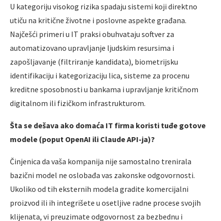
U kategoriju visokog rizika spadaju sistemi koji direktno
utiču na kritične životne i poslovne aspekte građana.
Najčešći primeri u IT praksi obuhvataju softver za
automatizovano upravljanje ljudskim resursima i
zapošljavanje (filtriranje kandidata), biometrijsku
identifikaciju i kategorizaciju lica, sisteme za procenu
kreditne sposobnosti u bankama i upravljanje kritičnom
digitalnom ili fizičkom infrastrukturom.
Šta se dešava ako domaća IT firma koristi tuđe gotove
modele (poput OpenAI ili Claude API-ja)?
Činjenica da vaša kompanija nije samostalno trenirala
bazični model ne oslobađa vas zakonske odgovornosti.
Ukoliko od tih eksternih modela gradite komercijalni
proizvod ili ih integrišete u osetljive radne procese svojih
klijenata, vi preuzimate odgovornost za bezbednu i