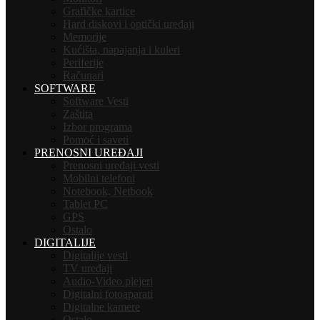
Grafičke kartice
Hard diskovi i optički uređaji
Memorije
Kućišta, napajanja i kuleri
Periferije
Računari
SOFTWARE
Software Vesti
Zaštita
Izbor programa
Pomoć i saveti
PRENOSNI UREĐAJI
Prenosni uređaji vesti
Mobilni telefoni
Notebook, Netbook
Tablet PC
GPS
Ostalo
DIGITALIJE
Digitalije vesti
TV uređaji
Audio-Video plejeri
Digitalni fotoaparati
Digitalne kamere
Ostalo