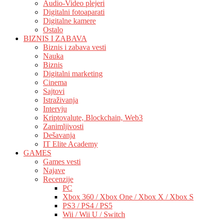
Audio-Video plejeri
Digitalni fotoaparati
Digitalne kamere
Ostalo
BIZNIS I ZABAVA
Biznis i zabava vesti
Nauka
Biznis
Digitalni marketing
Cinema
Sajtovi
Istraživanja
Intervju
Kriptovalute, Blockchain, Web3
Zanimljivosti
Dešavanja
IT Elite Academy
GAMES
Games vesti
Najave
Recenzije
PC
Xbox 360 / Xbox One / Xbox X / Xbox S
PS3 / PS4 / PS5
Wii / Wii U / Switch