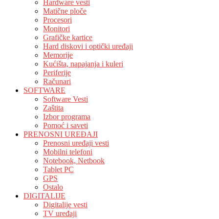
Hardware vesti
Matične ploče
Procesori
Monitori
Grafičke kartice
Hard diskovi i optički uređaji
Memorije
Kućišta, napajanja i kuleri
Periferije
Računari
SOFTWARE
Software Vesti
Zaštita
Izbor programa
Pomoć i saveti
PRENOSNI UREĐAJI
Prenosni uređaji vesti
Mobilni telefoni
Notebook, Netbook
Tablet PC
GPS
Ostalo
DIGITALIJE
Digitalije vesti
TV uređaji