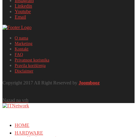
Instagram
Linkedin
Youtube
Email
O nama
Marketing
Kontakt
FAQ
Privatnost korisnika
Pravila korišćenja
Disclaimer
Copyright 2017 All Right Reserved by
Joombooz
Nazad na vrh
HOME
HARDWARE