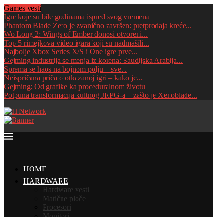
Games vesti
Igre koje su bile godinama ispred svog vremena
Phantom Blade Zero je zvanično završen: pretprodaja kreće...
Wo Long 2: Wings of Ember donosi otvoreni...
Top 5 rimejkova video igara koji su nadmašili...
Najbolje Xbox Series X/S i One igre prve...
Gejming industrija se menja iz korena: Saudijska Arabija...
Sprema se haos na bojnom polju – sve...
Neispričana priča o otkazanoj igri – kako je...
Gejming: Od grafike ka proceduralnom životu
Potpuna transformacija kultnog JRPG-a – zašto je Xenoblade...
HOME
HARDWARE
Hardware vesti
Matične ploče
Procesori
Monitori