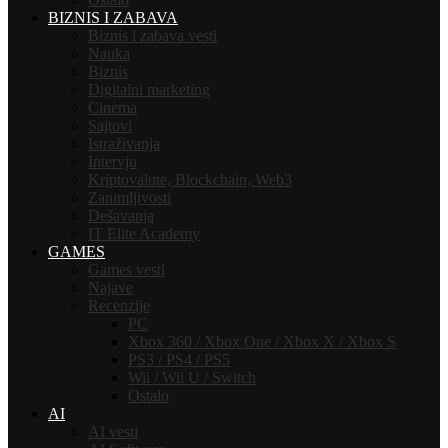
BIZNIS I ZABAVA
Biznis i zabava vesti
Nauka
Biznis
Digitalni marketing
Cinema
Sajtovi
Istraživanja
Intervju
Kriptovalute, Blockchain, Web3
Zanimljivosti
Dešavanja
IT Elite Academy
GAMES
Games vesti
Najave
Recenzije
PC
Xbox 360 / Xbox One / Xbox X / Xbox S
PS3 / PS4 / PS5
Wii / Wii U / Switch
Ostalo
AI
AI vesti