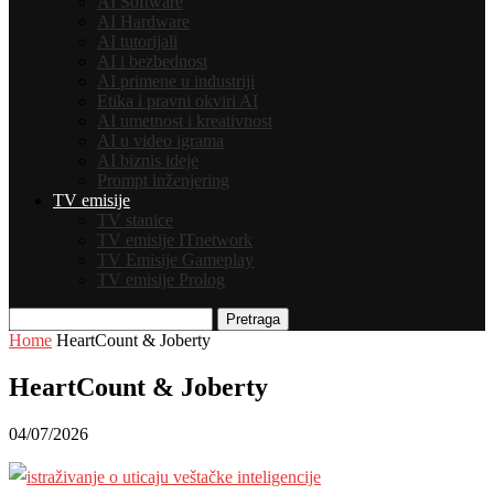
AI Software
AI Hardware
AI tutorijali
AI i bezbednost
AI primene u industriji
Etika i pravni okviri AI
AI umetnost i kreativnost
AI u video igrama
AI biznis ideje
Prompt inženjering
TV emisije
TV stanice
TV emisije ITnetwork
TV Emisije Gameplay
TV emisije Prolog
Pretraga
Home
HeartCount & Joberty
HeartCount & Joberty
04/07/2026