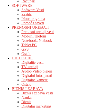
Računari
SOFTWARE
Software Vesti
Zaštita
Izbor programa
Pomoć i saveti
PRENOSNI UREĐAJI
Prenosni uređaji vesti
Mobilni telefoni
Notebook, Netbook
Tablet PC
GPS
Ostalo
DIGITALIJE
Digitalije vesti
TV uređaji
Audio-Video plejeri
Digitalni fotoaparati
Digitalne kamere
Ostalo
BIZNIS I ZABAVA
Biznis i zabava vesti
Nauka
Biznis
Digitalni marketing