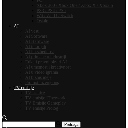
PC
Xbox 360 / Xbox One / Xbox X / Xbox S
PS3 / PS4 / PS5
Wii / Wii U / Switch
Ostalo
AI
AI vesti
AI Software
AI Hardware
AI tutorijali
AI i bezbednost
AI primene u industriji
Etika i pravni okviri AI
AI umetnost i kreativnost
AI u video igrama
AI biznis ideje
Prompt inženjering
TV emisije
TV stanice
TV emisije ITnetwork
TV Emisije Gameplay
TV emisije Prolog
Pretraga