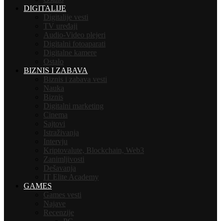
DIGITALIJE
Digitalije vesti
TV uređaji
Audio-Video plejeri
Digitalni fotoaparati
Digitalne kamere
Ostalo
BIZNIS I ZABAVA
Biznis i zabava vesti
Nauka
Biznis
Digitalni marketing
Cinema
Sajtovi
Istraživanja
Intervju
Kriptovalute, Blockchain, Web3
Zanimljivosti
Dešavanja
IT Elite Academy
GAMES
Games vesti
Najave
Recenzije