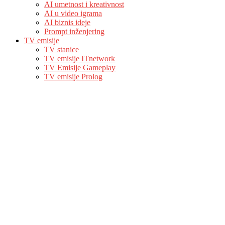
AI umetnost i kreativnost
AI u video igrama
AI biznis ideje
Prompt inženjering
TV emisije
TV stanice
TV emisije ITnetwork
TV Emisije Gameplay
TV emisije Prolog