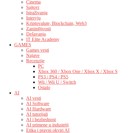
Cinema
Sajtovi
Istraživanja
Intervju
Kriptovalute, Blockchain, Web3
Zanimljivosti
Dešavanja
IT Elite Academy
GAMES
Games vesti
Najave
Recenzije
PC
Xbox 360 / Xbox One / Xbox X / Xbox S
PS3 / PS4 / PS5
Wii / Wii U / Switch
Ostalo
AI
AI vesti
AI Software
AI Hardware
AI tutorijali
AI i bezbednost
AI primene u industriji
Etika i pravni okviri AI