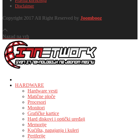
Pravila korišćenja
Disclaimer
Copyright 2017 All Right Reserved by
Joombooz
Nazad na vrh
HOME
HARDWARE
Hardware vesti
Matične ploče
Procesori
Monitori
Grafičke kartice
Hard diskovi i optički uređaji
Memorije
Kućišta, napajanja i kuleri
Periferije