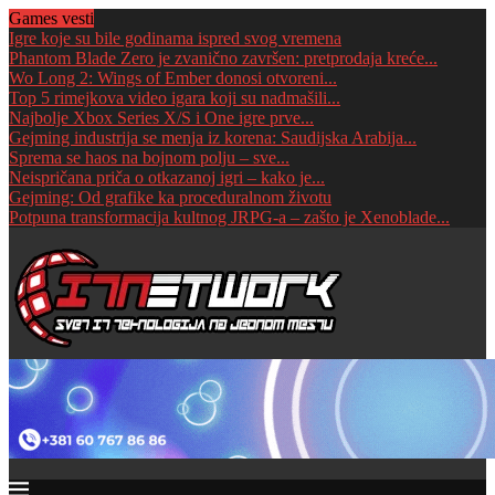
Games vesti
Igre koje su bile godinama ispred svog vremena
Phantom Blade Zero je zvanično završen: pretprodaja kreće...
Wo Long 2: Wings of Ember donosi otvoreni...
Top 5 rimejkova video igara koji su nadmašili...
Najbolje Xbox Series X/S i One igre prve...
Gejming industrija se menja iz korena: Saudijska Arabija...
Sprema se haos na bojnom polju – sve...
Neispričana priča o otkazanoj igri – kako je...
Gejming: Od grafike ka proceduralnom životu
Potpuna transformacija kultnog JRPG-a – zašto je Xenoblade...