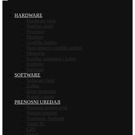
HOME
HARDWARE
Hardware vesti
Matične ploče
Procesori
Monitori
Grafičke kartice
Hard diskovi i optički uređaji
Memorije
Kućišta, napajanja i kuleri
Periferije
Računari
SOFTWARE
Software Vesti
Zaštita
Izbor programa
Pomoć i saveti
PRENOSNI UREĐAJI
Prenosni uređaji vesti
Mobilni telefoni
Notebook, Netbook
Tablet PC
GPS
Ostalo