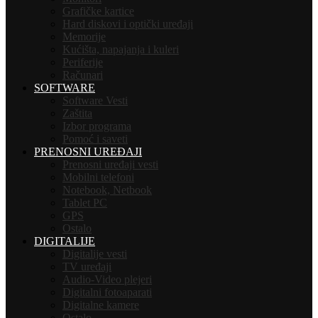
Grafičke kartice
Hard diskovi i optički uređaji
Memorije
Kućišta, napajanja i kuleri
Periferije
Računari
SOFTWARE
Software Vesti
Zaštita
Izbor programa
Pomoć i saveti
PRENOSNI UREĐAJI
Prenosni uređaji vesti
Mobilni telefoni
Notebook, Netbook
Tablet PC
GPS
Ostalo
DIGITALIJE
Digitalije vesti
TV uređaji
Audio-Video plejeri
Digitalni fotoaparati
Digitalne kamere
Ostalo