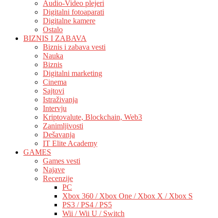
Audio-Video plejeri
Digitalni fotoaparati
Digitalne kamere
Ostalo
BIZNIS I ZABAVA
Biznis i zabava vesti
Nauka
Biznis
Digitalni marketing
Cinema
Sajtovi
Istraživanja
Intervju
Kriptovalute, Blockchain, Web3
Zanimljivosti
Dešavanja
IT Elite Academy
GAMES
Games vesti
Najave
Recenzije
PC
Xbox 360 / Xbox One / Xbox X / Xbox S
PS3 / PS4 / PS5
Wii / Wii U / Switch