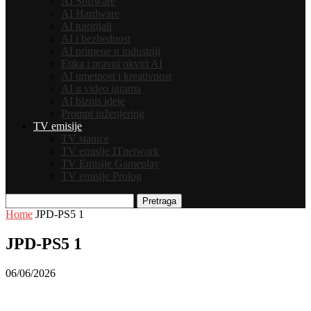
AI Software
AI Hardware
AI tutorijali
AI i bezbednost
AI primene u industriji
Etika i pravni okviri AI
AI umetnost i kreativnost
AI u video igrama
AI biznis ideje
Prompt inženjering
TV emisije
TV stanice
TV emisije ITnetwork
TV Emisije Gameplay
TV emisije Prolog
Pretraga
Home
JPD-PS5 1
JPD-PS5 1
06/06/2026