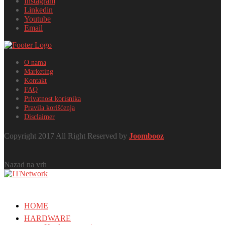
Instagram
Linkedin
Youtube
Email
O nama
Marketing
Kontakt
FAQ
Privatnost korisnika
Pravila korišćenja
Disclaimer
Copyright 2017 All Right Reserved by
Joombooz
Nazad na vrh
HOME
HARDWARE