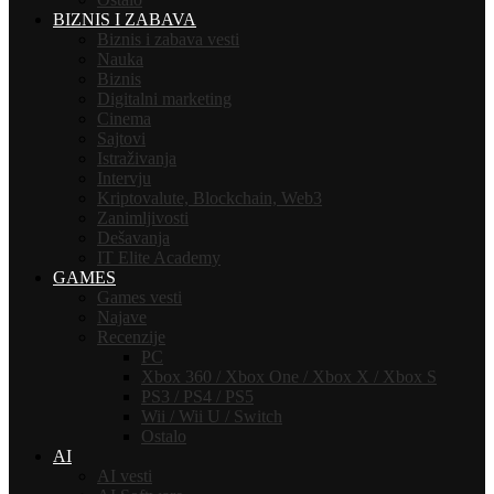
BIZNIS I ZABAVA
Biznis i zabava vesti
Nauka
Biznis
Digitalni marketing
Cinema
Sajtovi
Istraživanja
Intervju
Kriptovalute, Blockchain, Web3
Zanimljivosti
Dešavanja
IT Elite Academy
GAMES
Games vesti
Najave
Recenzije
PC
Xbox 360 / Xbox One / Xbox X / Xbox S
PS3 / PS4 / PS5
Wii / Wii U / Switch
Ostalo
AI
AI vesti