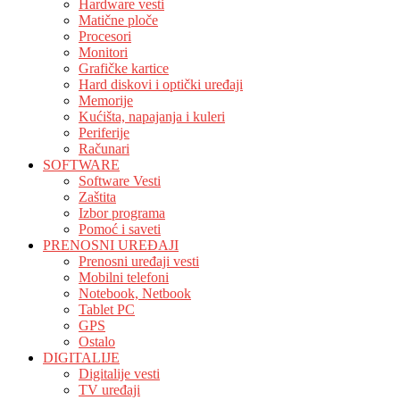
Hardware vesti
Matične ploče
Procesori
Monitori
Grafičke kartice
Hard diskovi i optički uređaji
Memorije
Kućišta, napajanja i kuleri
Periferije
Računari
SOFTWARE
Software Vesti
Zaštita
Izbor programa
Pomoć i saveti
PRENOSNI UREĐAJI
Prenosni uređaji vesti
Mobilni telefoni
Notebook, Netbook
Tablet PC
GPS
Ostalo
DIGITALIJE
Digitalije vesti
TV uređaji