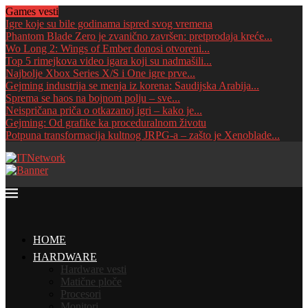
Games vesti
Igre koje su bile godinama ispred svog vremena
Phantom Blade Zero je zvanično završen: pretprodaja kreće...
Wo Long 2: Wings of Ember donosi otvoreni...
Top 5 rimejkova video igara koji su nadmašili...
Najbolje Xbox Series X/S i One igre prve...
Gejming industrija se menja iz korena: Saudijska Arabija...
Sprema se haos na bojnom polju – sve...
Neispričana priča o otkazanoj igri – kako je...
Gejming: Od grafike ka proceduralnom životu
Potpuna transformacija kultnog JRPG-a – zašto je Xenoblade...
HOME
HARDWARE
Hardware vesti
Matične ploče
Procesori
Monitori