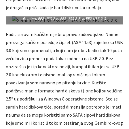
je drugačija priča kada je hard disk unutar uređaja.
Gembird EE2-U3S-2 vs EE2-U3S-2-R vs EE2-U3S-2-S
Raditi sa ovim kućištem je bilo pravo zadovoljstvo. Naime
pre svega kućište poseduje čipset (ASM1153) zajedno sa USB
3.0 koji smo spomenuli, a koji nam je obezbedio čak 10 puta
veću brzinu prenosa podataka u odnosu na USB 2.0. Bez
obzira što je tip konektora noviji, kompatibilan je i sa USB
2.0 konektorom te nismo imali ograničenja tokom
povezivanja sem naravno po pitanju brzine. Kućište
podržava manje formate hard diskova tj. one koji su veličine
2.5″ uz podršku i za Windows 8 operativne sisteme. Što se
samih hard diskova tiče, pored dimenzija potrebno je imati
na umu da se mogu koristiti samo SATA tipovi hard diskova
koje smo mi i koristili tokom testiranja ovog Gembird-ovog