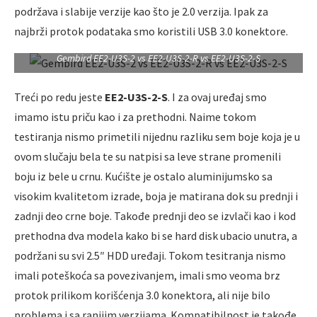
podržava i slabije verzije kao što je 2.0 verzija. Ipak za
najbrži protok podataka smo koristili USB 3.0 konektore.
Gembird EE2-U3S-2 vs EE2-U3S-2-R vs EE2-U3S-2-S
Treći po redu jeste
EE2-U3S-2-S
. I za ovaj uređaj smo
imamo istu priču kao i za prethodni. Naime tokom
testiranja nismo primetili nijednu razliku sem boje koja je u
ovom slučaju bela te su natpisi sa leve strane promenili
boju iz bele u crnu. Kućište je ostalo aluminijumsko sa
visokim kvalitetom izrade, boja je matirana dok su prednji i
zadnji deo crne boje. Takođe prednji deo se izvlači kao i kod
prethodna dva modela kako bi se hard disk ubacio unutra, a
podržani su svi 2.5″ HDD uređaji. Tokom tesitranja nismo
imali poteškoća sa povezivanjem, imali smo veoma brz
protok prilikom korišćenja 3.0 konektora, ali nije bilo
problema i sa ranijim verzijama. Kompatibilnost je takođe