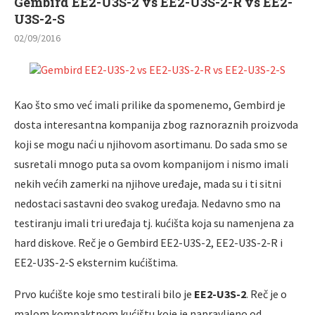
Gembird EE2-U3S-2 vs EE2-U3S-2-R vs EE2-
U3S-2-S
02/09/2016
Kao što smo već imali prilike da spomenemo, Gembird je
dosta interesantna kompanija zbog raznoraznih proizvoda
koji se mogu naći u njihovom asortimanu. Do sada smo se
susretali mnogo puta sa ovom kompanijom i nismo imali
nekih većih zamerki na njihove uređaje, mada su i ti sitni
nedostaci sastavni deo svakog uređaja. Nedavno smo na
testiranju imali tri uređaja tj. kućišta koja su namenjena za
hard diskove. Reč je o Gembird EE2-U3S-2, EE2-U3S-2-R i
EE2-U3S-2-S eksternim kućištima.
Prvo kućište koje smo testirali bilo je
EE2-U3S-2
. Reč je o
malom kompaktnom kućištu koje je napravljeno od