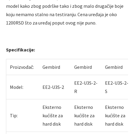
model kako zbog podrške tako i zbog malo drugačije boje
koju nemamo stalno na testiranju. Cena uređaja je oko
1200RSD što za uređaj poput ovog nije puno.
Specifikacije:
Proizvođač:
Gembird
Gembird
Gembird
EE2-U3S-2-
EE2-U3S-2-
Model:
EE2-U3S-2
R
S
Eksterno
Eksterno
Eksterno
Tip:
kućište za
kućište za
kućište za
hard disk
hard disk
hard disk