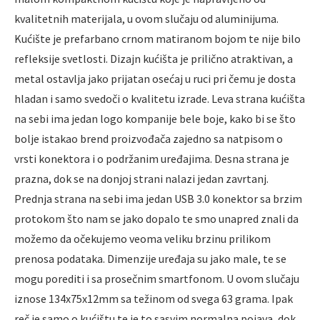
kvalitetnih materijala, u ovom slučaju od aluminijuma.
Kućište je prefarbano crnom matiranom bojom te nije bilo
refleksije svetlosti. Dizajn kućišta je prilično atraktivan, a
metal ostavlja jako prijatan osećaj u ruci pri čemu je dosta
hladan i samo svedoči o kvalitetu izrade. Leva strana kućišta
na sebi ima jedan logo kompanije bele boje, kako bi se što
bolje istakao brend proizvođača zajedno sa natpisom o
vrsti konektora i o podržanim uređajima. Desna strana je
prazna, dok se na donjoj strani nalazi jedan zavrtanj.
Prednja strana na sebi ima jedan USB 3.0 konektor sa brzim
protokom što nam se jako dopalo te smo unapred znali da
možemo da očekujemo veoma veliku brzinu prilikom
prenosa podataka. Dimenzije uređaja su jako male, te se
mogu porediti i sa prosečnim smartfonom. U ovom slučaju
iznose 134x75x12mm sa težinom od svega 63 grama. Ipak
reč je samo o kućištu te je to sasvim normalna pojava, dok