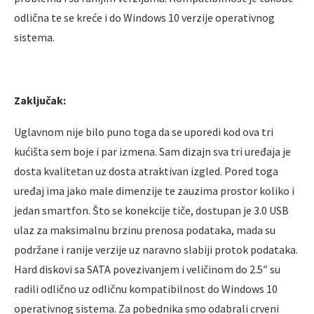
odlična te se kreće i do Windows 10 verzije operativnog
sistema.
Zaključak:
Uglavnom nije bilo puno toga da se uporedi kod ova tri
kućišta sem boje i par izmena. Sam dizajn sva tri uređaja je
dosta kvalitetan uz dosta atraktivan izgled. Pored toga
uređaj ima jako male dimenzije te zauzima prostor koliko i
jedan smartfon. Što se konekcije tiče, dostupan je 3.0 USB
ulaz za maksimalnu brzinu prenosa podataka, mada su
podržane i ranije verzije uz naravno slabiji protok podataka.
Hard diskovi sa SATA povezivanjem i veličinom do 2.5″ su
radili odlično uz odličnu kompatibilnost do Windows 10
operativnog sistema. Za pobednika smo odabrali crveni