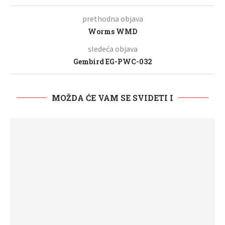
prethodna objava
Worms WMD
sledeća objava
Gembird EG-PWC-032
MOŽDA ĆE VAM SE SVIDETI I