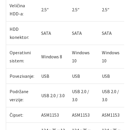
Veličina
2.5″
2.5″
2.5″
HDD-a:
HDD
SATA
SATA
SATA
konektor:
Operativni
Windows
Windows
Windows 8
sistem:
10
10
Povezivanje:
USB
USB
USB
Podržane
USB 2.0 /
USB 2.0 /
USB 2.0 / 3.0
verzije:
3.0
3.0
Čipset:
ASM1153
ASM1153
ASM1153