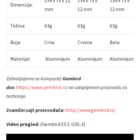
134 x 75 x 12
134 x 75 x
134 x 75 x
Dimenzije:
mm
12 mm
12 mm
Težina:
63g
63g
63g
Boja:
Crna
Crvena
Bela
Materijal:
Aluminijum
Aluminijum
Aluminijum
Zahvaljujemo se kompaniji
Gembird
doo
(
https://www.gembird.rs
) na ustupljenom proizvodu za
testiranje.
Zvanični sajt proizvođača:
http://www.gembird.rs/
Video pregled:
(Gembird EE2-U3S-2)