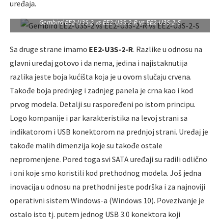
uređaja.
Gembird EE2-U3S-2 vs EE2-U3S-2-R vs EE2-U3S-2-S
Sa druge strane imamo
EE2-U3S-2-R
. Razlike u odnosu na
glavni uređaj gotovo i da nema, jedina i najistaknutija
razlika jeste boja kućišta koja je u ovom slučaju crvena.
Takođe boja prednjeg i zadnjeg panela je crna kao i kod
prvog modela. Detalji su raspoređeni po istom principu.
Logo kompanije i par karakteristika na levoj strani sa
indikatorom i USB konektorom na prednjoj strani. Uređaj je
takođe malih dimenzija koje su takođe ostale
nepromenjene. Pored toga svi SATA uređaji su radili odlično
i oni koje smo koristili kod prethodnog modela. Još jedna
inovacija u odnosu na prethodni jeste podrška i za najnoviji
operativni sistem Windows-a (Windows 10). Povezivanje je
ostalo isto tj. putem jednog USB 3.0 konektora koji