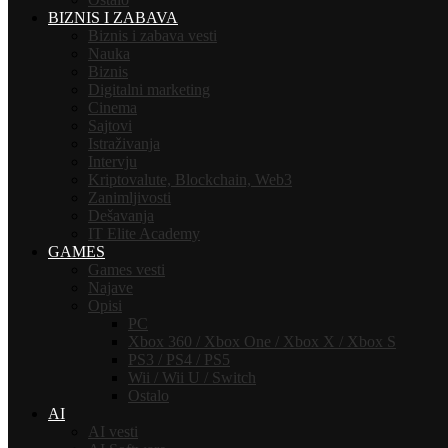
BIZNIS I ZABAVA
Biznis i zabava vesti
Nauka
Biznis
Digitalni marketing
Cinema
Sajtovi
Istraživanja
Intervju
Kriptovalute, Blockchain, Web3
Zanimljivosti
Dešavanja
IT Elite Academy
GAMES
Games vesti
Najave
Opisi
PC
Xbox 360 / Xbox One / Xbox X / Xbox S
PS3 / PS4 / PS5
Wii / Wii U / Switch
Ostalo
AI
AI vesti