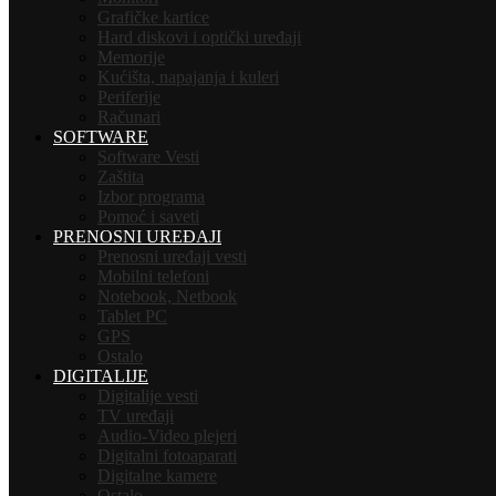
Grafičke kartice
Hard diskovi i optički uređaji
Memorije
Kućišta, napajanja i kuleri
Periferije
Računari
SOFTWARE
Software Vesti
Zaštita
Izbor programa
Pomoć i saveti
PRENOSNI UREĐAJI
Prenosni uređaji vesti
Mobilni telefoni
Notebook, Netbook
Tablet PC
GPS
Ostalo
DIGITALIJE
Digitalije vesti
TV uređaji
Audio-Video plejeri
Digitalni fotoaparati
Digitalne kamere
Ostalo