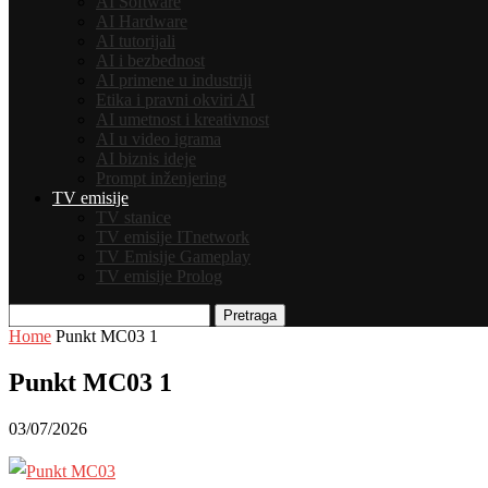
AI Software
AI Hardware
AI tutorijali
AI i bezbednost
AI primene u industriji
Etika i pravni okviri AI
AI umetnost i kreativnost
AI u video igrama
AI biznis ideje
Prompt inženjering
TV emisije
TV stanice
TV emisije ITnetwork
TV Emisije Gameplay
TV emisije Prolog
Pretraga
Home
Punkt MC03 1
Punkt MC03 1
03/07/2026