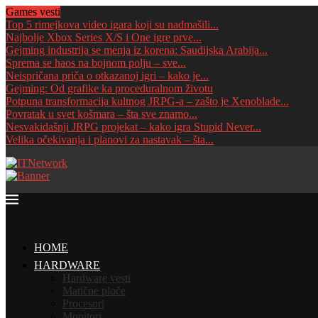
Games vesti
Top 5 rimejkova video igara koji su nadmašili...
Najbolje Xbox Series X/S i One igre prve...
Gejming industrija se menja iz korena: Saudijska Arabija...
Sprema se haos na bojnom polju – sve...
Neispričana priča o otkazanoj igri – kako je...
Gejming: Od grafike ka proceduralnom životu
Potpuna transformacija kultnog JRPG-a – zašto je Xenoblade...
Povratak u svet košmara – šta sve znamo...
Nesvakidašnji JRPG projekat – kako igra Stupid Never...
Velika očekivanja i planovi za nastavak – šta...
HOME
HARDWARE
Hardware vesti
Matične ploče
Procesori
Monitori