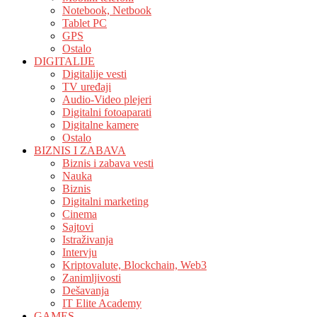
Notebook, Netbook
Tablet PC
GPS
Ostalo
DIGITALIJE
Digitalije vesti
TV uređaji
Audio-Video plejeri
Digitalni fotoaparati
Digitalne kamere
Ostalo
BIZNIS I ZABAVA
Biznis i zabava vesti
Nauka
Biznis
Digitalni marketing
Cinema
Sajtovi
Istraživanja
Intervju
Kriptovalute, Blockchain, Web3
Zanimljivosti
Dešavanja
IT Elite Academy
GAMES