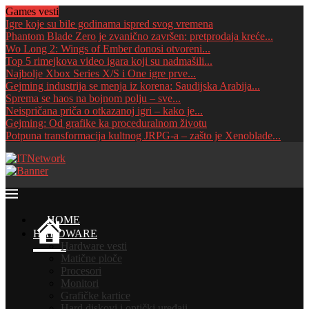
Games vesti
Igre koje su bile godinama ispred svog vremena
Phantom Blade Zero je zvanično završen: pretprodaja kreće...
Wo Long 2: Wings of Ember donosi otvoreni...
Top 5 rimejkova video igara koji su nadmašili...
Najbolje Xbox Series X/S i One igre prve...
Gejming industrija se menja iz korena: Saudijska Arabija...
Sprema se haos na bojnom polju – sve...
Neispričana priča o otkazanoj igri – kako je...
Gejming: Od grafike ka proceduralnom životu
Potpuna transformacija kultnog JRPG-a – zašto je Xenoblade...
HOME
HARDWARE
Hardware vesti
Matične ploče
Procesori
Monitori
Grafičke kartice
Hard diskovi i optički uređaji