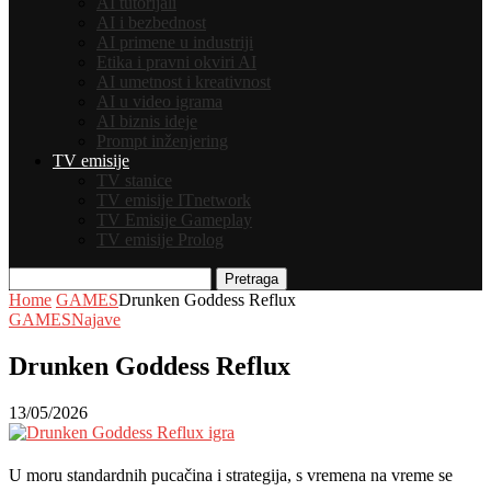
AI tutorijali
AI i bezbednost
AI primene u industriji
Etika i pravni okviri AI
AI umetnost i kreativnost
AI u video igrama
AI biznis ideje
Prompt inženjering
TV emisije
TV stanice
TV emisije ITnetwork
TV Emisije Gameplay
TV emisije Prolog
Pretraga
Home
GAMES
Drunken Goddess Reflux
GAMES
Najave
Drunken Goddess Reflux
13/05/2026
U moru standardnih pucačina i strategija, s vremena na vreme se