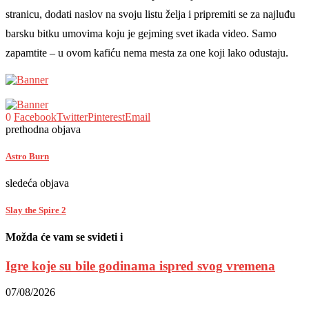
stranicu, dodati naslov na svoju listu želja i pripremiti se za najluđu
barsku bitku umovima koju je gejming svet ikada video. Samo
zapamtite – u ovom kafiću nema mesta za one koji lako odustaju.
0
Facebook
Twitter
Pinterest
Email
prethodna objava
Astro Burn
sledeća objava
Slay the Spire 2
Možda će vam se svideti i
Igre koje su bile godinama ispred svog vremena
07/08/2026