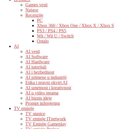
Games vesti
Najave
Recenzije
PC
Xbox 360 / Xbox One / Xbox X / Xbox S
PS3 / PS4 / PS5
Wii / Wii U / Switch
Ostalo
AI
AI vesti
AI Software
AI Hardware
AI tutorijali
AI i bezbednost
AI primene u industriji
Etika i pravni okviri AI
AI umetnost i kreativnost
AI u video igrama
AI biznis ideje
Prompt inženjering
TV emisije
TV stanice
TV emisije ITnetwork
TV Emisije Gameplay