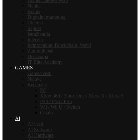
Biznis i zabava vesti
Nauka
Biznis
Digitalni marketing
Cinema
Sajtovi
Istraživanja
Intervju
Kriptovalute, Blockchain, Web3
Zanimljivosti
Dešavanja
IT Elite Academy
GAMES
Games vesti
Najave
Recenzije
PC
Xbox 360 / Xbox One / Xbox X / Xbox S
PS3 / PS4 / PS5
Wii / Wii U / Switch
Ostalo
AI
AI vesti
AI Software
AI Hardware