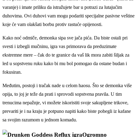
varanje) i imate priliku da istražujete bar u potrazi za lutajućim
duhovima. Ovi duhovi vam mogu podariti specijalne pasivne veštine
koje će vam olakšati borbu protiv rastuće opijenosti.
Kako noć odmiče, demonka sipa sve jača pića. Da biste ostali pri
svesti i izbegli mučninu, igra vas primorava da preduzimate
ekstremne mere – čak do te granice da vaš lik mora zabiti šiljak za
led u sopstvenu ruku kako bi mu bol pomogao da ostane budan i
fokusiran.
Međutim, postoji i tračak nade u celom haosu. Što se demonka više
opija, to joj je teže da prati i sprovodi sopstvena pravila. U tim
trenucima nepažnje, vi možete iskoristiti svoje sakupljene trikove,
prevariti je i na kraju je potpuno napiti kako biste pobegli iz kafane
sa svojim razumom u jednom komadu.
Ogromno