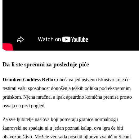
Da li ste spremni za poslednje piće
Drunken Goddess Reflux
obećava jedinstveno iskustvo koje će
testirati vašu sposobnost donošenja teških odluka pod ekstremnim
pritiskom. Njena mračna, a ipak apsurdno komična premisa prosto
osvaja na prvi pogled.
Za sve ljubitelje naslova koji pomeraju granice normalnog i
žanrovski ne spadaju ni u jedan poznati kalup, ova igra će biti
obavezno štivo. Možete već sada posetiti njihovu zvaničnu Steam