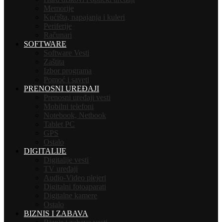
Memorije
Kućišta, napajanja i kuleri
Periferije
Računari
SOFTWARE
Software Vesti
Zaštita
Izbor programa
Pomoć i saveti
PRENOSNI UREĐAJI
Prenosni uređaji vesti
Mobilni telefoni
Notebook, Netbook
Tablet PC
GPS
Ostalo
DIGITALIJE
Digitalije vesti
TV uređaji
Audio-Video plejeri
Digitalni fotoaparati
Digitalne kamere
Ostalo
BIZNIS I ZABAVA