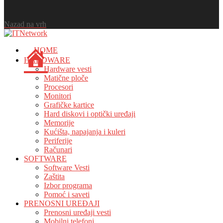
Nazad na vrh
HOME
HARDWARE
Hardware vesti
Matične ploče
Procesori
Monitori
Grafičke kartice
Hard diskovi i optički uređaji
Memorije
Kućišta, napajanja i kuleri
Periferije
Računari
SOFTWARE
Software Vesti
Zaštita
Izbor programa
Pomoć i saveti
PRENOSNI UREĐAJI
Prenosni uređaji vesti
Mobilni telefoni