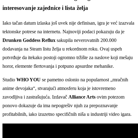
interesovanje zajednice i lista želja
Iako tačan datum izlaska još uvek nije definisan, igra je već izazvala
tektonske potrese na internetu. Najnoviji podaci pokazuju da je
Drunken Goddess Reflux
sakupila neverovatnih 200.000
dodavanja na Steam listu želja u rekordnom roku. Ovaj uspeh
potvrđuje da itekako postoji ogromno tržište za naslove koji mešaju
horor, elemente flertovanja i potpuno apsurdne mehanike.
Studio
WHO YOU
se pametno oslonio na popularnost „mračnih
anime devojaka“, stvarajući atmosferu koja je istovremeno
zavodljiva i zastrašujuća. Izdavač
Alliance Arts
ovim potezom
ponovo dokazuje da ima nepogrešiv njuh za prepoznavanje
profitabilnih, iako izuzetno specifičnih niša u industriji video igara.