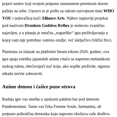
pojavi naslov koji svojom potpuno sumanutom premisom skrene
pažnju na sebe. Upravo to je pošlo za rukom razvojnom timu
WHO
YOU
i izdavačkoj kući
Alliance Arts
. Njihov najnoviji projekat
pod nazivom
Drunken Goddess Reflux
je nedavno zvanično
najavljen, a u pitanju je mračna „roguelike“ igra preživljavanja u
kojoj vam nije potrebno vatreno oružje, već isključivo čelični živci.
Planirana za izlazak na platformi Steam tokom 2026. godine, ova
igra spaja estetiku japanskih anime crtaća sa napetom mehanikom
ruskog ruleta, obećavajući noć koju, ako uopšte preživite, sigurno
nikada nećete zaboraviti.
Anime demon i čašice pune otrova
Radnja igre vas smešta u opskurni pakleni bar pod imenom
Pandemonium. Tamo vas čeka Femme Soule, šarmantna, ali
potpuno psihotična demonka koja naprosto obožava vaše društvo.