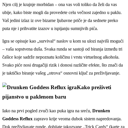
Njen cilj je krajnje morbidan – ona vas voli toliko da želi da vas
ubije, kako biste mogli da provedete celu večnost zajedno u paklu.
Vaš jedini izlaz iz ove bizarne ljubavne priče je da sednete preko
puta nje i prihvatite izazov u ispijanju sumnjivih pića.
Igra se opisuje kao „survival“ naslov u kom su ulozi najviši mogući
– vaša sopstvena duša. Svaka runda se sastoji od biranja između tri
čašice koje sadrže nepoznatu količinu i vrstu virtuelnog alkohola.
Svako piće nosi drugačiji rizik i donosi različite efekte, što znači da
je taktičko biranje vašeg „otrova“ osnovni ključ za preživljavanje.
Kako preživeti
pijanstvo u paklenom baru
Iako na prvi pogled zvuči kao puka igra na sreću,
Drunken
Goddess Reflux
zapravo krije veoma dubok sistem napredovanja.
Dok preživljavate runde, dobijate takozvane „Trick Cards“ (karte za