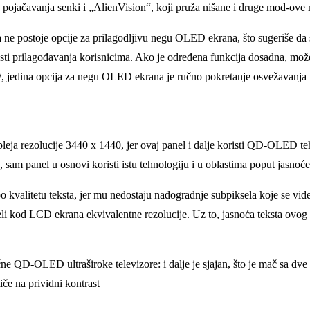
je pojačavanja senki i „AlienVision“, koji pruža nišane i druge mod-ove
da ne postoje opcije za prilagodlјivu negu OLED ekrana, što sugeriše d
 prilagođavanja korisnicima. Ako je određena funkcija dosadna, možete
 jedina opcija za negu OLED ekrana je ručno pokretanje osvežavanja 
leja rezolucije 3440 x 1440, jer ovaj panel i dalјe koristi QD-OLED t
am panel u osnovi koristi istu tehnologiju i u oblastima poput jasnoće 
 kvalitetu teksta, jer mu nedostaju nadogradnje subpiksela koje se vi
 videli kod LCD ekrana ekvivalentne rezolucije. Uz to, jasnoća teksta o
 QD-OLED ultraširoke televizore: i dalјe je sjajan, što je mač sa dve 
iče na prividni kontrast