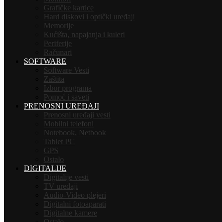
Grafičke kartice
Hard diskovi i optički uređaji
Memorije
Kućišta, napajanja i kuleri
Periferije
Računari
SOFTWARE
Software Vesti
Zaštita
Izbor programa
Pomoć i saveti
PRENOSNI UREĐAJI
Prenosni uređaji vesti
Mobilni telefoni
Notebook, Netbook
Tablet PC
GPS
Ostalo
DIGITALIJE
Digitalije vesti
TV uređaji
Audio-Video plejeri
Digitalni fotoaparati
Digitalne kamere
Ostalo