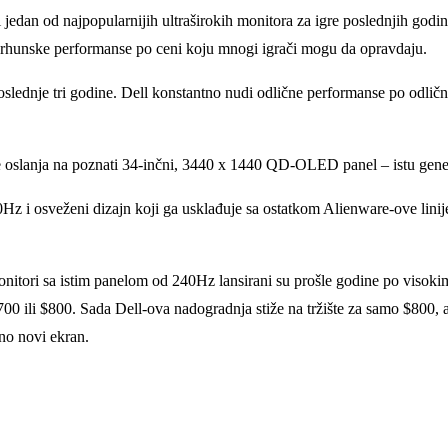
edan od najpopularnijih ultraširokih monitora za igre poslednjih god
i vrhunske performanse po ceni koju mnogi igrači mogu da opravdaju.
lednje tri godine. Dell konstantno nudi odlične performanse po odličnoj
oslanja na poznati 34-inčni, 3440 x 1440 QD-OLED panel – istu genera
Hz i osveženi dizajn koji ga usklađuje sa ostatkom Alienware-ove lini
monitori sa istim panelom od 240Hz lansirani su prošle godine po visok
 ili $800. Sada Dell-ova nadogradnja stiže na tržište za samo $800, a 
no novi ekran.