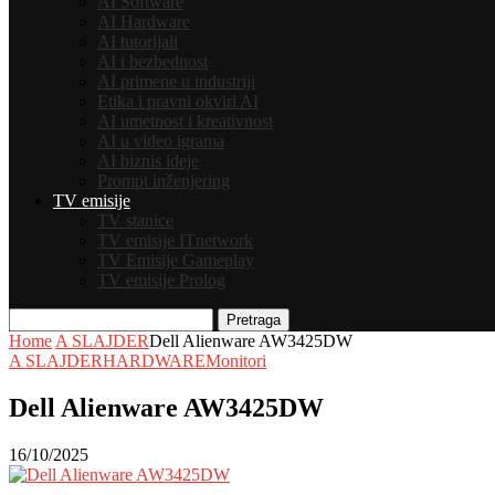
AI Software
AI Hardware
AI tutorijali
AI i bezbednost
AI primene u industriji
Etika i pravni okviri AI
AI umetnost i kreativnost
AI u video igrama
AI biznis ideje
Prompt inženjering
TV emisije
TV stanice
TV emisije ITnetwork
TV Emisije Gameplay
TV emisije Prolog
Pretraga
Home
A SLAJDER
Dell Alienware AW3425DW
A SLAJDER
HARDWARE
Monitori
Dell Alienware AW3425DW
16/10/2025