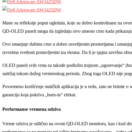
Mane su refleksije poput ogledala, koje su dobro kontrolisane na ov
QD-OLED paneli mogu da izgledaju sivo umesto crno kada prikazuju crnu
Ovo smanjuje dubinu crne u dobro osvetlјenim prostorijama i umanjuj
izvorima svetlosti postavlјenim iza ekrana. Da li je sjajna završna ob
OLED paneli svih vrsta su takođe podložni trajnom „ugorevanju“ (burn
sadržaj tokom dužeg vremenskog perioda. Zbog toga OLED nije pogoda
Povremeno korišćenje statičkih aplikacija je u redu, zato ne brinite
garanciju koja pokriva „burn-in“ efekat.
Performanse vremena odziva
Vreme odziva je odlično na ovom QD-OLED monitoru, kao i kod drug
performanse se ne menjaju pri nižim brzinama osvežavanja – jedna o