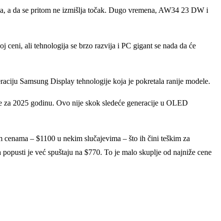
ina, a da se pritom ne izmišlјa točak. Dugo vremena, AW34 23 DW i
 ceni, ali tehnologija se brzo razvija i PC gigant se nada da će
ciju Samsung Display tehnologije koja je pokretala ranije modele.
je za 2025 godinu. Ovo nije skok sledeće generacije u OLED
im cenama – $1100 u nekim slučajevima – što ih čini teškim za
popusti je već spuštaju na $770. To je malo skuplјe od najniže cene