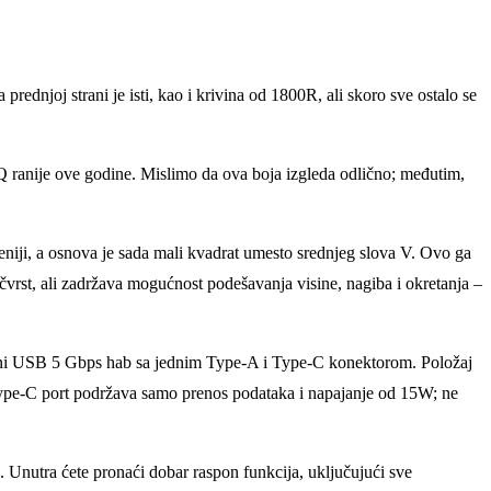
njoj strani je isti, kao i krivina od 1800R, ali skoro sve ostalo se
Q ranije ove godine. Mislimo da ova boja izgleda odlično; međutim,
lјeniji, a osnova je sada mali kvadrat umesto srednjeg slova V. Ovo ga
o čvrst, ali zadržava mogućnost podešavanja visine, nagiba i okretanja –
rtni USB 5 Gbps hab sa jednim Type-A i Type-C konektorom. Položaj
. Type-C port podržava samo prenos podataka i napajanje od 15W; ne
nutra ćete pronaći dobar raspon funkcija, uklјučujući sve