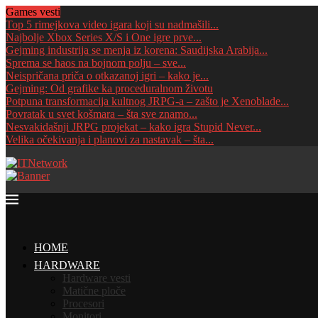
Games vesti
Top 5 rimejkova video igara koji su nadmašili...
Najbolje Xbox Series X/S i One igre prve...
Gejming industrija se menja iz korena: Saudijska Arabija...
Sprema se haos na bojnom polju – sve...
Neispričana priča o otkazanoj igri – kako je...
Gejming: Od grafike ka proceduralnom životu
Potpuna transformacija kultnog JRPG-a – zašto je Xenoblade...
Povratak u svet košmara – šta sve znamo...
Nesvakidašnji JRPG projekat – kako igra Stupid Never...
Velika očekivanja i planovi za nastavak – šta...
HOME
HARDWARE
Hardware vesti
Matične ploče
Procesori
Monitori