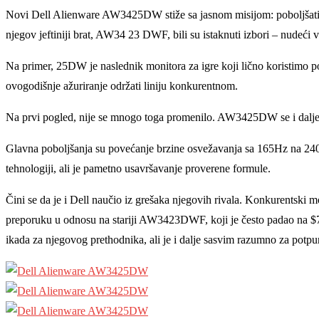
Novi Dell Alienware AW3425DW stiže sa jasnom misijom: pobolјšati j
njegov jeftiniji brat, AW34 23 DWF, bili su istaknuti izbori – nudeć
Na primer, 25DW je naslednik monitora za igre koji lično koristimo pos
ovogodišnje ažuriranje održati liniju konkurentnom.
Na prvi pogled, nije se mnogo toga promenilo. AW3425DW se i dalјe 
Glavna pobolјšanja su povećanje brzine osvežavanja sa 165Hz na 240
tehnologiji, ali je pametno usavršavanje proverene formule.
Čini se da je i Dell naučio iz grešaka njegovih rivala. Konkurentski 
preporuku u odnosu na stariji AW3423DWF, koji je često padao na $700
ikada za njegovog prethodnika, ali je i dalјe sasvim razumno za potpu