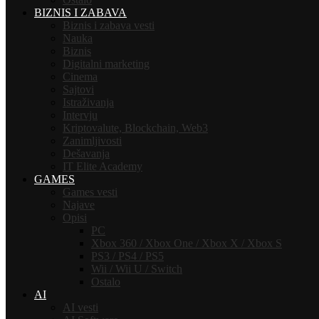
BIZNIS I ZABAVA
Biznis i zabava vesti
Nauka
Biznis
Digitalni marketing
Cinema
Sajtovi
Istraživanja
Intervju
Kriptovalute, Blockchain, Web3
Zanimljivosti
Dešavanja
IT Elite Academy
GAMES
Games vesti
Najave
Opisi
PC
Xbox 360 / Xbox One / Xbox X / Xbox S
PS3 / PS4 / PS5
Wii / Wii U / Switch
Ostalo
AI
AI vesti