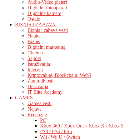
Audio-Video plejeri
Digitalni fotoaparati
Digitalne kamere
Ostalo
BIZNIS I ZABAVA
Biznis i zabava vesti
Nauka
Biznis
Digitalni marketing
Cinema
Sajtovi
Istraživanja
Intervju
Kriptovalute, Blockchain, Web3
Zanimljivosti
Dešavanja
IT Elite Academy
GAMES
Games vesti
Najave
Recenzije
PC
Xbox 360 / Xbox One / Xbox X / Xbox S
PS3 / PS4 / PS5
Wii / Wii U / Switch