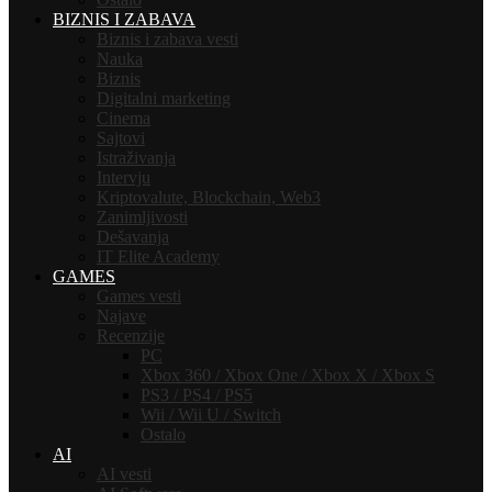
BIZNIS I ZABAVA
Biznis i zabava vesti
Nauka
Biznis
Digitalni marketing
Cinema
Sajtovi
Istraživanja
Intervju
Kriptovalute, Blockchain, Web3
Zanimljivosti
Dešavanja
IT Elite Academy
GAMES
Games vesti
Najave
Recenzije
PC
Xbox 360 / Xbox One / Xbox X / Xbox S
PS3 / PS4 / PS5
Wii / Wii U / Switch
Ostalo
AI
AI vesti