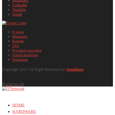
Instagram
Linkedin
Youtube
Email
O nama
Marketing
Kontakt
FAQ
Privatnost korisnika
Pravila korišćenja
Disclaimer
Copyright 2017 All Right Reserved by
Joombooz
Nazad na vrh
HOME
HARDWARE