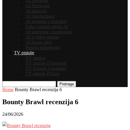
AI Software
AI Hardware
AI tutorijali
AI i bezbednost
AI primene u industriji
Etika i pravni okviri AI
AI umetnost i kreativnost
AI u video igrama
AI biznis ideje
Prompt inženjering
TV emisije
TV stanice
TV emisije ITnetwork
TV Emisije Gameplay
TV emisije Prolog
Pretraga
Home
Bounty Brawl recenzija 6
Bounty Brawl recenzija 6
24/06/2026