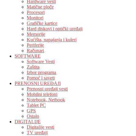
Hardware vesti
Matične ploče
Procesori
Monitori
Grafičke kartice
Hard diskovi i optički uređaji
Memorije
Kućišta, napajanja i kuleri
Periferije
Računari
SOFTWARE
Software Vesti
Zaštita
Izbor programa
Pomoć i saveti
PRENOSNI UREĐAJI
Prenosni uređaji vesti
Mobilni telefoni
Notebook, Netbook
Tablet PC
GPS
Ostalo
DIGITALIJE
Digitalije vesti
TV uređaji