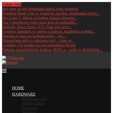
Games vesti
Igre koje su bile godinama ispred svog vremena
Phantom Blade Zero je zvanično završen: pretprodaja kreće...
Wo Long 2: Wings of Ember donosi otvoreni...
Top 5 rimejkova video igara koji su nadmašili...
Najbolje Xbox Series X/S i One igre prve...
Gejming industrija se menja iz korena: Saudijska Arabija...
Sprema se haos na bojnom polju – sve...
Neispričana priča o otkazanoj igri – kako je...
Gejming: Od grafike ka proceduralnom životu
Potpuna transformacija kultnog JRPG-a – zašto je Xenoblade...
HOME
HARDWARE
Hardware vesti
Matične ploče
Procesori
Monitori