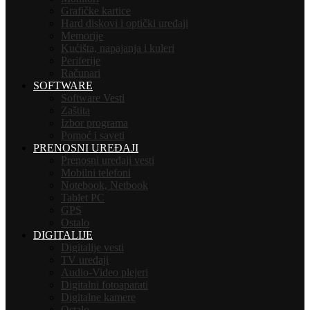
Grafičke kartice
Hard diskovi i optički uređaji
Memorije
Kućišta, napajanja i kuleri
Periferije
Računari
SOFTWARE
Software Vesti
Zaštita
Izbor programa
Pomoć i saveti
PRENOSNI UREĐAJI
Prenosni uređaji vesti
Mobilni telefoni
Notebook, Netbook
Tablet PC
GPS
Ostalo
DIGITALIJE
Digitalije vesti
TV uređaji
Audio-Video plejeri
Digitalni fotoaparati
Digitalne kamere
Ostalo