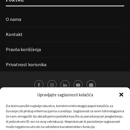
O nama
Kontakt
Pravila korišćenja
Privatnost korisnika
Upravljajte saglasnosti kolačića
Da bismo pružili najbolje iskustvo, koristimo tehnologije poput kolačića za
čuvanje i/ili pristup informacijama o uređaju. Saglasnost sa ovim tehnologijama
će nam omogućiti da obrađujemo podatke kao što su ponašanje pri pregledanju
ili jedinstveni ID-ovi na ovoj veb lokaciji. Nepristanak ili povlačenje saglasnosti
može negativno uticati na određene karakteristike i funkcije.