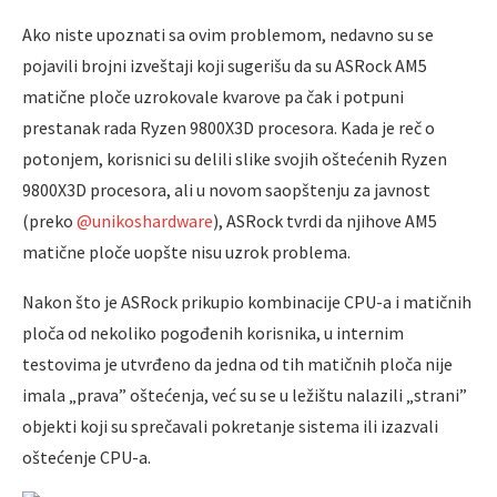
Ako niste upoznati sa ovim problemom, nedavno su se
pojavili brojni izveštaji koji sugerišu da su ASRock AM5
matične ploče uzrokovale kvarove pa čak i potpuni
prestanak rada Ryzen 9800X3D procesora. Kada je reč o
potonjem, korisnici su delili slike svojih oštećenih Ryzen
9800X3D procesora, ali u novom saopštenju za javnost
(preko
@unikoshardware
), ASRock tvrdi da njihove AM5
matične ploče uopšte nisu uzrok problema.
Nakon što je ASRock prikupio kombinacije CPU-a i matičnih
ploča od nekoliko pogođenih korisnika, u internim
testovima je utvrđeno da jedna od tih matičnih ploča nije
imala „prava” oštećenja, već su se u ležištu nalazili „strani”
objekti koji su sprečavali pokretanje sistema ili izazvali
oštećenje CPU-a.