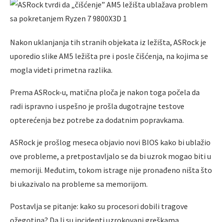
Nakon uklanjanja tih stranih objekata iz ležišta, ASRock je
uporedio slike AM5 ležišta pre i posle čišćenja, na kojima se
mogla videti primetna razlika.
Prema ASRock-u, matična ploča je nakon toga počela da
radi ispravno i uspešno je prošla dugotrajne testove
opterećenja bez potrebe za dodatnim popravkama.
ASRock je prošlog meseca objavio novi BIOS kako bi ublažio
ove probleme, a pretpostavljalo se da bi uzrok mogao biti u
memoriji. Međutim, tokom istrage nije pronađeno ništa što
bi ukazivalo na probleme sa memorijom.
Postavlja se pitanje: kako su procesori dobili tragove
ožegotina? Da li su incidenti uzrokovani greškama