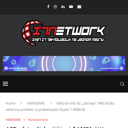
Home
HARDWARE
ASRock tvrdi da „čišćenje” AM5 ležišta
ublažava problem sa pokretanjem Ryzen 7 9800X3D
HARDWARE
Hardware vesti