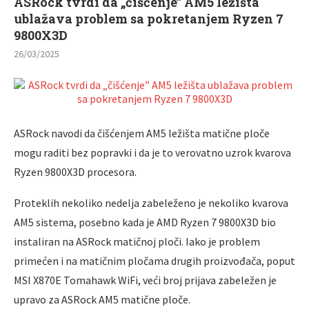
ASRock tvrdi da „čišćenje” AM5 ležišta
ublažava problem sa pokretanjem Ryzen 7
9800X3D
26/03/2025
ASRock navodi da čišćenjem AM5 ležišta matične ploče
mogu raditi bez popravki i da je to verovatno uzrok kvarova
Ryzen 9800X3D procesora.
Proteklih nekoliko nedelja zabeleženo je nekoliko kvarova
AM5 sistema, posebno kada je AMD Ryzen 7 9800X3D bio
instaliran na ASRock matičnoj ploči. Iako je problem
primećen i na matičnim pločama drugih proizvođača, poput
MSI X870E Tomahawk WiFi, veći broj prijava zabeležen je
upravo za ASRock AM5 matične ploče.