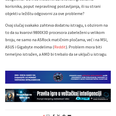
korisnika, poput nepravilnog postavljanja, ili su strani
objekti u ležištu odgovorni za ove probleme?
Ovaj slučaj svakako zahteva dodatnu istragu, s obzirom na
to da su kvarovi 9800X3D procesora zabeleženi u velikom
broju, ne samo na ASRock matičnim pločama, već i na MSI,
ASUS i Gigabyte modelima (
Reddit
). Problem mora biti
temeljno istražen, a AMD bi trebalo da se uključi u istragu.