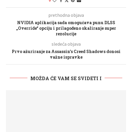
0
prethodna objava
NVIDIA aplikacija sada omogućava punu DLSS
„Override“ opciju i prilagođeno skaliranje super
rezolucije
sledeća objava
Prvo ažuriranje za Assassin’s Creed Shadows donosi
važne ispravke
MOŽDA ĆE VAM SE SVIDETI I