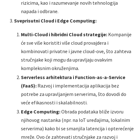
rizicima, kao i razumevanje novih tehnologija
napada i odbrane.
Sveprisutni Cloud i Edge Computing:
Multi-Cloud i hibridni Cloud strategije:
Kompanije
će sve više koristiti više cloud provajdera i
kombinovati privatne i javne cloud-ove, što zahteva
stručnjake koji mogu da upravljaju ovakvim
kompleksnim okruženjima.
Serverless arhitektura i Function-as-a-Service
(FaaS):
Razvoj i implementacija aplikacija bez
potrebe za upravljanjem serverima, što dovodi do
veće efikasnosti i skalabilnosti.
Edge Computing:
Obrada podataka bliže izvoru
njihovog nastanka (npr. na IoT uređajima, lokalnim
serverima) kako bi se smanjila latencija i opterećenje
mreže. Ovo će zahtevati stručnjake za razvoj i