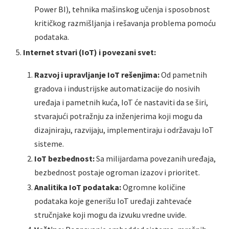
Power BI), tehnika mašinskog učenja i sposobnost
kritičkog razmišljanja i rešavanja problema pomoću
podataka.
Internet stvari (IoT) i povezani svet:
Razvoj i upravljanje IoT rešenjima:
Od pametnih
gradova i industrijske automatizacije do nosivih
uređaja i pametnih kuća, IoT će nastaviti da se širi,
stvarajući potražnju za inženjerima koji mogu da
dizajniraju, razvijaju, implementiraju i održavaju IoT
sisteme.
IoT bezbednost:
Sa milijardama povezanih uređaja,
bezbednost postaje ogroman izazov i prioritet.
Analitika IoT podataka:
Ogromne količine
podataka koje generišu IoT uređaji zahtevaće
stručnjake koji mogu da izvuku vredne uvide.