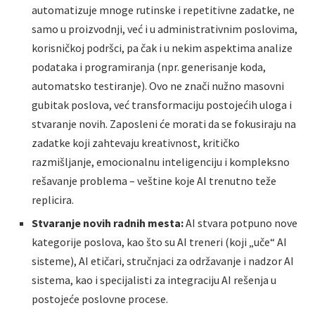
automatizuje mnoge rutinske i repetitivne zadatke, ne
samo u proizvodnji, već i u administrativnim poslovima,
korisničkoj podršci, pa čak i u nekim aspektima analize
podataka i programiranja (npr. generisanje koda,
automatsko testiranje). Ovo ne znači nužno masovni
gubitak poslova, već transformaciju postojećih uloga i
stvaranje novih. Zaposleni će morati da se fokusiraju na
zadatke koji zahtevaju kreativnost, kritičko
razmišljanje, emocionalnu inteligenciju i kompleksno
rešavanje problema – veštine koje AI trenutno teže
replicira.
Stvaranje novih radnih mesta:
AI stvara potpuno nove
kategorije poslova, kao što su AI treneri (koji „uče“ AI
sisteme), AI etičari, stručnjaci za održavanje i nadzor AI
sistema, kao i specijalisti za integraciju AI rešenja u
postojeće poslovne procese.