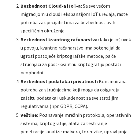
Bezbednost Cloud-a i IoT-a:
Sa sve većom
migracijom u cloud i ekspanzijom IoT uređaja, raste
potreba za specijalistima za bezbednost ovih
specifičnih okruženja.
Bezbednost kvantnog računarstva:
Iako je još uvek
u povoju, kvantno računarstvo ima potencijal da
ugrozi postojeće kriptografske metode, pa će
stručnjaci za post-kvantnu kriptografiju postati
neophodni.
Bezbednost podataka i privatnost:
Kontinuirana
potreba za stručnjacima koji mogu da osiguraju
zaštitu podataka i usklađenost sa sve strožijim
regulativama (npr. GDPR, CCPA).
Veštine:
Poznavanje mrežnih protokola, operativnih
sistema, kriptografije, alata za testiranje
penetracije, analize malvera, forenzike, upravljanja