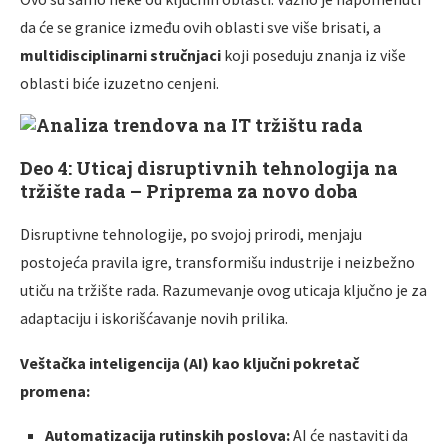
da će se granice između ovih oblasti sve više brisati, a
multidisciplinarni stručnjaci
koji poseduju znanja iz više
oblasti biće izuzetno cenjeni.
Deo 4: Uticaj disruptivnih tehnologija na
tržište rada – Priprema za novo doba
Disruptivne tehnologije, po svojoj prirodi, menjaju
postojeća pravila igre, transformišu industrije i neizbežno
utiču na tržište rada. Razumevanje ovog uticaja ključno je za
adaptaciju i iskorišćavanje novih prilika.
Veštačka inteligencija (AI) kao ključni pokretač
promena:
Automatizacija rutinskih poslova:
AI će nastaviti da