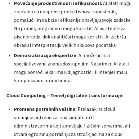
Povećanje produktivnosti i efikasnosti:
AI alati mogu
značajno da unaprede produktivnost zaposlenih,
pomažući im da brže i efikasnije obavljaju svoje zadatke.
Na primer, programeri mogu koristiti AI asistente za
pisanje koda, dok analitičari mogu koristiti AI za bržu
obradu i interpretaciju velikih skupova podataka.
Demokratizacija ekspertize:
AI može učiniti
specijalizovana znanja dostupnijim. Na primer, AI alati
mogu pomoći lekarima u dijagnostici ili inženjerima u
kompleksnim proračunima.
Cloud Computing – Temelj digitalne transformacije:
Promena potrebnih veština:
Prelazak na cloud
smanjuje potrebu za tradicionalnim IT
administratorima koji upravljaju fizičkim serverima, ali
stvara ogromnu potražnju za stručnjacima za cloud