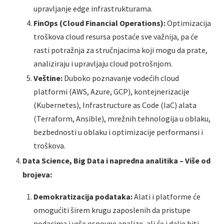
upravljanje edge infrastrukturama.
FinOps (Cloud Financial Operations):
Optimizacija
troškova cloud resursa postaće sve važnija, pa će
rasti potražnja za stručnjacima koji mogu da prate,
analiziraju i upravljaju cloud potrošnjom.
Veštine:
Duboko poznavanje vodećih cloud
platformi (AWS, Azure, GCP), kontejnerizacije
(Kubernetes), Infrastructure as Code (IaC) alata
(Terraform, Ansible), mrežnih tehnologija u oblaku,
bezbednosti u oblaku i optimizacije performansi i
troškova.
Data Science, Big Data i napredna analitika – Više od
brojeva:
Demokratizacija podataka:
Alati i platforme će
omogućiti širem krugu zaposlenih da pristupe
podacima i vrše osnovne analize, ali će i dalje biti