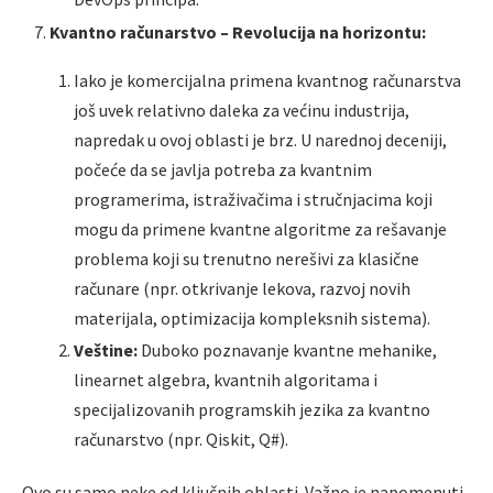
Kvantno računarstvo – Revolucija na horizontu:
Iako je komercijalna primena kvantnog računarstva
još uvek relativno daleka za većinu industrija,
napredak u ovoj oblasti je brz. U narednoj deceniji,
počeće da se javlja potreba za kvantnim
programerima, istraživačima i stručnjacima koji
mogu da primene kvantne algoritme za rešavanje
problema koji su trenutno nerešivi za klasične
računare (npr. otkrivanje lekova, razvoj novih
materijala, optimizacija kompleksnih sistema).
Veštine:
Duboko poznavanje kvantne mehanike,
linearnet algebra, kvantnih algoritama i
specijalizovanih programskih jezika za kvantno
računarstvo (npr. Qiskit, Q#).
Ovo su samo neke od ključnih oblasti. Važno je napomenuti