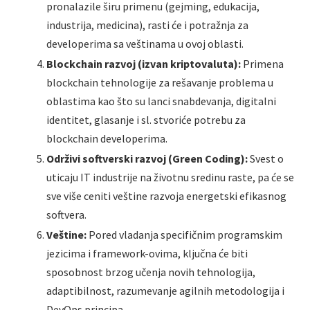
pronalazile širu primenu (gejming, edukacija,
industrija, medicina), rasti će i potražnja za
developerima sa veštinama u ovoj oblasti.
Blockchain razvoj (izvan kriptovaluta):
Primena
blockchain tehnologije za rešavanje problema u
oblastima kao što su lanci snabdevanja, digitalni
identitet, glasanje i sl. stvoriće potrebu za
blockchain developerima.
Održivi softverski razvoj (Green Coding):
Svest o
uticaju IT industrije na životnu sredinu raste, pa će se
sve više ceniti veštine razvoja energetski efikasnog
softvera.
Veštine:
Pored vladanja specifičnim programskim
jezicima i framework-ovima, ključna će biti
sposobnost brzog učenja novih tehnologija,
adaptibilnost, razumevanje agilnih metodologija i
DevOps principa.