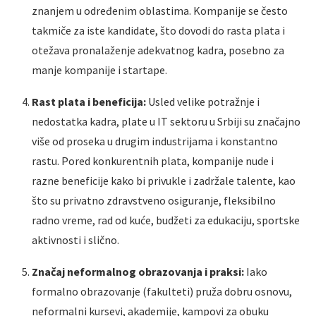
znanjem u određenim oblastima. Kompanije se često
takmiče za iste kandidate, što dovodi do rasta plata i
otežava pronalaženje adekvatnog kadra, posebno za
manje kompanije i startape.
Rast plata i beneficija:
Usled velike potražnje i
nedostatka kadra, plate u IT sektoru u Srbiji su značajno
više od proseka u drugim industrijama i konstantno
rastu. Pored konkurentnih plata, kompanije nude i
razne beneficije kako bi privukle i zadržale talente, kao
što su privatno zdravstveno osiguranje, fleksibilno
radno vreme, rad od kuće, budžeti za edukaciju, sportske
aktivnosti i slično.
Značaj neformalnog obrazovanja i praksi:
Iako
formalno obrazovanje (fakulteti) pruža dobru osnovu,
neformalni kursevi, akademije, kampovi za obuku