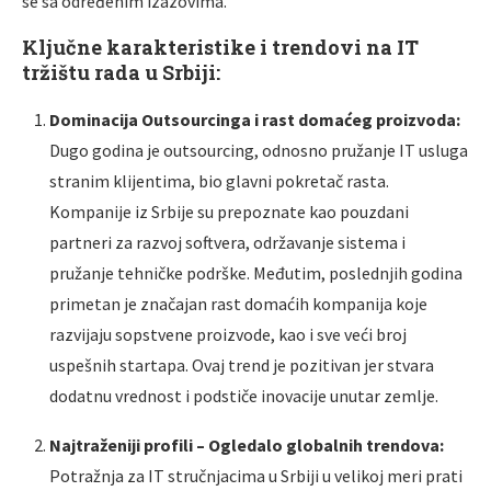
se sa određenim izazovima.
Ključne karakteristike i trendovi na IT
tržištu rada u Srbiji:
Dominacija Outsourcinga i rast domaćeg proizvoda:
Dugo godina je outsourcing, odnosno pružanje IT usluga
stranim klijentima, bio glavni pokretač rasta.
Kompanije iz Srbije su prepoznate kao pouzdani
partneri za razvoj softvera, održavanje sistema i
pružanje tehničke podrške. Međutim, poslednjih godina
primetan je značajan rast domaćih kompanija koje
razvijaju sopstvene proizvode, kao i sve veći broj
uspešnih startapa. Ovaj trend je pozitivan jer stvara
dodatnu vrednost i podstiče inovacije unutar zemlje.
Najtraženiji profili – Ogledalo globalnih trendova:
Potražnja za IT stručnjacima u Srbiji u velikoj meri prati