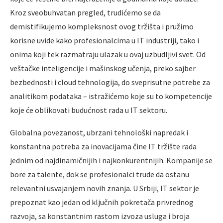
Kroz sveobuhvatan pregled, trudićemo se da
demistifikujemo kompleksnost ovog tržišta i pružimo
korisne uvide kako profesionalcima u IT industriji, tako i
onima koji tek razmatraju ulazak u ovaj uzbudljivi svet. Od
veštačke inteligencije i mašinskog učenja, preko sajber
bezbednosti i cloud tehnologija, do sveprisutne potrebe za
analitikom podataka – istražićemo koje su to kompetencije
koje će oblikovati budućnost rada u IT sektoru.
Globalna povezanost, ubrzani tehnološki napredak i
konstantna potreba za inovacijama čine IT tržište rada
jednim od najdinamičnijih i najkonkurentnijih. Kompanije se
bore za talente, dok se profesionalci trude da ostanu
relevantni usvajanjem novih znanja. U Srbiji, IT sektor je
prepoznat kao jedan od ključnih pokretača privrednog
razvoja, sa konstantnim rastom izvoza usluga i broja