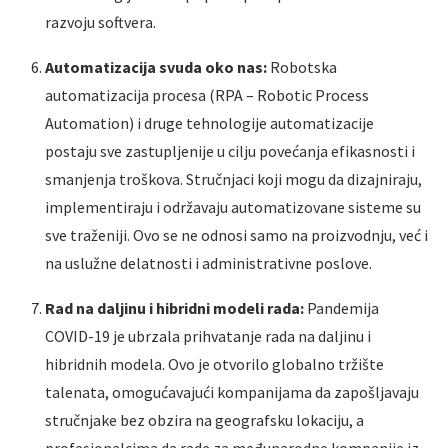
razvoju softvera.
Automatizacija svuda oko nas:
Robotska
automatizacija procesa (RPA – Robotic Process
Automation) i druge tehnologije automatizacije
postaju sve zastupljenije u cilju povećanja efikasnosti i
smanjenja troškova. Stručnjaci koji mogu da dizajniraju,
implementiraju i održavaju automatizovane sisteme su
sve traženiji. Ovo se ne odnosi samo na proizvodnju, već i
na uslužne delatnosti i administrativne poslove.
Rad na daljinu i hibridni modeli rada:
Pandemija
COVID-19 je ubrzala prihvatanje rada na daljinu i
hibridnih modela. Ovo je otvorilo globalno tržište
talenata, omogućavajući kompanijama da zapošljavaju
stručnjake bez obzira na geografsku lokaciju, a