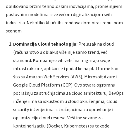
oblikovano brzim tehnološkim inovacijama, promenljivim
poslovnim modelima i sve većom digitalizacijom svih
industrija. Nekoliko ključnih trendova dominira trenutnom
scenom:
Dominacija Cloud tehnologija:
Prelazak na cloud
(računarstvo u oblaku) više nije samo trend, već
standard. Kompanije svih veličina migriraju svoje
infrastrukture, aplikacije i podatke na platforme kao
što su Amazon Web Services (AWS), Microsoft Azure i
Google Cloud Platform (GCP). Ovo stvara ogromnu
potražnju za stručnjacima za cloud arhitekturu, DevOps
inženjerima sa iskustvom u cloud okruženjima, cloud
security inženjerima i stručnjacima za upravljanje i
optimizaciju cloud resursa. Veštine vezane za
kontejnerizaciju (Docker, Kubernetes) su takođe