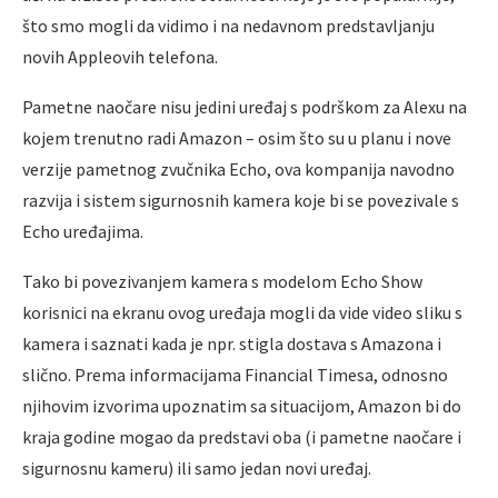
što smo mogli da vidimo i na nedavnom predstavljanju
novih Appleovih telefona.
Pametne naočare nisu jedini uređaj s podrškom za Alexu na
kojem trenutno radi Amazon – osim što su u planu i nove
verzije pametnog zvučnika Echo, ova kompanija navodno
razvija i sistem sigurnosnih kamera koje bi se povezivale s
Echo uređajima.
Tako bi povezivanjem kamera s modelom Echo Show
korisnici na ekranu ovog uređaja mogli da vide video sliku s
kamera i saznati kada je npr. stigla dostava s Amazona i
slično. Prema informacijama Financial Timesa, odnosno
njihovim izvorima upoznatim sa situacijom, Amazon bi do
kraja godine mogao da predstavi oba (i pametne naočare i
sigurnosnu kameru) ili samo jedan novi uređaj.