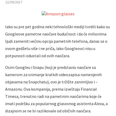
22/09/2017
Iako su pre pet godina neki tehnološki mediji tvrdili kako su
Googleove pametne naočare budućnost i da će milionima
ljudi zameniti većinu opcija pametnih telefona, danas se o
ovom gedžetu više i ne priča, iako Googleovci nisu u
potpunosti odustali od ovih naočara.
Osim Googleu i Snapu (koji je predstavio naočare sa
kamerom za snimanje kratkih videozapisa namenjenih
objavama na Snapchatu), ovo je tržište zanimljivo i –
Amazonu. Ova kompanija, prema izveštaju Financial
Timesa, trenutno radi na pametnim naočarima koje će
imati podršku za popularnog glasovnog asistenta Alexa, a
dizajnom se ne bi razlikovale od običnih naočara.