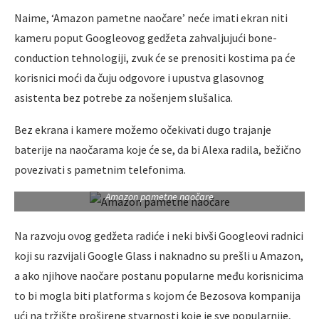
Naime, ‘Amazon pametne naočare’ neće imati ekran niti
kameru poput Googleovog gedžeta zahvaljujući bone-
conduction tehnologiji, zvuk će se prenositi kostima pa će
korisnici moći da čuju odgovore i upustva glasovnog
asistenta bez potrebe za nošenjem slušalica.
Bez ekrana i kamere možemo očekivati dugo trajanje
baterije na naočarama koje će se, da bi Alexa radila, bežično
povezivati s pametnim telefonima.
Amazon pametne naočare
Na razvoju ovog gedžeta radiće i neki bivši Googleovi radnici
koji su razvijali Google Glass i naknadno su prešli u Amazon,
a ako njihove naočare postanu popularne među korisnicima
to bi mogla biti platforma s kojom će Bezosova kompanija
ući na tržište proširene stvarnosti koje je sve popularnije,