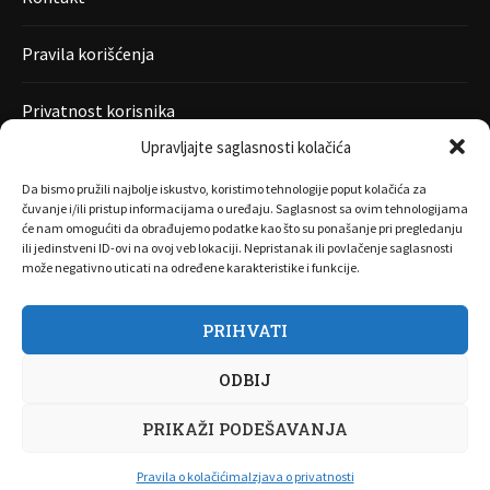
Pravila korišćenja
Privatnost korisnika
Upravljajte saglasnosti kolačića
Da bismo pružili najbolje iskustvo, koristimo tehnologije poput kolačića za
čuvanje i/ili pristup informacijama o uređaju. Saglasnost sa ovim tehnologijama
će nam omogućiti da obrađujemo podatke kao što su ponašanje pri pregledanju
ili jedinstveni ID-ovi na ovoj veb lokaciji. Nepristanak ili povlačenje saglasnosti
može negativno uticati na određene karakteristike i funkcije.
PRIHVATI
O nama
Marketing
Kontakt
FAQ
Privatnost korisnika
ODBIJ
Pravila korišćenja
Disclaimer
Copyright 2017 All Right Reserved by
Joombooz
PRIKAŽI PODEŠAVANJA
NAZAD NA VRH
Pravila o kolačićima
Izjava o privatnosti