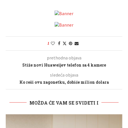
1
prethodna objava
Stiže novi Huaweijev telefon sa 4 kamere
sledeća objava
Ko reši ovu zagonetku, dobiće milion dolara
MOŽDA ĆE VAM SE SVIDETI I