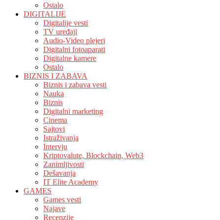
Ostalo
DIGITALIJE
Digitalije vesti
TV uređaji
Audio-Video plejeri
Digitalni fotoaparati
Digitalne kamere
Ostalo
BIZNIS I ZABAVA
Biznis i zabava vesti
Nauka
Biznis
Digitalni marketing
Cinema
Sajtovi
Istraživanja
Intervju
Kriptovalute, Blockchain, Web3
Zanimljivosti
Dešavanja
IT Elite Academy
GAMES
Games vesti
Najave
Recenzije