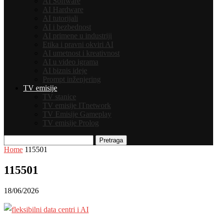
AI Software
AI Hardware
AI tutorijali
AI i bezbednost
AI primene u industriji
Etika i pravni okviri AI
AI umetnost i kreativnost
AI u video igrama
AI biznis ideje
Prompt inženjering
TV emisije
TV stanice
TV emisije ITnetwork
TV Emisije Gameplay
TV emisije Prolog
Pretraga
Home
115501
115501
18/06/2026