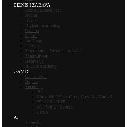
BIZNIS I ZABAVA
Biznis i zabava vesti
Nauka
Biznis
Digitalni marketing
Cinema
Sajtovi
Istraživanja
Intervju
Kriptovalute, Blockchain, Web3
Zanimljivosti
Dešavanja
IT Elite Academy
GAMES
Games vesti
Najave
Recenzije
PC
Xbox 360 / Xbox One / Xbox X / Xbox S
PS3 / PS4 / PS5
Wii / Wii U / Switch
Ostalo
AI
AI vesti