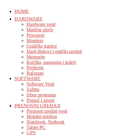
HOME
HARDWARE
Hardware vesti
Matične ploče
Procesori
Monitori
Grafičke kartice
Hard diskovi i optički uređaji
Memorije
Kućišta, napajanja i kuleri
Periferije
Računari
SOFTWARE
Software Vesti
Zaštita
Izbor programa
Pomoć i saveti
PRENOSNI UREĐAJI
Prenosni uređaji vesti
Mobilni telefoni
Notebook, Netbook
Tablet PC
GPS