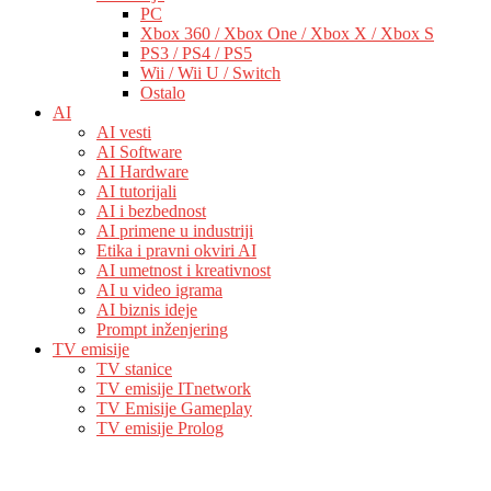
PC
Xbox 360 / Xbox One / Xbox X / Xbox S
PS3 / PS4 / PS5
Wii / Wii U / Switch
Ostalo
AI
AI vesti
AI Software
AI Hardware
AI tutorijali
AI i bezbednost
AI primene u industriji
Etika i pravni okviri AI
AI umetnost i kreativnost
AI u video igrama
AI biznis ideje
Prompt inženjering
TV emisije
TV stanice
TV emisije ITnetwork
TV Emisije Gameplay
TV emisije Prolog