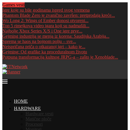
Games vesti
Igre koje su bile godinama ispred svog vremena
Phantom Blade Zero je zvanično završen: pretprodaja kreće...
Wo Long 2: Wings of Ember donosi otvoreni...
Top 5 rimejkova video igara koji su nadmašili...
Najbolje Xbox Series X/S i One igre prve...
Gejming industrija se menja iz korena: Saudijska Arabija...
Sprema se haos na bojnom polju – sve...
Neispričana priča o otkazanoj igri – kako je...
Gejming: Od grafike ka proceduralnom životu
Potpuna transformacija kultnog JRPG-a – zašto je Xenoblade...
HOME
HARDWARE
Hardware vesti
Matične ploče
Procesori
Monitori