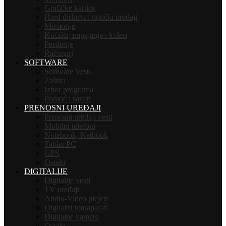
Grafičke kartice
Hard diskovi i optički uređaji
Memorije
Kućišta, napajanja i kuleri
Periferije
Računari
SOFTWARE
Software Vesti
Zaštita
Izbor programa
Pomoć i saveti
PRENOSNI UREĐAJI
Prenosni uređaji vesti
Mobilni telefoni
Notebook, Netbook
Tablet PC
GPS
Ostalo
DIGITALIJE
Digitalije vesti
TV uređaji
Audio-Video plejeri
Digitalni fotoaparati
Digitalne kamere
Ostalo