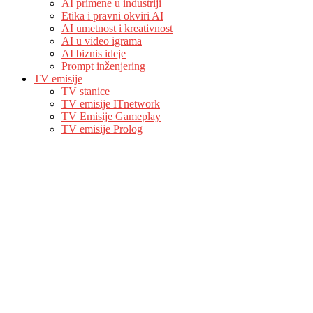
AI primene u industriji
Etika i pravni okviri AI
AI umetnost i kreativnost
AI u video igrama
AI biznis ideje
Prompt inženjering
TV emisije
TV stanice
TV emisije ITnetwork
TV Emisije Gameplay
TV emisije Prolog