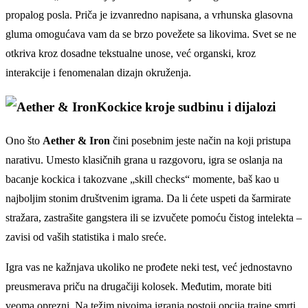
propalog posla. Priča je izvanredno napisana, a vrhunska glasovna
gluma omogućava vam da se brzo povežete sa likovima. Svet se ne
otkriva kroz dosadne tekstualne unose, već organski, kroz
interakcije i fenomenalan dizajn okruženja.
Kockice kroje sudbinu i dijalozi
Ono što
Aether & Iron
čini posebnim jeste način na koji pristupa
narativu. Umesto klasičnih grana u razgovoru, igra se oslanja na
bacanje kockica i takozvane „skill checks“ momente, baš kao u
najboljim stonim društvenim igrama. Da li ćete uspeti da šarmirate
stražara, zastrašite gangstera ili se izvučete pomoću čistog intelekta –
zavisi od vaših statistika i malo sreće.
Igra vas ne kažnjava ukoliko ne prođete neki test, već jednostavno
preusmerava priču na drugačiji kolosek. Međutim, morate biti
veoma oprezni. Na težim nivoima igranja postoji opcija trajne smrti