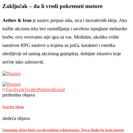
Zaključak – da li vredi pokrenuti motore
Aether & Iron
je naslov prepun stila, srca i inovativnih ideja. Ako
tražite akcionu trku bez razmišljanja i savršeno ispeglane mehanike
borbe, ovo verovatno nije igra za vas. Međutim, ukoliko volite
narativne RPG naslove u kojima su priča, karakteri i estetika
ubedljiviji od samog akcionog gejmpleja, dobijate iskustvo koje
nećete lako zaboraviti.
0
Facebook
Twitter
Pinterest
Email
prethodna objava
Scarlet Skips
sledeća objava
Samsung objavljuje rat dosadnim reklamama: Nova funkcija koja menja