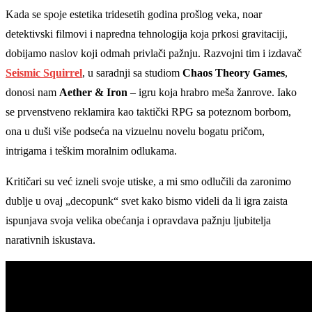
Kada se spoje estetika tridesetih godina prošlog veka, noar
detektivski filmovi i napredna tehnologija koja prkosi gravitaciji,
dobijamo naslov koji odmah privlači pažnju. Razvojni tim i izdavač
Seismic Squirrel
, u saradnji sa studiom
Chaos Theory Games
,
donosi nam
Aether & Iron
– igru koja hrabro meša žanrove. Iako
se prvenstveno reklamira kao taktički RPG sa poteznom borbom,
ona u duši više podseća na vizuelnu novelu bogatu pričom,
intrigama i teškim moralnim odlukama.
Kritičari su već izneli svoje utiske, a mi smo odlučili da zaronimo
dublje u ovaj „decopunk“ svet kako bismo videli da li igra zaista
ispunjava svoja velika obećanja i opravdava pažnju ljubitelja
narativnih iskustava.