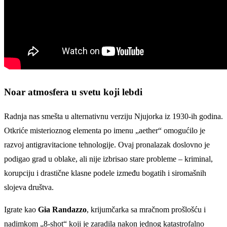
Noar atmosfera u svetu koji lebdi
Radnja nas smešta u alternativnu verziju Njujorka iz 1930-ih godina.
Otkriće misterioznog elementa po imenu „aether“ omogućilo je
razvoj antigravitacione tehnologije. Ovaj pronalazak doslovno je
podigao grad u oblake, ali nije izbrisao stare probleme – kriminal,
korupciju i drastične klasne podele između bogatih i siromašnih
slojeva društva.
Igrate kao
Gia Randazzo
, krijumčarka sa mračnom prošlošću i
nadimkom „8-shot“ koji je zaradila nakon jednog katastrofalno