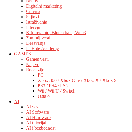
Biznis
Digitalni marketing
Cinema
Sajtovi
Istraživanja
Intervju
Kriptovalute, Blockchain, Web3
Zanimljivosti
Dešavanja
IT Elite Academy
GAMES
Games vesti
Najave
Recenzije
PC
Xbox 360 / Xbox One / Xbox X / Xbox S
PS3 / PS4 / PS5
Wii / Wii U / Switch
Ostalo
AI
AI vesti
AI Software
AI Hardware
AI tutorijali
AI i bezbednost