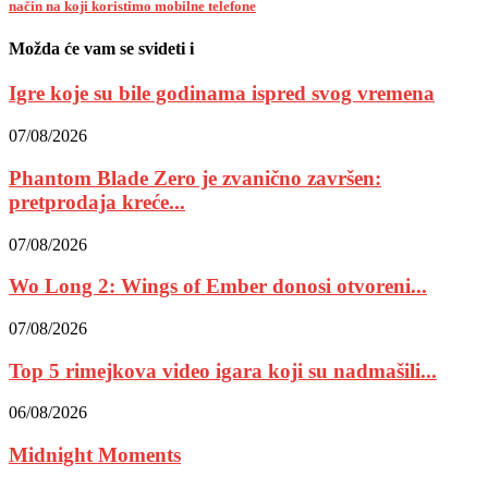
način na koji koristimo mobilne telefone
Možda će vam se svideti i
Igre koje su bile godinama ispred svog vremena
07/08/2026
Phantom Blade Zero je zvanično završen:
pretprodaja kreće...
07/08/2026
Wo Long 2: Wings of Ember donosi otvoreni...
07/08/2026
Top 5 rimejkova video igara koji su nadmašili...
06/08/2026
Midnight Moments