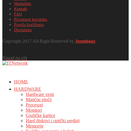
Marketing
Kontakt
FAQ
Privatnost korisnika
Pravila korišćenja
Disclaimer
Copyright 2017 All Right Reserved by
Joombooz
Nazad na vrh
HOME
HARDWARE
Hardware vesti
Matične ploče
Procesori
Monitori
Grafičke kartice
Hard diskovi i optički uređaji
Memorije