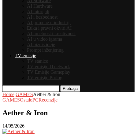
AI Software
AI Hardware
AI tutorijali
AI i bezbednost
AI primene u industriji
Etika i pravni okviri AI
AI umetnost i kreativnost
AI u video igrama
AI biznis ideje
Prompt inženjering
TV emisije
TV stanice
TV emisije ITnetwork
TV Emisije Gameplay
TV emisije Prolog
Pretraga
Home
GAMES
Aether & Iron
GAMES
Ostalo
PC
Recenzije
Aether & Iron
14/05/2026