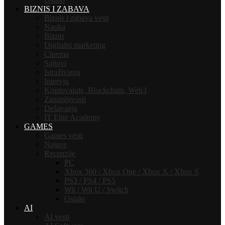
BIZNIS I ZABAVA
Biznis i zabava vesti
Nauka
Biznis
Digitalni marketing
Cinema
Sajtovi
Istraživanja
Intervju
Kriptovalute, Blockchain, Web3
Zanimljivosti
Dešavanja
IT Elite Academy
GAMES
Games vesti
Najave
Recenzije
PC
Xbox 360 / Xbox One / Xbox X / Xbox S
PS3 / PS4 / PS5
Wii / Wii U / Switch
Ostalo
AI
AI vesti