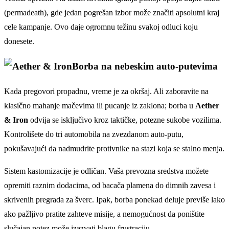
(permadeath), gde jedan pogrešan izbor može značiti apsolutni kraj
cele kampanje. Ovo daje ogromnu težinu svakoj odluci koju
donesete.
Borba na nebeskim auto-putevima
Kada pregovori propadnu, vreme je za okršaj. Ali zaboravite na
klasično mahanje mačevima ili pucanje iz zaklona; borba u
Aether
& Iron
odvija se isključivo kroz taktičke, potezne sukobe vozilima.
Kontrolišete do tri automobila na zvezdanom auto-putu,
pokušavajući da nadmudrite protivnike na stazi koja se stalno menja.
Sistem kastomizacije je odličan. Vaša prevozna sredstva možete
opremiti raznim dodacima, od bacača plamena do dimnih zavesa i
skrivenih pregrada za šverc. Ipak, borba ponekad deluje previše lako
ako pažljivo pratite zahteve misije, a nemogućnost da poništite
slučajan potez može izazvati blagu frustraciju.