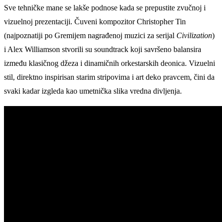
Sve tehničke mane se lakše podnose kada se prepustite zvučnoj i
vizuelnoj prezentaciji. Čuveni kompozitor Christopher Tin
(najpoznatiji po Gremijem nagrađenoj muzici za serijal
Civilization
)
i Alex Williamson stvorili su soundtrack koji savršeno balansira
između klasičnog džeza i dinamičnih orkestarskih deonica. Vizuelni
stil, direktno inspirisan starim stripovima i art deko pravcem, čini da
svaki kadar izgleda kao umetnička slika vredna divljenja.