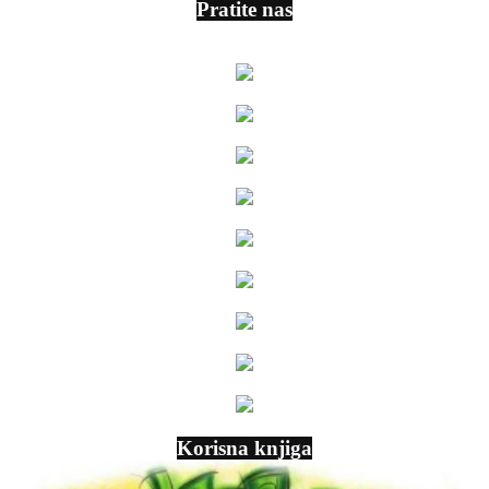
Pratite nas
Korisna knjiga