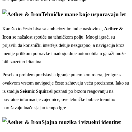
Tehničke mane koje usporavaju let
Kao što to često biva sa ambicioznim indie naslovima,
Aether &
Iron
se nažalost spotiče na tehničkom polju. Mnogi igrači su
prijavili da korisnički interfejs deluje nezgrapno, a navigacija kroz
menije prilikom popravke i nadogradnje automobila u garaži može
biti izuzetno iritantna.
Poseban problem predstavlja igranje putem kontrolera, jer igre sa
ovakvom vrstom navigacije često zahtevaju veću preciznost. Iako su
iz studija
Seismic Squirrel
poznati po brzom reagovanju na
povratne informacije zajednice, ove tehničke bubice trenutno
narušavaju inače sjajan tempo igre.
Sjajna muzika i vizuelni identitet