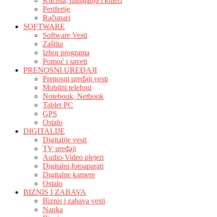
Kućišta, napajanja i kuleri
Periferije
Računari
SOFTWARE
Software Vesti
Zaštita
Izbor programa
Pomoć i saveti
PRENOSNI UREĐAJI
Prenosni uređaji vesti
Mobilni telefoni
Notebook, Netbook
Tablet PC
GPS
Ostalo
DIGITALIJE
Digitalije vesti
TV uređaji
Audio-Video plejeri
Digitalni fotoaparati
Digitalne kamere
Ostalo
BIZNIS I ZABAVA
Biznis i zabava vesti
Nauka