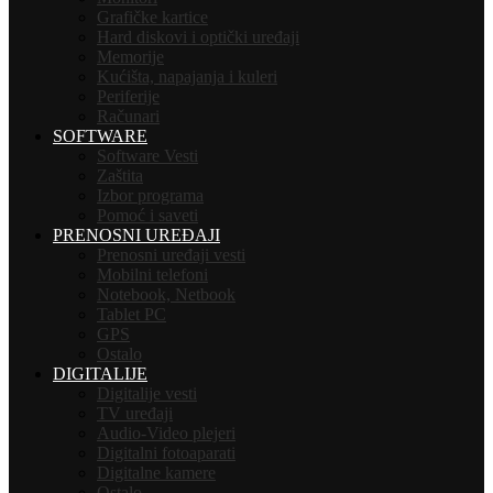
Grafičke kartice
Hard diskovi i optički uređaji
Memorije
Kućišta, napajanja i kuleri
Periferije
Računari
SOFTWARE
Software Vesti
Zaštita
Izbor programa
Pomoć i saveti
PRENOSNI UREĐAJI
Prenosni uređaji vesti
Mobilni telefoni
Notebook, Netbook
Tablet PC
GPS
Ostalo
DIGITALIJE
Digitalije vesti
TV uređaji
Audio-Video plejeri
Digitalni fotoaparati
Digitalne kamere
Ostalo