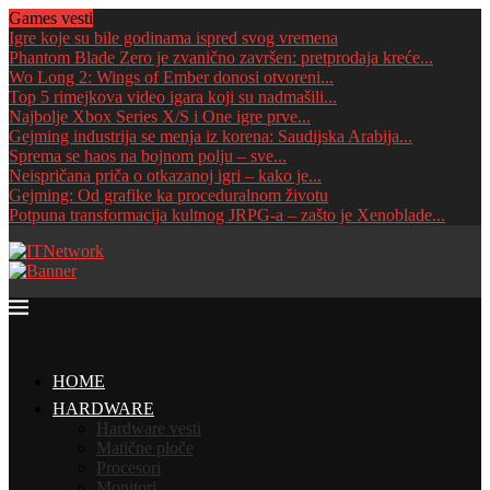
Games vesti
Igre koje su bile godinama ispred svog vremena
Phantom Blade Zero je zvanično završen: pretprodaja kreće...
Wo Long 2: Wings of Ember donosi otvoreni...
Top 5 rimejkova video igara koji su nadmašili...
Najbolje Xbox Series X/S i One igre prve...
Gejming industrija se menja iz korena: Saudijska Arabija...
Sprema se haos na bojnom polju – sve...
Neispričana priča o otkazanoj igri – kako je...
Gejming: Od grafike ka proceduralnom životu
Potpuna transformacija kultnog JRPG-a – zašto je Xenoblade...
HOME
HARDWARE
Hardware vesti
Matične ploče
Procesori
Monitori