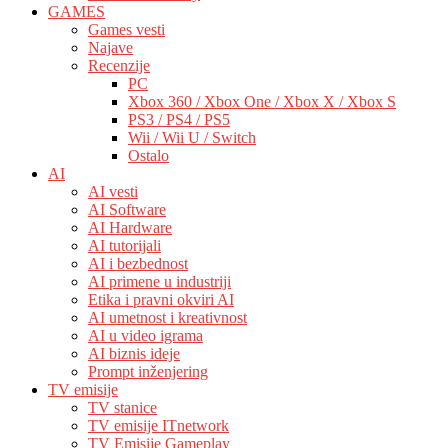
GAMES
Games vesti
Najave
Recenzije
PC
Xbox 360 / Xbox One / Xbox X / Xbox S
PS3 / PS4 / PS5
Wii / Wii U / Switch
Ostalo
AI
AI vesti
AI Software
AI Hardware
AI tutorijali
AI i bezbednost
AI primene u industriji
Etika i pravni okviri AI
AI umetnost i kreativnost
AI u video igrama
AI biznis ideje
Prompt inženjering
TV emisije
TV stanice
TV emisije ITnetwork
TV Emisije Gameplay