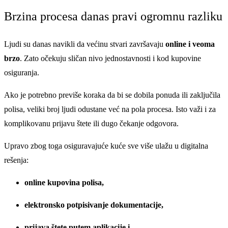
Brzina procesa danas pravi ogromnu razliku
Ljudi su danas navikli da većinu stvari završavaju
online i veoma
brzo
. Zato očekuju sličan nivo jednostavnosti i kod kupovine
osiguranja.
Ako je potrebno previše koraka da bi se dobila ponuda ili zaključila
polisa, veliki broj ljudi odustane već na pola procesa. Isto važi i za
komplikovanu prijavu štete ili dugo čekanje odgovora.
Upravo zbog toga osiguravajuće kuće sve više ulažu u digitalna
rešenja:
online kupovina polisa,
elektronsko potpisivanje dokumentacije,
prijava štete putem aplikacije i