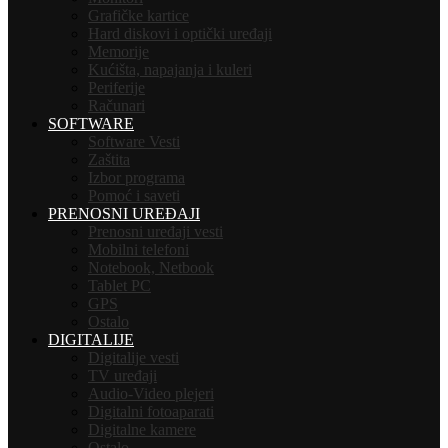
Grafičke kartice
Hard diskovi i optički uređaji
Memorije
Kućišta, napajanja i kuleri
Periferije
Računari
SOFTWARE
Software Vesti
Zaštita
Izbor programa
Pomoć i saveti
PRENOSNI UREĐAJI
Prenosni uređaji vesti
Mobilni telefoni
Notebook, Netbook
Tablet PC
GPS
Ostalo
DIGITALIJE
Digitalije vesti
TV uređaji
Audio-Video plejeri
Digitalni fotoaparati
Digitalne kamere
Ostalo