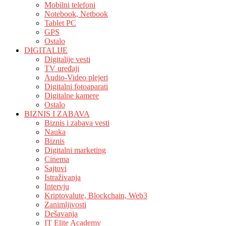
Mobilni telefoni
Notebook, Netbook
Tablet PC
GPS
Ostalo
DIGITALIJE
Digitalije vesti
TV uređaji
Audio-Video plejeri
Digitalni fotoaparati
Digitalne kamere
Ostalo
BIZNIS I ZABAVA
Biznis i zabava vesti
Nauka
Biznis
Digitalni marketing
Cinema
Sajtovi
Istraživanja
Intervju
Kriptovalute, Blockchain, Web3
Zanimljivosti
Dešavanja
IT Elite Academy