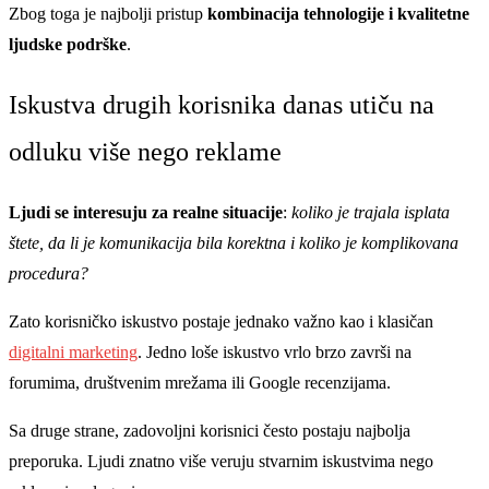
Zbog toga je najbolji pristup
kombinacija tehnologije i kvalitetne
ljudske podrške
.
Iskustva drugih korisnika danas utiču na
odluku više nego reklame
Ljudi se interesuju za realne situacije
:
koliko je trajala isplata
štete, da li je komunikacija bila korektna i koliko je komplikovana
procedura?
Zato korisničko iskustvo postaje jednako važno kao i klasičan
digitalni marketing
. Jedno loše iskustvo vrlo brzo završi na
forumima, društvenim mrežama ili Google recenzijama.
Sa druge strane, zadovoljni korisnici često postaju najbolja
preporuka. Ljudi znatno više veruju stvarnim iskustvima nego