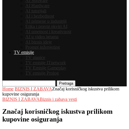
AI Software
AI Hardware
AI tutorijali
AI i bezbednost
AI primene u industriji
Etika i pravni okviri AI
AI umetnost i kreativnost
AI u video igrama
AI biznis ideje
Prompt inženjering
TV emisije
TV stanice
TV emisije ITnetwork
TV Emisije Gameplay
TV emisije Prolog
Pretraga
Home
BIZNIS I ZABAVA
Značaj korisničkog iskustva prilikom
kupovine osiguranja
BIZNIS I ZABAVA
Biznis i zabava vesti
Značaj korisničkog iskustva prilikom
kupovine osiguranja