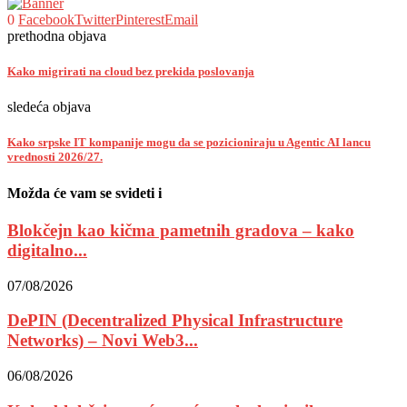
0
Facebook
Twitter
Pinterest
Email
prethodna objava
Kako migrirati na cloud bez prekida poslovanja
sledeća objava
Kako srpske IT kompanije mogu da se pozicioniraju u Agentic AI lancu
vrednosti 2026/27.
Možda će vam se svideti i
Blokčejn kao kičma pametnih gradova – kako
digitalno...
07/08/2026
DePIN (Decentralized Physical Infrastructure
Networks) – Novi Web3...
06/08/2026