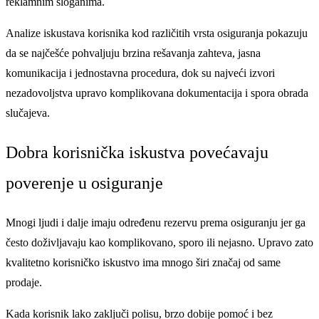
reklamnim sloganima.
Analize iskustava korisnika kod različitih vrsta osiguranja pokazuju
da se najčešće pohvaljuju brzina rešavanja zahteva, jasna
komunikacija i jednostavna procedura, dok su najveći izvori
nezadovoljstva upravo komplikovana dokumentacija i spora obrada
slučajeva.
Dobra korisnička iskustva povećavaju
poverenje u osiguranje
Mnogi ljudi i dalje imaju određenu rezervu prema osiguranju jer ga
često doživljavaju kao komplikovano, sporo ili nejasno. Upravo zato
kvalitetno korisničko iskustvo ima mnogo širi značaj od same
prodaje.
Kada korisnik lako zaključi polisu, brzo dobije pomoć i bez