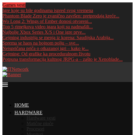
Games vesti
Igre koje su bile godinama ispred svog vremena
Phantom Blade Zero je zvanično završen: pretprodaja kreće...
Wo Long 2: Wings of Ember donosi otvoreni...
Top 5 rimejkova video igara koji su nadmašili...
Najbolje Xbox Series X/S i One igre prve...
Gejming industrija se menja iz korena: Saudijska Arabija...
Sprema se haos na bojnom polju – sve...
Neispričana priča o otkazanoj igri – kako je...
Gejming: Od grafike ka proceduralnom životu
Potpuna transformacija kultnog JRPG-a – zašto je Xenoblade...
HOME
HARDWARE
Hardware vesti
Matične ploče
Procesori
Monitori