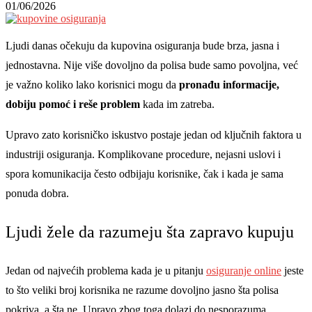
01/06/2026
Ljudi danas očekuju da kupovina osiguranja bude brza, jasna i
jednostavna. Nije više dovoljno da polisa bude samo povoljna, već
je važno koliko lako korisnici mogu da
pronađu informacije,
dobiju pomoć i reše problem
kada im zatreba.
Upravo zato korisničko iskustvo postaje jedan od ključnih faktora u
industriji osiguranja. Komplikovane procedure, nejasni uslovi i
spora komunikacija često odbijaju korisnike, čak i kada je sama
ponuda dobra.
Ljudi žele da razumeju šta zapravo kupuju
Jedan od najvećih problema kada je u pitanju
osiguranje online
jeste
to što veliki broj korisnika ne razume dovoljno jasno šta polisa
pokriva, a šta ne. Upravo zbog toga dolazi do nesporazuma,