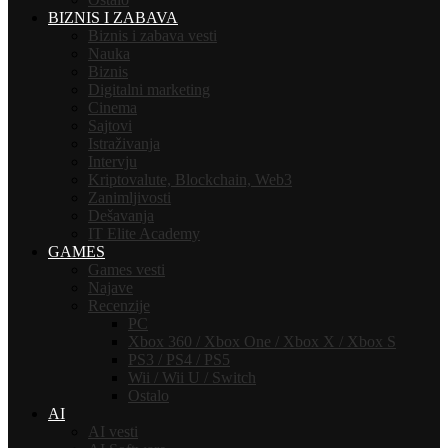
BIZNIS I ZABAVA
Biznis i zabava vesti
Nauka
Biznis
Digitalni marketing
Cinema
Sajtovi
Istraživanja
Intervju
Kriptovalute, Blockchain, Web3
Zanimljivosti
Dešavanja
IT Elite Academy
GAMES
Games vesti
Najave
Recenzije
PC
Xbox 360 / Xbox One / Xbox X / Xbox S
PS3 / PS4 / PS5
Wii / Wii U / Switch
Ostalo
AI
AI vesti