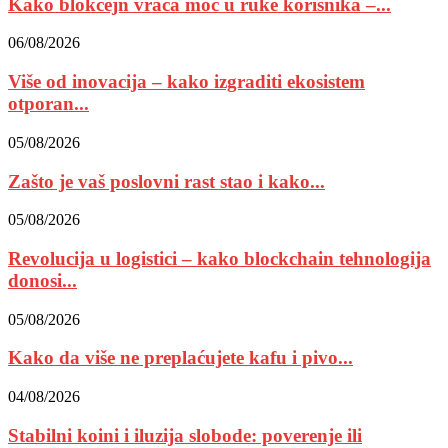
Kako blokčejn vraća moć u ruke korisnika –...
06/08/2026
Više od inovacija – kako izgraditi ekosistem
otporan...
05/08/2026
Zašto je vaš poslovni rast stao i kako...
05/08/2026
Revolucija u logistici – kako blockchain tehnologija
donosi...
05/08/2026
Kako da više ne preplaćujete kafu i pivo...
04/08/2026
Stabilni koini i iluzija slobode: poverenje ili