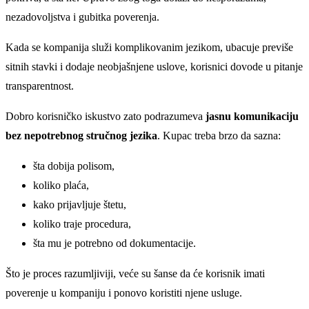
nezadovoljstva i gubitka poverenja.
Kada se kompanija služi komplikovanim jezikom, ubacuje previše
sitnih stavki i dodaje neobjašnjene uslove, korisnici dovode u pitanje
transparentnost.
Dobro korisničko iskustvo zato podrazumeva
jasnu komunikaciju
bez nepotrebnog stručnog jezika
. Kupac treba brzo da sazna:
šta dobija polisom,
koliko plaća,
kako prijavljuje štetu,
koliko traje procedura,
šta mu je potrebno od dokumentacije.
Što je proces razumljiviji, veće su šanse da će korisnik imati
poverenje u kompaniju i ponovo koristiti njene usluge.