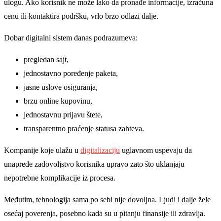
ulogu. Ako korisnik ne može lako da pronađe informacije, izračuna
cenu ili kontaktira podršku, vrlo brzo odlazi dalje.
Dobar digitalni sistem danas podrazumeva:
pregledan sajt,
jednostavno poređenje paketa,
jasne uslove osiguranja,
brzu online kupovinu,
jednostavnu prijavu štete,
transparentno praćenje statusa zahteva.
Kompanije koje ulažu u
digitalizaciju
uglavnom uspevaju da
unaprede zadovoljstvo korisnika upravo zato što uklanjaju
nepotrebne komplikacije iz procesa.
Međutim, tehnologija sama po sebi nije dovoljna. Ljudi i dalje žele
osećaj poverenja, posebno kada su u pitanju finansije ili zdravlja.