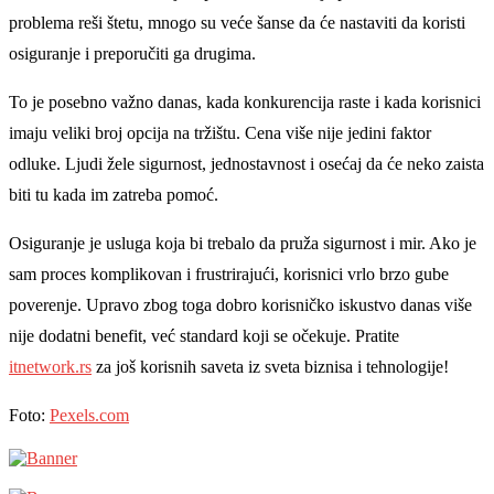
problema reši štetu, mnogo su veće šanse da će nastaviti da koristi
osiguranje i preporučiti ga drugima.
To je posebno važno danas, kada konkurencija raste i kada korisnici
imaju veliki broj opcija na tržištu. Cena više nije jedini faktor
odluke. Ljudi žele sigurnost, jednostavnost i osećaj da će neko zaista
biti tu kada im zatreba pomoć.
Osiguranje je usluga koja bi trebalo da pruža sigurnost i mir. Ako je
sam proces komplikovan i frustrirajući, korisnici vrlo brzo gube
poverenje. Upravo zbog toga dobro korisničko iskustvo danas više
nije dodatni benefit, već standard koji se očekuje. Pratite
itnetwork.rs
za još korisnih saveta iz sveta biznisa i tehnologije!
Foto:
Pexels.com