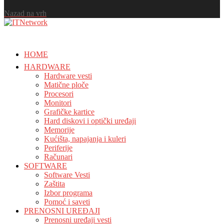
Nazad na vrh
HOME
HARDWARE
Hardware vesti
Matične ploče
Procesori
Monitori
Grafičke kartice
Hard diskovi i optički uređaji
Memorije
Kućišta, napajanja i kuleri
Periferije
Računari
SOFTWARE
Software Vesti
Zaštita
Izbor programa
Pomoć i saveti
PRENOSNI UREĐAJI
Prenosni uređaji vesti