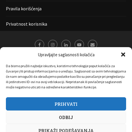
Pravila korišćenja
Privatnost korisnika
Upravljajte saglasnosti kolačića
Da bismo pružili najbolje iskustvo, koristimo tehnologije poput kolačića za
čuvanje i/ili pristup informacijama o uređaju. Saglasnost sa ovim tehnologijama
će nam omogućiti da obrađujemo podatke kao što su ponašanje pri pregledanju
ili jedinstveni ID-ovi na ovoj veb lokaciji. Nepristanak ili povlačenje saglasnosti
može negativno uticati na određene karakteristike i funkcije.
PRIHVATI
O nama
Marketing
Kontakt
FAQ
Privatnost korisnika
ODBIJ
Pravila korišćenja
Disclaimer
Copyright 2017 All Right Reserved by
Joombooz
PRIKAŽI PODEŠAVANJA