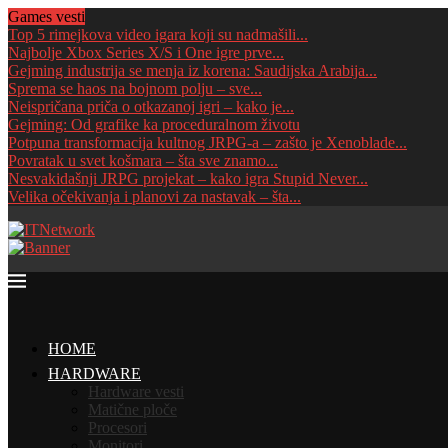
Games vesti
Top 5 rimejkova video igara koji su nadmašili...
Najbolje Xbox Series X/S i One igre prve...
Gejming industrija se menja iz korena: Saudijska Arabija...
Sprema se haos na bojnom polju – sve...
Neispričana priča o otkazanoj igri – kako je...
Gejming: Od grafike ka proceduralnom životu
Potpuna transformacija kultnog JRPG-a – zašto je Xenoblade...
Povratak u svet košmara – šta sve znamo...
Nesvakidašnji JRPG projekat – kako igra Stupid Never...
Velika očekivanja i planovi za nastavak – šta...
HOME
HARDWARE
Hardware vesti
Matične ploče
Procesori
Monitori