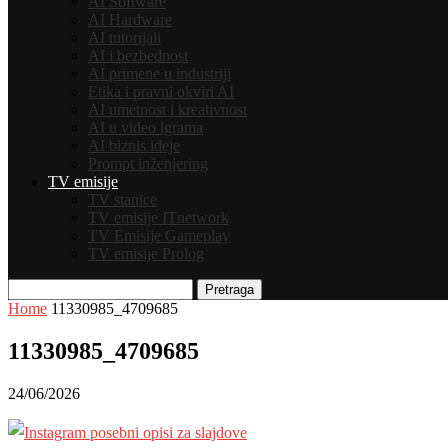
AI Software
AI Hardware
AI tutorijali
AI i bezbednost
AI primene u industriji
Etika i pravni okviri AI
AI umetnost i kreativnost
AI u video igrama
AI biznis ideje
Prompt inženjering
TV emisije
TV stanice
TV emisije ITnetwork
TV Emisije Gameplay
TV emisije Prolog
Pretraga
Home
11330985_4709685
11330985_4709685
24/06/2026