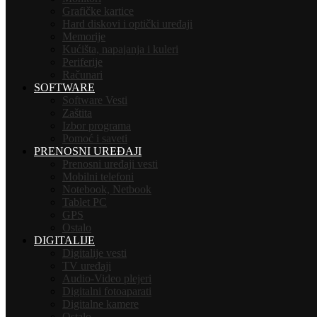
Grafičke kartice
Hard diskovi i optički uređaji
Memorije
Kućišta, napajanja i kuleri
Periferije
Računari
SOFTWARE
Software Vesti
Zaštita
Izbor programa
Pomoć i saveti
PRENOSNI UREĐAJI
Prenosni uređaji vesti
Mobilni telefoni
Notebook, Netbook
Tablet PC
GPS
Ostalo
DIGITALIJE
Digitalije vesti
TV uređaji
Audio-Video plejeri
Digitalni fotoaparati
Digitalne kamere
Ostalo