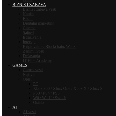
BIZNIS I ZABAVA
Biznis i zabava vesti
Nauka
Biznis
Digitalni marketing
Cinema
Sajtovi
Istraživanja
Intervju
Kriptovalute, Blockchain, Web3
Zanimljivosti
Dešavanja
IT Elite Academy
GAMES
Games vesti
Najave
Opisi
PC
Xbox 360 / Xbox One / Xbox X / Xbox S
PS3 / PS4 / PS5
Wii / Wii U / Switch
Ostalo
AI
AI vesti