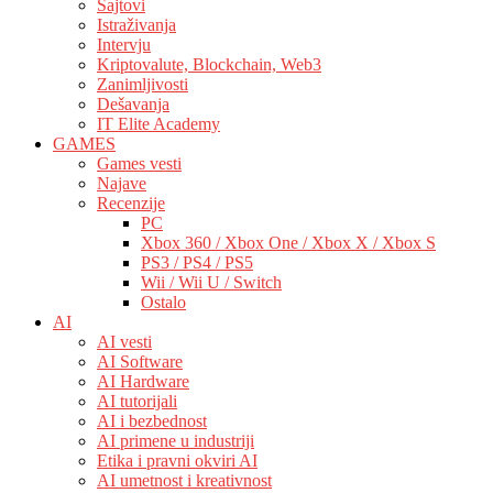
Sajtovi
Istraživanja
Intervju
Kriptovalute, Blockchain, Web3
Zanimljivosti
Dešavanja
IT Elite Academy
GAMES
Games vesti
Najave
Recenzije
PC
Xbox 360 / Xbox One / Xbox X / Xbox S
PS3 / PS4 / PS5
Wii / Wii U / Switch
Ostalo
AI
AI vesti
AI Software
AI Hardware
AI tutorijali
AI i bezbednost
AI primene u industriji
Etika i pravni okviri AI
AI umetnost i kreativnost