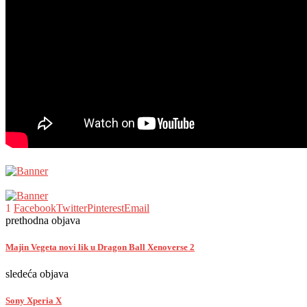
1
Facebook
Twitter
Pinterest
Email
prethodna objava
Majin Vegeta novi lik u Dragon Ball Xenoverse 2
sledeća objava
Sony Xperia X