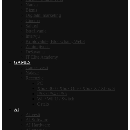
Nauka
Biznis
Digitalni marketing
Cinema
Sajtovi
Istraživanja
Intervju
Kriptovalute, Blockchain, Web3
Zanimljivosti
Dešavanja
IT Elite Academy
GAMES
Games vesti
Najave
Recenzije
PC
Xbox 360 / Xbox One / Xbox X / Xbox S
PS3 / PS4 / PS5
Wii / Wii U / Switch
Ostalo
AI
AI vesti
AI Software
AI Hardware