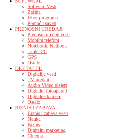
SOFTWARE
Software Vesti
Zaštita
Izbor programa
Pomoć i saveti
PRENOSNI UREĐAJI
Prenosni uređaji vesti
Mobilni telefoni
Notebook, Netbook
Tablet PC
GPS
Ostalo
DIGITALIJE
Digitalije vesti
TV uređaji
Audio-Video plejeri
Digitalni fotoaparati
Digitalne kamere
Ostalo
BIZNIS I ZABAVA
Biznis i zabava vesti
Nauka
Biznis
Digitalni marketing
Cinema