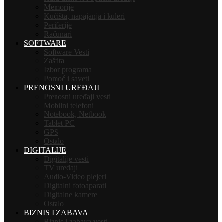
Memorije
Kućišta, napajanja i kuleri
Periferije
Računari
SOFTWARE
Software Vesti
Zaštita
Izbor programa
Pomoć i saveti
PRENOSNI UREĐAJI
Prenosni uređaji vesti
Mobilni telefoni
Notebook, Netbook
Tablet PC
GPS
Ostalo
DIGITALIJE
Digitalije vesti
TV uređaji
Audio-Video plejeri
Digitalni fotoaparati
Digitalne kamere
Ostalo
BIZNIS I ZABAVA
Biznis i zabava vesti