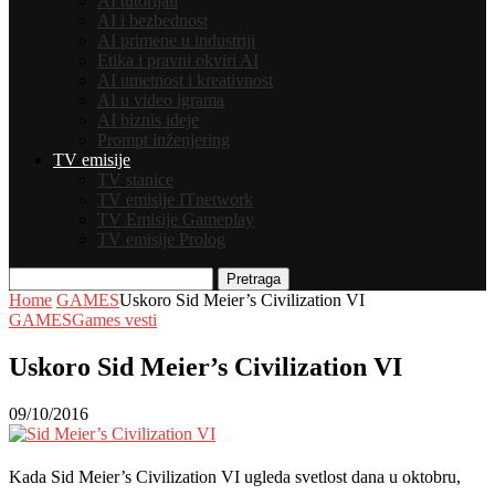
AI tutorijali
AI i bezbednost
AI primene u industriji
Etika i pravni okviri AI
AI umetnost i kreativnost
AI u video igrama
AI biznis ideje
Prompt inženjering
TV emisije
TV stanice
TV emisije ITnetwork
TV Emisije Gameplay
TV emisije Prolog
Pretraga
Home
GAMES
Uskoro Sid Meier’s Civilization VI
GAMES
Games vesti
Uskoro Sid Meier’s Civilization VI
09/10/2016
Kada Sid Meier’s Civilization VI ugleda svetlost dana u oktobru,