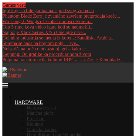
Games vesti
Igre koje su bile godinama ispred svog vremena
Phantom Blade Zero je zvanično završen: pretprodaja kreće...
Wo Long 2: Wings of Ember donosi otvoreni...
Top 5 rimejkova video igara koji su nadmašili...
Najbolje Xbox Series X/S i One igre prve...
Gejming industrija se menja iz korena: Saudijska Arabija...
Sprema se haos na bojnom polju – sve...
Neispričana priča o otkazanoj igri – kako je...
Gejming: Od grafike ka proceduralnom životu
Potpuna transformacija kultnog JRPG-a – zašto je Xenoblade...
HOME
HARDWARE
Hardware vesti
Matične ploče
Procesori
Monitori
Grafičke kartice
Hard diskovi i optički uređaji