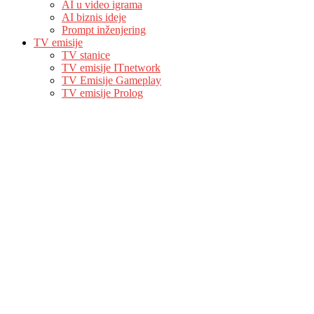
AI u video igrama
AI biznis ideje
Prompt inženjering
TV emisije
TV stanice
TV emisije ITnetwork
TV Emisije Gameplay
TV emisije Prolog