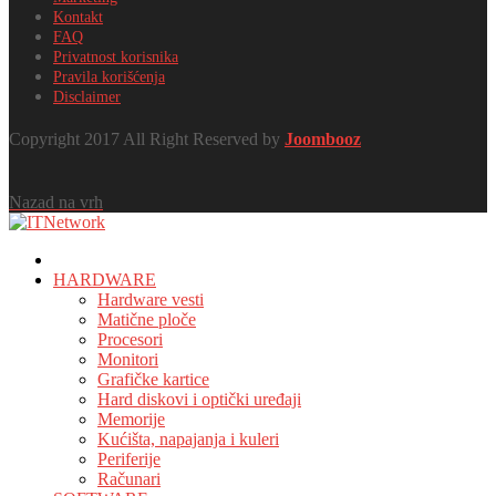
Kontakt
FAQ
Privatnost korisnika
Pravila korišćenja
Disclaimer
Copyright 2017 All Right Reserved by
Joombooz
Nazad na vrh
HOME
HARDWARE
Hardware vesti
Matične ploče
Procesori
Monitori
Grafičke kartice
Hard diskovi i optički uređaji
Memorije
Kućišta, napajanja i kuleri
Periferije
Računari