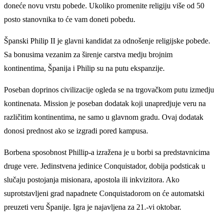
doneće novu vrstu pobede. Ukoliko promenite religiju više od 50
posto stanovnika to će vam doneti pobedu.
Španski Philip II je glavni kandidat za odnošenje religijske pobede.
Sa bonusima vezanim za širenje carstva medju brojnim
kontinentima, Španija i Philip su na putu ekspanzije.
Poseban doprinos civilizacije ogleda se na trgovačkom putu izmedju
kontinenata. Mission je poseban dodatak koji unapredjuje veru na
različitim kontinentima, ne samo u glavnom gradu. Ovaj dodatak
donosi prednost ako se izgradi pored kampusa.
Borbena sposobnost Phillip-a izražena je u borbi sa predstavnicima
druge vere. Jedinstvena jedinice Conquistador, dobija podsticak u
slučaju postojanja misionara, apostola ili inkvizitora. Ako
suprotstavljeni grad napadnete Conquistadorom on će automatski
preuzeti veru Španije. Igra je najavljena za 21.-vi oktobar.