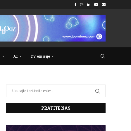
S
AI
TV emisije
PRATITE NAS