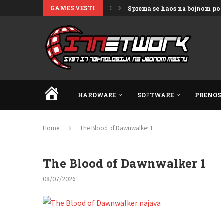
GAMES VESTI
Sprema se haos na bojnom polj
Neispričana priča o otkazanoj 
Gejming: Od grafike ka proc
Potpuna transformacija kultn
Povratak u svet košmara – št
Nesvakidašnji JRPG projekat 
Velika očekivanja i planovi z
Najbolje PS5 video igre u 2026.
HOME
HARDWARE
SOFTWARE
PRENOS
Home
The Blood of Dawnwalker 1
The Blood of Dawnwalker 1
08/07/2026