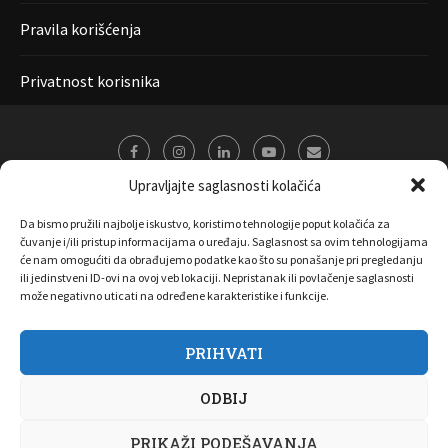
Pravila korišćenja
Privatnost korisnika
Upravljajte saglasnosti kolačića
Da bismo pružili najbolje iskustvo, koristimo tehnologije poput kolačića za
čuvanje i/ili pristup informacijama o uređaju. Saglasnost sa ovim tehnologijama
će nam omogućiti da obrađujemo podatke kao što su ponašanje pri pregledanju
ili jedinstveni ID-ovi na ovoj veb lokaciji. Nepristanak ili povlačenje saglasnosti
može negativno uticati na određene karakteristike i funkcije.
PRIHVATI
O nama
Marketing
Kontakt
FAQ
Privatnost korisnika
ODBIJ
Pravila korišćenja
Disclaimer
Copyright 2017 All Right Reserved by
Joombooz
PRIKAŽI PODEŠAVANJA