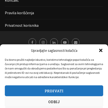
Kontakt
Pravila korišćenja
Privatnost korisnika
Upravljajte saglasnosti kolačića
Da bismo pružili najbolje iskustvo, koristimo tehnologije poput kolačića za
čuvanje i/ili pristup informacijama o uređaju. Saglasnost sa ovim tehnologijama
će nam omogućiti da obrađujemo podatke kao što su ponašanje pri pregledanju
ili jedinstveni ID-ovi na ovoj veb lokaciji. Nepristanak ili povlačenje saglasnosti
može negativno uticati na određene karakteristike i funkcije.
PRIHVATI
O nama
Marketing
Kontakt
FAQ
Privatnost korisnika
ODBIJ
Pravila korišćenja
Disclaimer