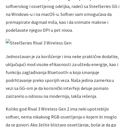
softverskog i osvetlјenog odelјka, radeći sa SteelSeries GG i
na Windows-u i na macOS-u. Softver vam omogućava da
premapirate dugmad miša, kao i da snimate makroe i
podešavate njegov DPI u pet nivoa.
Jednostavan je za korišćenje i ima neke praktične dodatke,
uklјučujući mod visoke efikasnosti za uštedu energije, kao i
funkciju zaglađivanja Bluetooth-a koja smanjuje
podrhtavanje preko sporijih veza. Naša jedina zamerka u
vezi sa GG-om je da korisnički interfejs deluje pomalo
zastarelo u odnosu na modernija, lakša rešenja.
Koliko god Rival 3 Wireless Gen 2 ima neki upotreblјiv
softver, nema nikakvog RGB osvetlјenja o kojem bi moglo
da se govori. Ako želite blistavo osvetlјenje, bolјe je da ga