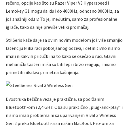
rečeno, opcije kao što su Razer Viper V3 Hyperspeed i
Lemokey G1 mogu da idu i do 4000Hz, odnosno 8000Hz, za
još snažniji odziv. To je, međutim, samo za profesionalne
igrače, tako da nije previše veliki promašaj.
StilSeris kaže da je sa ovim novim modelom još više smanjio
latenciju klika radi pobolјšanog odziva, i definitivno nismo
imali nikakvih pritužbi na to kako se osećao u ruci. Glavni
mehanički tasteri miša su bili lepi i brzo reaguju, i nismo
primetili nikakva primetna kašnjenja.
Dvostruka bežična veza je praktična, sa podržanim
Bluetooth-om i 2,4 GHz. Oba su praktično „plug-and-play“ i
nismo imali problema ni sa uparivanjem Rival 3 Wireless
Gen 2 preko Bluetooth-a sa našim MacBook Pro-om za