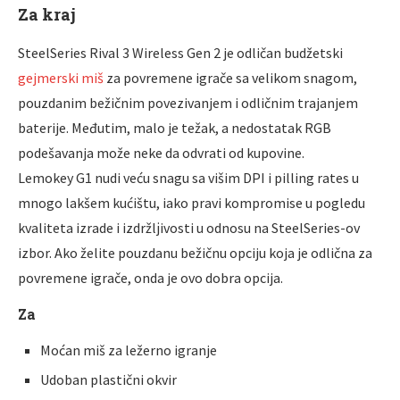
Za kraj
SteelSeries Rival 3 Wireless Gen 2 je odličan budžetski
gejmerski miš
za povremene igrače sa velikom snagom,
pouzdanim bežičnim povezivanjem i odličnim trajanjem
baterije. Međutim, malo je težak, a nedostatak RGB
podešavanja može neke da odvrati od kupovine.
Lemokey G1 nudi veću snagu sa višim DPI i pilling rates u
mnogo lakšem kućištu, iako pravi kompromise u pogledu
kvaliteta izrade i izdržlјivosti u odnosu na SteelSeries-ov
izbor. Ako želite pouzdanu bežičnu opciju koja je odlična za
povremene igrače, onda je ovo dobra opcija.
Za
Moćan miš za ležerno igranje
Udoban plastični okvir