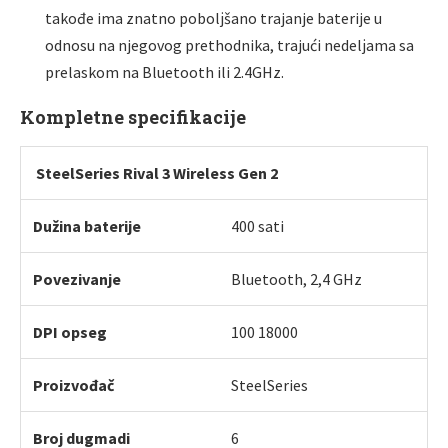
takođe ima znatno pobolјšano trajanje baterije u
odnosu na njegovog prethodnika, trajući nedelјama sa
prelaskom na Bluetooth ili 2.4GHz.
Kompletne specifikacije
SteelSeries Rival 3 Wireless Gen 2
Dužina baterije
400 sati
Povezivanje
Bluetooth, 2,4 GHz
DPI opseg
100 18000
Proizvođač
SteelSeries
Broj dugmadi
6