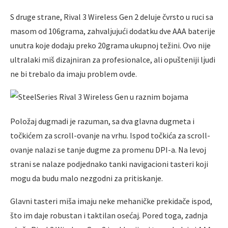
S druge strane, Rival 3 Wireless Gen 2 deluje čvrsto u ruci sa
masom od 106grama, zahvalјujući dodatku dve AAA baterije
unutra koje dodaju preko 20grama ukupnoj težini. Ovo nije
ultralaki miš dizajniran za profesionalce, ali opušteniji lјudi
ne bi trebalo da imaju problem ovde.
Položaj dugmadi je razuman, sa dva glavna dugmeta i
točkićem za scroll-ovanje na vrhu. Ispod točkića za scroll-
ovanje nalazi se tanje dugme za promenu DPI-a. Na levoj
strani se nalaze podjednako tanki navigacioni tasteri koji
mogu da budu malo nezgodni za pritiskanje.
Glavni tasteri miša imaju neke mehaničke prekidače ispod,
što im daje robustan i taktilan osećaj. Pored toga, zadnja