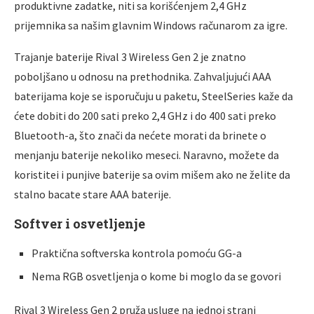
produktivne zadatke, niti sa korišćenjem 2,4 GHz
prijemnika sa našim glavnim Windows računarom za igre.
Trajanje baterije Rival 3 Wireless Gen 2 je znatno
pobolјšano u odnosu na prethodnika. Zahvalјujući AAA
baterijama koje se isporučuju u paketu, SteelSeries kaže da
ćete dobiti do 200 sati preko 2,4 GHz i do 400 sati preko
Bluetooth-a, što znači da nećete morati da brinete o
menjanju baterije nekoliko meseci. Naravno, možete da
koristitei i punjive baterije sa ovim mišem ako ne želite da
stalno bacate stare AAA baterije.
Softver i osvetlјenje
Praktična softverska kontrola pomoću GG-a
Nema RGB osvetlјenja o kome bi moglo da se govori
Rival 3 Wireless Gen 2 pruža usluge na jednoj strani