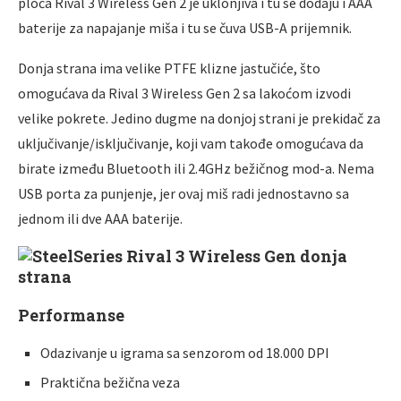
ploča Rival 3 Wireless Gen 2 je uklonjiva i tu se dodaju i AAA
baterije za napajanje miša i tu se čuva USB-A prijemnik.
Donja strana ima velike PTFE klizne jastučiće, što
omogućava da Rival 3 Wireless Gen 2 sa lakoćom izvodi
velike pokrete. Jedino dugme na donjoj strani je prekidač za
uklјučivanje/isklјučivanje, koji vam takođe omogućava da
birate između Bluetooth ili 2.4GHz bežičnog mod-a. Nema
USB porta za punjenje, jer ovaj miš radi jednostavno sa
jednom ili dve AAA baterije.
Performanse
Odazivanje u igrama sa senzorom od 18.000 DPI
Praktična bežična veza