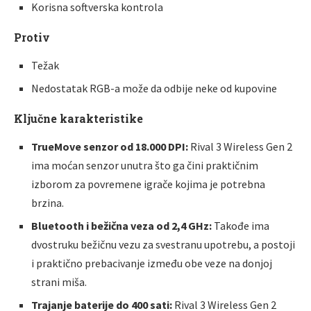
Korisna softverska kontrola
Protiv
Težak
Nedostatak RGB-a može da odbije neke od kupovine
Klјučne karakteristike
TrueMove senzor od 18.000 DPI:
Rival 3 Wireless Gen 2
ima moćan senzor unutra što ga čini praktičnim
izborom za povremene igrače kojima je potrebna
brzina.
Bluetooth i bežična veza od 2,4 GHz:
Takođe ima
dvostruku bežičnu vezu za svestranu upotrebu, a postoji
i praktično prebacivanje između obe veze na donjoj
strani miša.
Trajanje baterije do 400 sati:
Rival 3 Wireless Gen 2