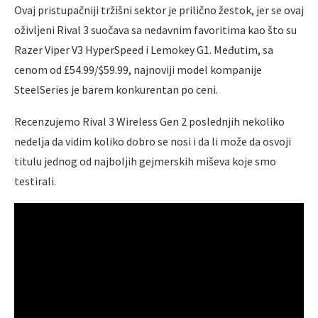
Ovaj pristupačniji tržišni sektor je prilično žestok, jer se ovaj
oživlјeni Rival 3 suočava sa nedavnim favoritima kao što su
Razer Viper V3 HyperSpeed i Lemokey G1. Međutim, sa
cenom od £54.99/$59.99, najnoviji model kompanije
SteelSeries je barem konkurentan po ceni.
Recenzujemo Rival 3 Wireless Gen 2 poslednjih nekoliko
nedelјa da vidim koliko dobro se nosi i da li može da osvoji
titulu jednog od najbolјih gejmerskih miševa koje smo
testirali.