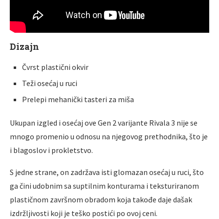
Dizajn
Čvrst plastični okvir
Teži osećaj u ruci
Prelepi mehanički tasteri za miša
Ukupan izgled i osećaj ove Gen 2 varijante Rivala 3 nije se
mnogo promenio u odnosu na njegovog prethodnika, što je
i blagoslov i prokletstvo.
S jedne strane, on zadržava isti glomazan osećaj u ruci, što
ga čini udobnim sa suptilnim konturama i teksturiranom
plastičnom završnom obradom koja takođe daje dašak
izdržlјivosti koji je teško postići po ovoj ceni.