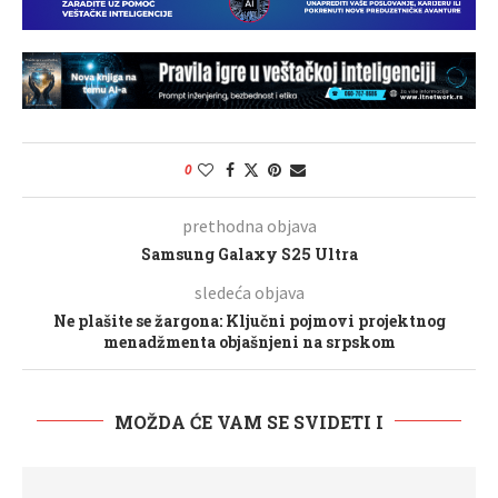
0
prethodna objava
Samsung Galaxy S25 Ultra
sledeća objava
Ne plašite se žargona: Ključni pojmovi projektnog
menadžmenta objašnjeni na srpskom
MOŽDA ĆE VAM SE SVIDETI I