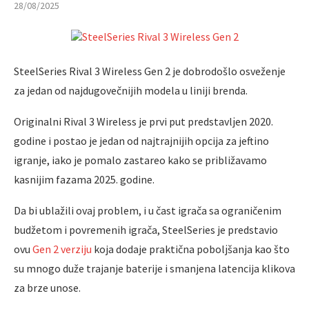
28/08/2025
SteelSeries Rival 3 Wireless Gen 2 je dobrodošlo osveženje
za jedan od najdugovečnijih modela u liniji brenda.
Originalni Rival 3 Wireless je prvi put predstavlјen 2020.
godine i postao je jedan od najtrajnijih opcija za jeftino
igranje, iako je pomalo zastareo kako se približavamo
kasnijim fazama 2025. godine.
Da bi ublažili ovaj problem, i u čast igrača sa ograničenim
budžetom i povremenih igrača, SteelSeries je predstavio
ovu
Gen 2 verziju
koja dodaje praktična pobolјšanja kao što
su mnogo duže trajanje baterije i smanjena latencija klikova
za brze unose.