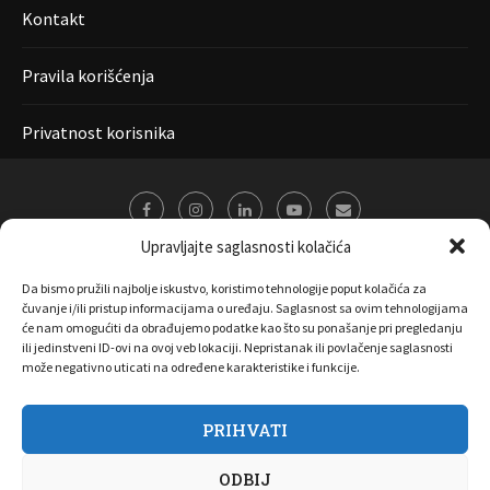
Kontakt
Pravila korišćenja
Privatnost korisnika
Upravljajte saglasnosti kolačića
Da bismo pružili najbolje iskustvo, koristimo tehnologije poput kolačića za
čuvanje i/ili pristup informacijama o uređaju. Saglasnost sa ovim tehnologijama
će nam omogućiti da obrađujemo podatke kao što su ponašanje pri pregledanju
ili jedinstveni ID-ovi na ovoj veb lokaciji. Nepristanak ili povlačenje saglasnosti
može negativno uticati na određene karakteristike i funkcije.
PRIHVATI
O nama
Marketing
Kontakt
FAQ
Privatnost korisnika
ODBIJ
Pravila korišćenja
Disclaimer