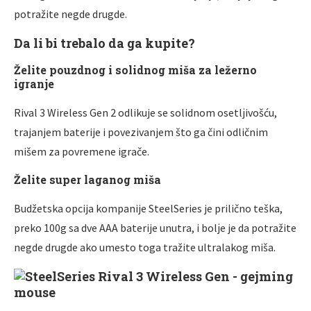
potražite negde drugde.
Da li bi trebalo da ga kupite?
Želite pouzdnog i solidnog miša za ležerno
igranje
Rival 3 Wireless Gen 2 odlikuje se solidnom osetlјivošću,
trajanjem baterije i povezivanjem što ga čini odličnim
mišem za povremene igrače.
Želite super laganog miša
Budžetska opcija kompanije SteelSeries je prilično teška,
preko 100g sa dve AAA baterije unutra, i bolјe je da potražite
negde drugde ako umesto toga tražite ultralakog miša.