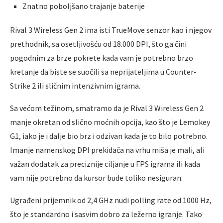
Znatno pobolјšano trajanje baterije
Rival 3 Wireless Gen 2 ima isti TrueMove senzor kao i njegov
prethodnik, sa osetlјivošću od 18.000 DPI, što ga čini
pogodnim za brze pokrete kada vam je potrebno brzo
kretanje da biste se suočili sa neprijatelјima u Counter-
Strike 2 ili sličnim intenzivnim igrama.
Sa većom težinom, smatramo da je Rival 3 Wireless Gen 2
manje okretan od slično moćnih opcija, kao što je Lemokey
G1, iako je i dalјe bio brz i odzivan kada je to bilo potrebno.
Imanje namenskog DPI prekidača na vrhu miša je mali, ali
važan dodatak za preciznije cilјanje u FPS igrama ili kada
vam nije potrebno da kursor bude toliko nesiguran.
Ugrađeni prijemnik od 2,4 GHz nudi polling rate od 1000 Hz,
što je standardno i sasvim dobro za ležerno igranje. Tako