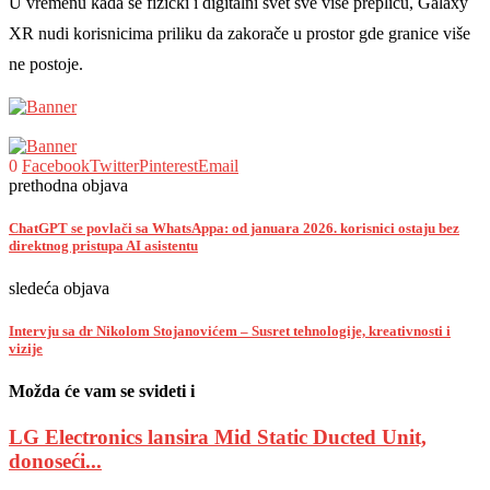
U vremenu kada se fizički i digitalni svet sve više prepliću, Galaxy
XR nudi korisnicima priliku da zakorače u prostor gde granice više
ne postoje.
0
Facebook
Twitter
Pinterest
Email
prethodna objava
ChatGPT se povlači sa WhatsAppa: od januara 2026. korisnici ostaju bez
direktnog pristupa AI asistentu
sledeća objava
Intervju sa dr Nikolom Stojanovićem – Susret tehnologije, kreativnosti i
vizije
Možda će vam se svideti i
LG Electronics lansira Mid Static Ducted Unit,
donoseći...