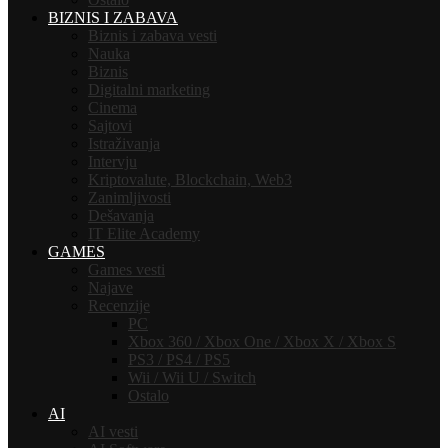
BIZNIS I ZABAVA
Biznis i zabava vesti
Nauka
Biznis
Digitalni marketing
Cinema
Sajtovi
Istraživanja
Intervju
Kriptovalute, Blockchain, Web3
Zanimljivosti
Dešavanja
IT Elite Academy
GAMES
Games vesti
Najave
Recenzije
PC
Xbox 360 / Xbox One / Xbox X / Xbox S
PS3 / PS4 / PS5
Wii / Wii U / Switch
Ostalo
AI
AI vesti