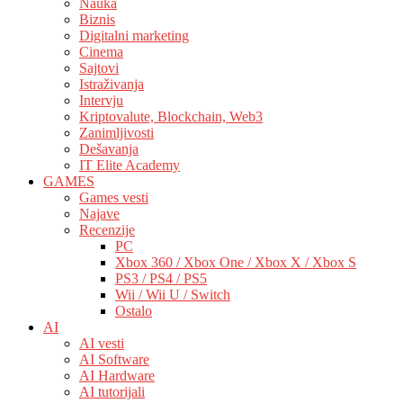
Nauka
Biznis
Digitalni marketing
Cinema
Sajtovi
Istraživanja
Intervju
Kriptovalute, Blockchain, Web3
Zanimljivosti
Dešavanja
IT Elite Academy
GAMES
Games vesti
Najave
Recenzije
PC
Xbox 360 / Xbox One / Xbox X / Xbox S
PS3 / PS4 / PS5
Wii / Wii U / Switch
Ostalo
AI
AI vesti
AI Software
AI Hardware
AI tutorijali