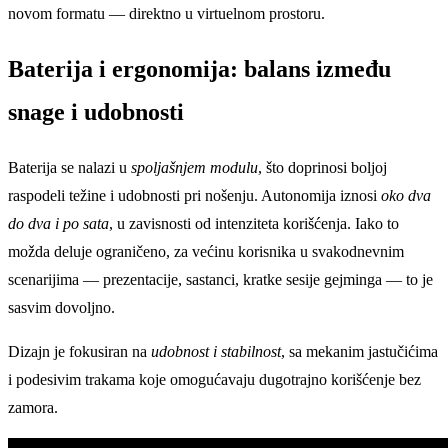
novom formatu — direktno u virtuelnom prostoru.
Baterija i ergonomija: balans između
snage i udobnosti
Baterija se nalazi u
spoljašnjem modulu
, što doprinosi boljoj
raspodeli težine i udobnosti pri nošenju. Autonomija iznosi
oko dva
do dva i po sata
, u zavisnosti od intenziteta korišćenja. Iako to
možda deluje ograničeno, za većinu korisnika u svakodnevnim
scenarijima — prezentacije, sastanci, kratke sesije gejminga — to je
sasvim dovoljno.
Dizajn je fokusiran na
udobnost i stabilnost
, sa mekanim jastučićima
i podesivim trakama koje omogućavaju dugotrajno korišćenje bez
zamora.