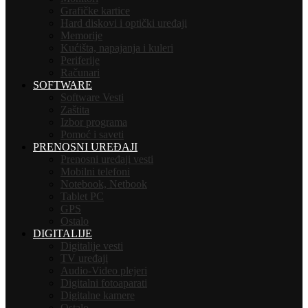
Grafičke kartice
Hard diskovi i optički uređaji
Memorije
Kućišta, napajanja i kuleri
Periferije
Računari
SOFTWARE
Software Vesti
Zaštita
Izbor programa
Pomoć i saveti
PRENOSNI UREĐAJI
Prenosni uređaji vesti
Mobilni telefoni
Notebook, Netbook
Tablet PC
GPS
Ostalo
DIGITALIJE
Digitalije vesti
TV uređaji
Audio-Video plejeri
Digitalni fotoaparati
Digitalne kamere
Ostalo