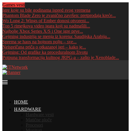
Games vesti
Igre koje su bile godinama ispred svog vremena
Phantom Blade Zero je zvanično završen: pretprodaja kreće...
Wo Long 2: Wings of Ember donosi otvoreni...
Top 5 rimejkova video igara koji su nadmašili...
Najbolje Xbox Series X/S i One igre prve...
Gejming industrija se menja iz korena: Saudijska Arabija...
Sprema se haos na bojnom polju – sve...
Neispričana priča o otkazanoj igri – kako je...
Gejming: Od grafike ka proceduralnom životu
Potpuna transformacija kultnog JRPG-a – zašto je Xenoblade...
HOME
HARDWARE
Hardware vesti
Matične ploče
Procesori
Monitori