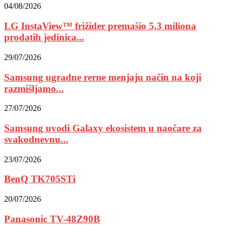
04/08/2026
LG InstaView™ frižider premašio 5,3 miliona
prodatih jedinica...
29/07/2026
Samsung ugradne rerne menjaju način na koji
razmišljamo...
27/07/2026
Samsung uvodi Galaxy ekosistem u naočare za
svakodnevnu...
23/07/2026
BenQ TK705STi
20/07/2026
Panasonic TV-48Z90B