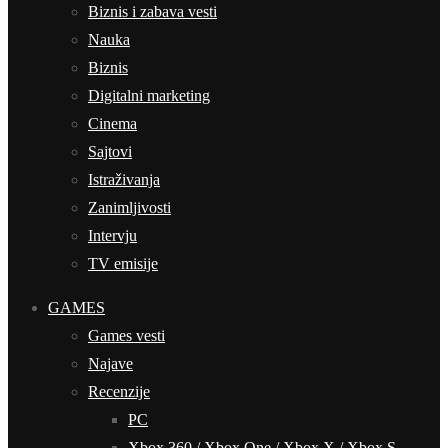
Biznis i zabava vesti
Nauka
Biznis
Digitalni marketing
Cinema
Sajtovi
Istraživanja
Zanimljivosti
Intervju
TV emisije
GAMES
Games vesti
Najave
Recenzije
PC
Xbox 360 / Xbox One / Xbox X / Xbox S