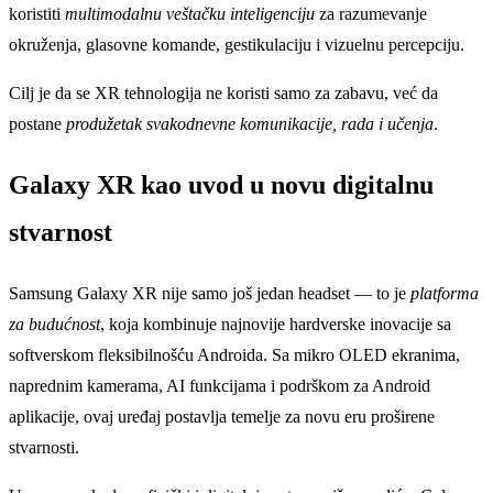
koristiti
multimodalnu veštačku inteligenciju
za razumevanje
okruženja, glasovne komande, gestikulaciju i vizuelnu percepciju.
Cilj je da se XR tehnologija ne koristi samo za zabavu, već da
postane
produžetak svakodnevne komunikacije, rada i učenja
.
Galaxy XR kao uvod u novu digitalnu
stvarnost
Samsung Galaxy XR nije samo još jedan headset — to je
platforma
za budućnost
, koja kombinuje najnovije hardverske inovacije sa
softverskom fleksibilnošću Androida. Sa mikro OLED ekranima,
naprednim kamerama, AI funkcijama i podrškom za Android
aplikacije, ovaj uređaj postavlja temelje za novu eru proširene
stvarnosti.