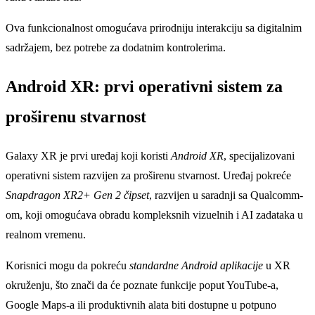
Ova funkcionalnost omogućava prirodniju interakciju sa digitalnim
sadržajem, bez potrebe za dodatnim kontrolerima.
Android XR: prvi operativni sistem za
proširenu stvarnost
Galaxy XR je prvi uređaj koji koristi
Android XR
, specijalizovani
operativni sistem razvijen za proširenu stvarnost. Uređaj pokreće
Snapdragon XR2+ Gen 2 čipset
, razvijen u saradnji sa Qualcomm-
om, koji omogućava obradu kompleksnih vizuelnih i AI zadataka u
realnom vremenu.
Korisnici mogu da pokreću
standardne Android aplikacije
u XR
okruženju, što znači da će poznate funkcije poput YouTube-a,
Google Maps-a ili produktivnih alata biti dostupne u potpuno