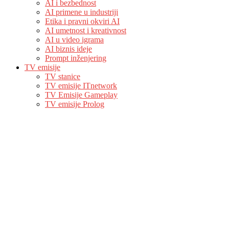
AI i bezbednost
AI primene u industriji
Etika i pravni okviri AI
AI umetnost i kreativnost
AI u video igrama
AI biznis ideje
Prompt inženjering
TV emisije
TV stanice
TV emisije ITnetwork
TV Emisije Gameplay
TV emisije Prolog