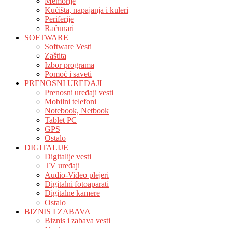
Memorije
Kućišta, napajanja i kuleri
Periferije
Računari
SOFTWARE
Software Vesti
Zaštita
Izbor programa
Pomoć i saveti
PRENOSNI UREĐAJI
Prenosni uređaji vesti
Mobilni telefoni
Notebook, Netbook
Tablet PC
GPS
Ostalo
DIGITALIJE
Digitalije vesti
TV uređaji
Audio-Video plejeri
Digitalni fotoaparati
Digitalne kamere
Ostalo
BIZNIS I ZABAVA
Biznis i zabava vesti