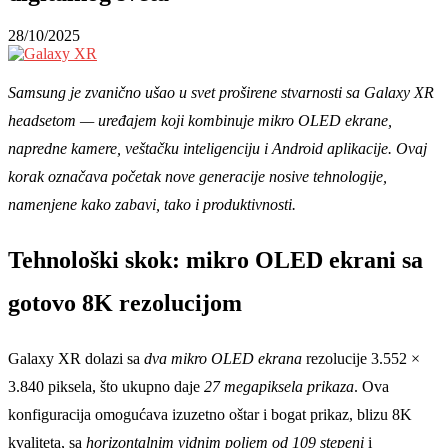
28/10/2025
Samsung je zvanično ušao u svet proširene stvarnosti sa Galaxy XR
headsetom — uređajem koji kombinuje mikro OLED ekrane,
napredne kamere, veštačku inteligenciju i Android aplikacije. Ovaj
korak označava početak nove generacije nosive tehnologije,
namenjene kako zabavi, tako i produktivnosti.
Tehnološki skok: mikro OLED ekrani sa
gotovo 8K rezolucijom
Galaxy XR dolazi sa
dva mikro OLED ekrana
rezolucije 3.552 ×
3.840 piksela, što ukupno daje
27 megapiksela prikaza
. Ova
konfiguracija omogućava izuzetno oštar i bogat prikaz, blizu 8K
kvaliteta, sa
horizontalnim vidnim poljem od 109 stepeni
i