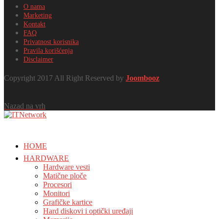
O nama
Marketing
Kontakt
FAQ
Privatnost korisnika
Pravila korišćenja
Disclaimer
Copyright 2017 All Right Reserved by
Joombooz
Nazad na vrh
HOME
HARDWARE
Hardware vesti
Matične ploče
Procesori
Monitori
Grafičke kartice
Hard diskovi i optički uređaji