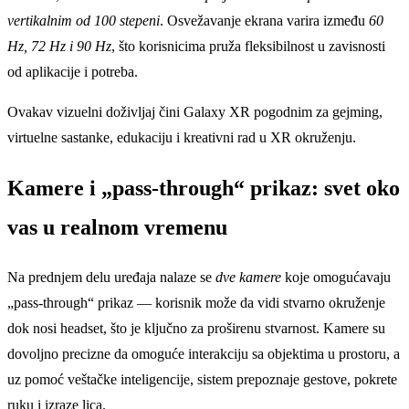
vertikalnim od 100 stepeni
. Osvežavanje ekrana varira između
60
Hz, 72 Hz i 90 Hz
, što korisnicima pruža fleksibilnost u zavisnosti
od aplikacije i potreba.
Ovakav vizuelni doživljaj čini Galaxy XR pogodnim za gejming,
virtuelne sastanke, edukaciju i kreativni rad u XR okruženju.
Kamere i „pass-through“ prikaz: svet oko
vas u realnom vremenu
Na prednjem delu uređaja nalaze se
dve kamere
koje omogućavaju
„pass-through“ prikaz — korisnik može da vidi stvarno okruženje
dok nosi headset, što je ključno za proširenu stvarnost. Kamere su
dovoljno precizne da omoguće interakciju sa objektima u prostoru, a
uz pomoć veštačke inteligencije, sistem prepoznaje gestove, pokrete
ruku i izraze lica.