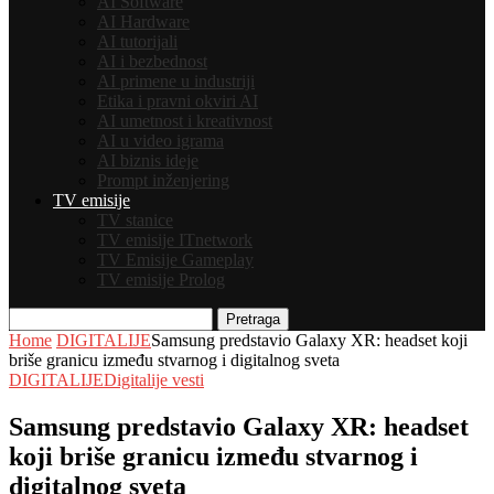
AI Software
AI Hardware
AI tutorijali
AI i bezbednost
AI primene u industriji
Etika i pravni okviri AI
AI umetnost i kreativnost
AI u video igrama
AI biznis ideje
Prompt inženjering
TV emisije
TV stanice
TV emisije ITnetwork
TV Emisije Gameplay
TV emisije Prolog
Pretraga
Home
DIGITALIJE
Samsung predstavio Galaxy XR: headset koji
briše granicu između stvarnog i digitalnog sveta
DIGITALIJE
Digitalije vesti
Samsung predstavio Galaxy XR: headset
koji briše granicu između stvarnog i
digitalnog sveta