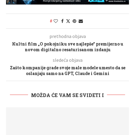
0
prethodna objava
Kultni film „O pokojniku sve najlepše“ premijerno u
novom digitalno resaturisanom izdanju
sledeća objava
Zašto kompanije grade svoje male modele umesto da se
oslanjaju samo na GPT, Claude i Gemini
MOŽDA ĆE VAM SE SVIDETI I