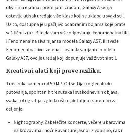
okvirima ekrana i premijum izradom, Galaxy A serija
ostavlja utisak uređaja više klase koji se uklapa u svaki stil.
Uz to, dostupna je u pažljivo odabranim bojama koje prate
vaš lični izraz. Bilo da vam više odgovaraju Fenomenalna lila
i Fenomenalna siva nijansa modela Galaxy A57, ili sveže
Fenomenalna sivo-zelena i Lavanda varijante modela
Galaxy A37, ovo je uređaj koji dopunjuje vaš životni stil.
Kreativni alati koji prave razliku:
Trostruka kamera od 50 MP: Od selfija u ogledalu do
putovanja, spontanih trenutaka i svakodnevnih objava,
svaka fotografija izgleda oštro, detaljno i spremno za
deljenje.
Nightography: Zabeležite koncerte, večere u barovima
na krovovima i noćne avanture jasno i živopisno, čak i