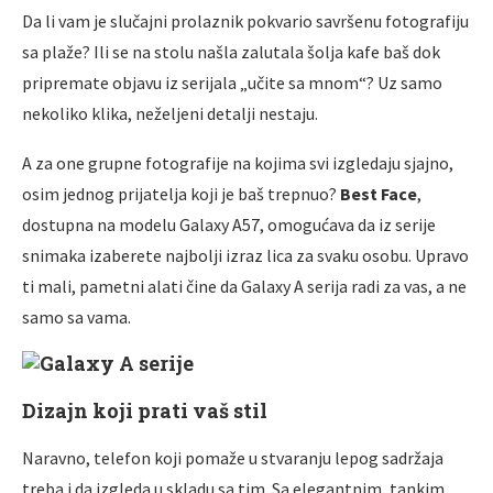
Da li vam je slučajni prolaznik pokvario savršenu fotografiju
sa plaže? Ili se na stolu našla zalutala šolja kafe baš dok
pripremate objavu iz serijala „učite sa mnom“? Uz samo
nekoliko klika, neželjeni detalji nestaju.
A za one grupne fotografije na kojima svi izgledaju sjajno,
osim jednog prijatelja koji je baš trepnuo?
Best Face
,
dostupna na modelu Galaxy A57, omogućava da iz serije
snimaka izaberete najbolji izraz lica za svaku osobu. Upravo
ti mali, pametni alati čine da Galaxy A serija radi za vas, a ne
samo sa vama.
Dizajn koji prati vaš stil
Naravno, telefon koji pomaže u stvaranju lepog sadržaja
treba i da izgleda u skladu sa tim. Sa elegantnim, tankim