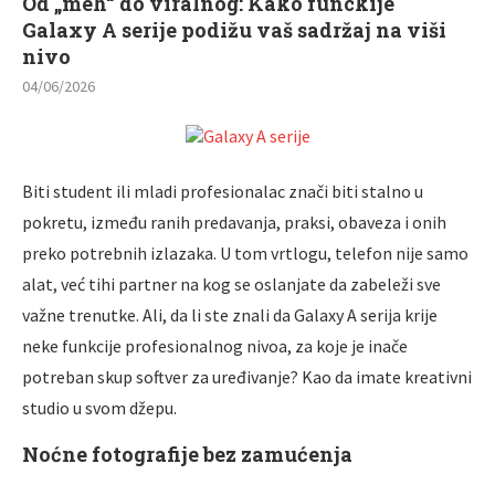
Od „meh“ do viralnog: Kako funckije
Galaxy A serije podižu vaš sadržaj na viši
nivo
04/06/2026
Biti student ili mladi profesionalac znači biti stalno u
pokretu, između ranih predavanja, praksi, obaveza i onih
preko potrebnih izlazaka. U tom vrtlogu, telefon nije samo
alat, već tihi partner na kog se oslanjate da zabeleži sve
važne trenutke. Ali, da li ste znali da Galaxy A serija krije
neke funkcije profesionalnog nivoa, za koje je inače
potreban skup softver za uređivanje? Kao da imate kreativni
studio u svom džepu.
Noćne fotografije bez zamućenja