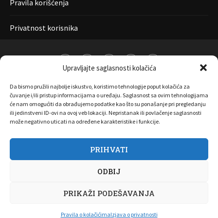
Pravila korišćenja
Privatnost korisnika
Upravljajte saglasnosti kolačića
Da bismo pružili najbolje iskustvo, koristimo tehnologije poput kolačića za
čuvanje i/ili pristup informacijama o uređaju. Saglasnost sa ovim tehnologijama
će nam omogućiti da obrađujemo podatke kao što su ponašanje pri pregledanju
ili jedinstveni ID-ovi na ovoj veb lokaciji. Nepristanak ili povlačenje saglasnosti
može negativno uticati na određene karakteristike i funkcije.
PRIHVATI
O nama
Marketing
Kontakt
FAQ
Privatnost korisnika
ODBIJ
Pravila korišćenja
Disclaimer
PRIKAŽI PODEŠAVANJA
Copyright 2017 All Right Reserved by
Joombooz
Pravila o kolačićima
Izjava o privatnosti