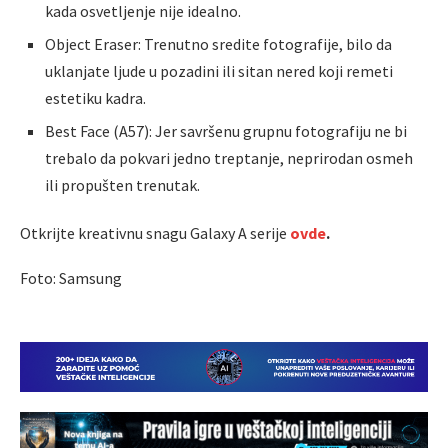
kada osvetljenje nije idealno.
Object Eraser: Trenutno sredite fotografije, bilo da
uklanjate ljude u pozadini ili sitan nered koji remeti
estetiku kadra.
Best Face (A57): Jer savršenu grupnu fotografiju ne bi
trebalo da pokvari jedno treptanje, neprirodan osmeh
ili propušten trenutak.
Otkrijte kreativnu snagu Galaxy A serije
ovde
.
Foto: Samsung