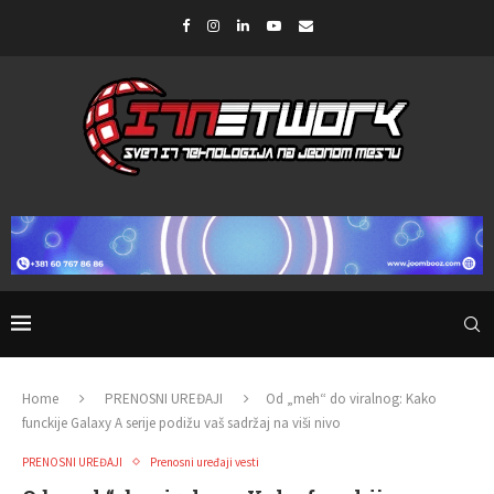
Home
PRENOSNI UREĐAJI
Od „meh“ do viralnog: Kako
funckije Galaxy A serije podižu vaš sadržaj na viši nivo
PRENOSNI UREĐAJI
Prenosni uređaji vesti