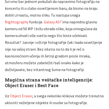
Svi smo bar jednom pokušali da napravimo fotografiju na
koncertu ili u slabo osvetljenom baru, da bismo na kraju
dobili zrnastu, mutnu sliku. Tu nastupa snaga
Nightography
funkcije.
Galaxy A57
ima naprednu glavnu
kameru od 50 MP i bržu obradu slike, koja omogućava da
kamera uhvati više svetla nego što biste očekivali.
Rezultat? Jasnije i oštrije fotografije čak i kada osvetljenje
nije na vašoj strani. Bez obzira na to da li je reč o
kasnonoćnom učenju ili šetnji gradom posle mraka,
atmosferu možete zabeležiti baš onako kako je
doživljavate, bez iritantnog šuma na fotografiji.
Magična strana veštačke inteligencije:
Object Eraser i Best Face
Uz
Object Eraser
, u svega nekoliko klikova možete trenutno
ukloniti neželjene objekte ili osobe sa fotografije.