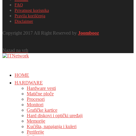
FAQ
Privatnost korisnika
Pravila korišćenja
Disclaimer
Copyright 2017 All Right Reserved by
Joombooz
Nazad na vrh
HOME
HARDWARE
Hardware vesti
Matične ploče
Procesori
Monitori
Grafičke kartice
Hard diskovi i optički uređaji
Memorije
Kućišta, napajanja i kuleri
Periferije