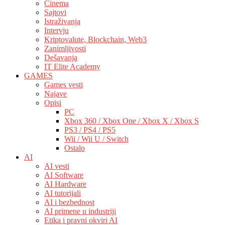
Cinema
Sajtovi
Istraživanja
Intervju
Kriptovalute, Blockchain, Web3
Zanimljivosti
Dešavanja
IT Elite Academy
GAMES
Games vesti
Najave
Opisi
PC
Xbox 360 / Xbox One / Xbox X / Xbox S
PS3 / PS4 / PS5
Wii / Wii U / Switch
Ostalo
AI
AI vesti
AI Software
AI Hardware
AI tutorijali
AI i bezbednost
AI primene u industriji
Etika i pravni okviri AI