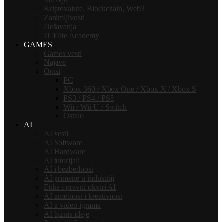
Kriptovalute, Blockchain, Web3
Zanimljivosti
Dešavanja
IT Elite Academy
GAMES
Games vesti
Najave
Opisi
PC
Xbox 360 / Xbox One / Xbox X / Xbox S
PS3 / PS4 / PS5
Wii / Wii U / Switch
Ostalo
AI
AI vesti
AI Software
AI Hardware
AI tutorijali
AI i bezbednost
AI primene u industriji
Etika i pravni okviri AI
AI umetnost i kreativnost
AI u video igrama
AI biznis ideje