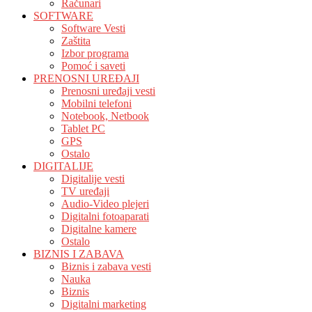
Računari
SOFTWARE
Software Vesti
Zaštita
Izbor programa
Pomoć i saveti
PRENOSNI UREĐAJI
Prenosni uređaji vesti
Mobilni telefoni
Notebook, Netbook
Tablet PC
GPS
Ostalo
DIGITALIJE
Digitalije vesti
TV uređaji
Audio-Video plejeri
Digitalni fotoaparati
Digitalne kamere
Ostalo
BIZNIS I ZABAVA
Biznis i zabava vesti
Nauka
Biznis
Digitalni marketing