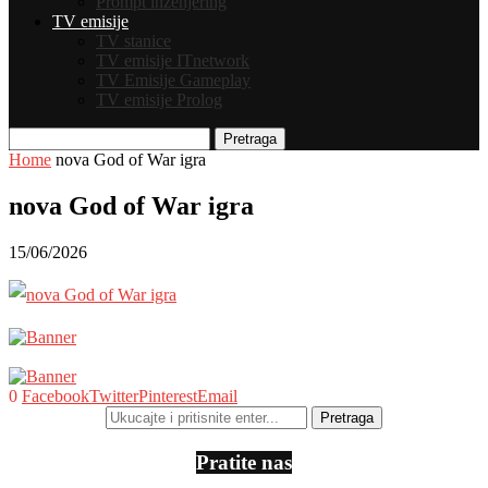
Prompt inženjering
TV emisije
TV stanice
TV emisije ITnetwork
TV Emisije Gameplay
TV emisije Prolog
Pretraga
Home
nova God of War igra
nova God of War igra
15/06/2026
0
Facebook
Twitter
Pinterest
Email
Pratite nas