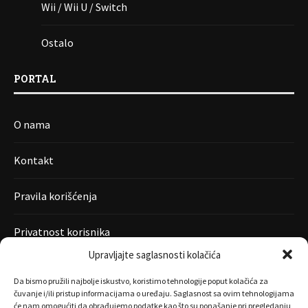
Wii / Wii U / Switch
Ostalo
PORTAL
O nama
Kontakt
Pravila korišćenja
Privatnost korisnika
Upravljajte saglasnosti kolačića
Da bismo pružili najbolje iskustvo, koristimo tehnologije poput kolačića za
čuvanje i/ili pristup informacijama o uređaju. Saglasnost sa ovim tehnologijama
će nam omogućiti da obrađujemo podatke kao što su ponašanje pri pregledanju