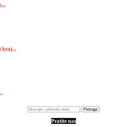
...
 kraj...
..
Pratite nas