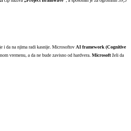
AI
čip naziva
„Project Brainwave“
, a sposoban je za ogromnih
39,5
e i da na njima radi kasnije. Microsoftov
AI framework (Cognitive
alnom vremenu, a da ne bude zavisno od hardvera.
Microsoft
želi da