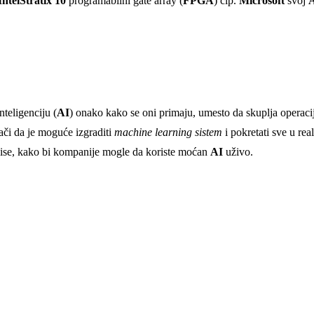
Intel
Stratix 10
programabilni gate array (
FPGA
) čip.
Microsoft
svoj
teligenciju (
AI
) onako kako se oni primaju, umesto da skuplja operacij
ači da je moguće izgraditi
machine learning sistem
i pokretati sve u re
ise, kako bi kompanije mogle da koriste moćan
AI
uživo.