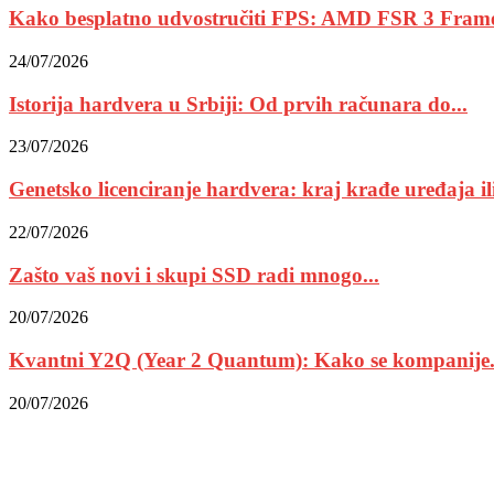
Kako besplatno udvostručiti FPS: AMD FSR 3 Frame
24/07/2026
Istorija hardvera u Srbiji: Od prvih računara do...
23/07/2026
Genetsko licenciranje hardvera: kraj krađe uređaja ili
22/07/2026
Zašto vaš novi i skupi SSD radi mnogo...
20/07/2026
Kvantni Y2Q (Year 2 Quantum): Kako se kompanije.
20/07/2026