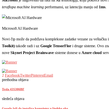
Microsoft
je nagovestio da radi na
AI
tehnologiji, koju pokreće novi
teraflopa machine learning
performansi, uz latenciju manju od
1ms
.
Microsoft AI Hardware
Novi čip može da podržava kompleksne zadatke vezane za veštačku in
Toolkit)
takođe radi i uz
Google TensorFlor
i druge sisteme. Ovo zn
nove
Skynet Project Brainwave
sisteme donese u
Azure cloud
serv
2
Facebook
Twitter
Pinterest
Email
prethodna objava
Tesla 43S306BF
sledeća objava
Google želi da instalira kompjuter u ljudsko oko