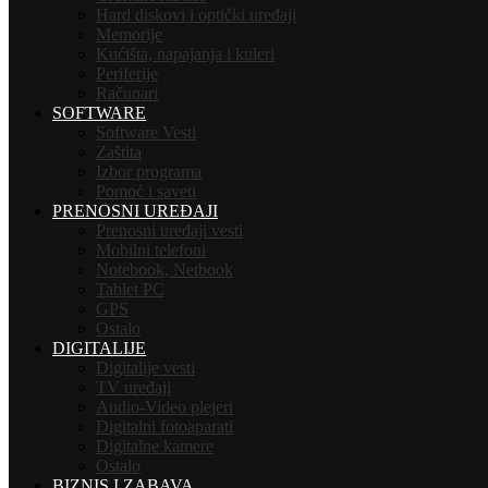
Hard diskovi i optički uređaji
Memorije
Kućišta, napajanja i kuleri
Periferije
Računari
SOFTWARE
Software Vesti
Zaštita
Izbor programa
Pomoć i saveti
PRENOSNI UREĐAJI
Prenosni uređaji vesti
Mobilni telefoni
Notebook, Netbook
Tablet PC
GPS
Ostalo
DIGITALIJE
Digitalije vesti
TV uređaji
Audio-Video plejeri
Digitalni fotoaparati
Digitalne kamere
Ostalo
BIZNIS I ZABAVA