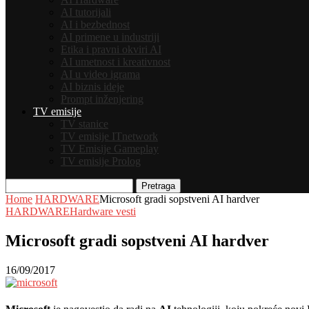
AI tutorijali
AI i bezbednost
AI primene u industriji
Etika i pravni okviri AI
AI umetnost i kreativnost
AI u video igrama
AI biznis ideje
Prompt inženjering
TV emisije
TV stanice
TV emisije ITnetwork
TV Emisije Gameplay
TV emisije Prolog
Pretraga
Home
HARDWARE
Microsoft gradi sopstveni AI hardver
HARDWARE
Hardware vesti
Microsoft gradi sopstveni AI hardver
16/09/2017