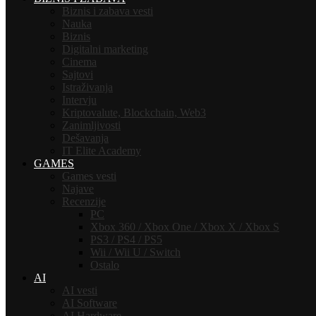
Biznis i zabava vesti
Nauka
Biznis
Digitalni marketing
Cinema
Sajtovi
Istraživanja
Intervju
Kriptovalute, Blockchain, Web3
Zanimljivosti
Dešavanja
IT Elite Academy
GAMES
Games vesti
Najave
Recenzije
PC
Xbox 360 / Xbox One / Xbox X / Xbox S
PS3 / PS4 / PS5
Wii / Wii U / Switch
Ostalo
AI
AI vesti
AI Software
AI Hardware