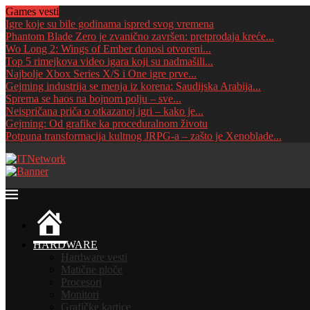
Games vesti
Igre koje su bile godinama ispred svog vremena
Phantom Blade Zero je zvanično završen: pretprodaja kreće...
Wo Long 2: Wings of Ember donosi otvoreni...
Top 5 rimejkova video igara koji su nadmašili...
Najbolje Xbox Series X/S i One igre prve...
Gejming industrija se menja iz korena: Saudijska Arabija...
Sprema se haos na bojnom polju – sve...
Neispričana priča o otkazanoj igri – kako je...
Gejming: Od grafike ka proceduralnom životu
Potpuna transformacija kultnog JRPG-a – zašto je Xenoblade...
HOME
HARDWARE
Hardware vesti
Matične ploče
Procesori
Monitori
Grafičke kartice