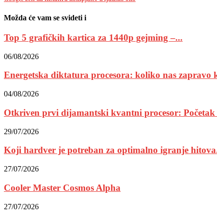
Možda će vam se svideti i
Top 5 grafičkih kartica za 1440p gejming –...
06/08/2026
Energetska diktatura procesora: koliko nas zapravo k
04/08/2026
Otkriven prvi dijamantski kvantni procesor: Početak 
29/07/2026
Koji hardver je potreban za optimalno igranje hitova.
27/07/2026
Cooler Master Cosmos Alpha
27/07/2026